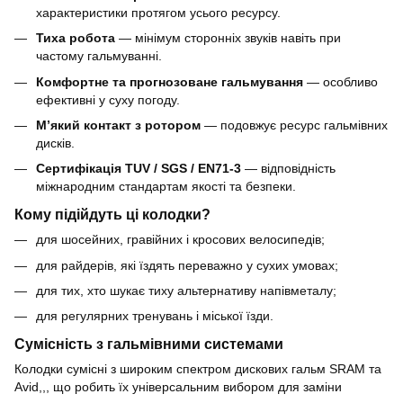
характеристики протягом усього ресурсу.
Тиха робота
— мінімум сторонніх звуків навіть при
частому гальмуванні.
Комфортне та прогнозоване гальмування
— особливо
ефективні у суху погоду.
М’який контакт з ротором
— подовжує ресурс гальмівних
дисків.
Сертифікація TUV / SGS / EN71-3
— відповідність
міжнародним стандартам якості та безпеки.
Кому підійдуть ці колодки?
для шосейних, гравійних і кросових велосипедів;
для райдерів, які їздять переважно у сухих умовах;
для тих, хто шукає тиху альтернативу напівметалу;
для регулярних тренувань і міської їзди.
Сумісність з гальмівними системами
Колодки сумісні з широким спектром дискових гальм SRAM та
Avid,,, що робить їх універсальним вибором для заміни