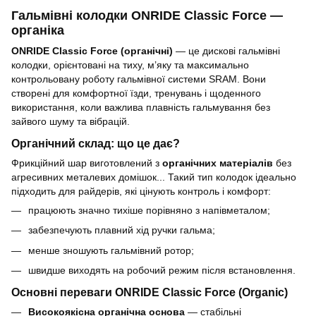
Гальмівні колодки ONRIDE Classic Force —
органіка
ONRIDE Classic Force (органічні)
— це дискові гальмівні
колодки, орієнтовані на тиху, м’яку та максимально
контрольовану роботу гальмівної системи SRAM. Вони
створені для комфортної їзди, тренувань і щоденного
використання, коли важлива плавність гальмування без
зайвого шуму та вібрацій.
Органічний склад: що це дає?
Фрикційний шар виготовлений з
органічних матеріалів
без
агресивних металевих домішок... Такий тип колодок ідеально
підходить для райдерів, які цінують контроль і комфорт:
працюють значно тихіше порівняно з напівметалом;
забезпечують плавний хід ручки гальма;
менше зношують гальмівний ротор;
швидше виходять на робочий режим після встановлення.
Основні переваги ONRIDE Classic Force (Organic)
Високоякісна органічна основа
— стабільні