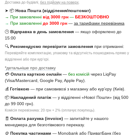
Доставка до будівлі,
без підйому на поверх
.
➤ 📦
Нова Пошта (відділення/поштомат)
→ При замовленні
від 3000 грн
—
БЕЗКОШТОВНО
→
При замовленні
до 3000 грн
—
за тарифами перевізника
🕒
Відправка в день замовлення
— якщо оформлено до
15:00
🔍
Рекомендуємо перевірити замовлення
при отриманні:
Перевіряйте комплектацію, упаковку та відсутність пошкоджень прямо у
відділенні або при курʼєрі.
*детальніше про доставку
💳
Оплата карткою онлайн
—
без комісій
через LiqPay
(Visa/Mastercard, Google Pay, Apple Pay).
💰
Готівкою
— при самовивозі з магазину або кур'єру (Київ).
📦
Накладений платіж
— у відділенні «Нової Пошти» (від 500
до 99 000 грн).
Комісія перевізника: 20 грн + 2% (оплачує покупець).
🧾
Оплата рахунка (invoice)
— запитайте у нашого
менеджера для безготівкового переказу.
🪙
Покупка частинами
— Monobank або ПриватБанк (без