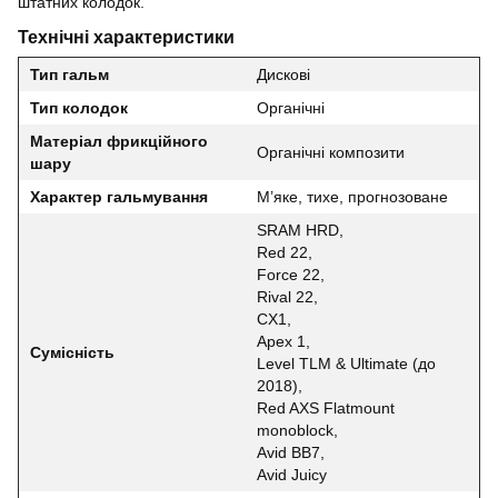
штатних колодок.
Технічні характеристики
Тип гальм
Дискові
Тип колодок
Органічні
Матеріал фрикційного
Органічні композити
шару
Характер гальмування
М’яке, тихе, прогнозоване
SRAM HRD,
Red 22,
Force 22,
Rival 22,
CX1,
Apex 1,
Сумісність
Level TLM & Ultimate (до
2018),
Red AXS Flatmount
monoblock,
Avid BB7,
Avid Juicy