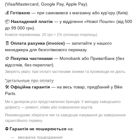
(Visa/Mastercard, Google Pay, Apple Pay).
💰
Готівкою
— при самовивозі з магазину або кур'єру (Київ).
📦
Накладений платіж
— у відділенні «Нової Пошти» (від 500
до 99 000 грн).
Комісія перевізника: 20 грн + 2% (оплачує покупець).
🧾
Оплата рахунка (invoice)
— запитайте у нашого
менеджера для безготівкового переказу.
🪙
Покупка частинами
— Monobank або ПриватБанк (без
відсотків, без переплат).
Зверніть увагу: при оплаті частинами знижки та промокоди не діють.
*детальніше про оплату
🛠
Офіційна гарантія
— на весь товар, придбаний у Bike
Parts.
Ми є дилером усіх представлених брендів. У випадку заводського
дефекту — ремонт, обмін або повернення коштів.
Рекомендуємо зберігати чек та заводське пакування до завершення
гарантійного терміну.
⛔
Гарантія не поширюється
на:
механічні пошкодження