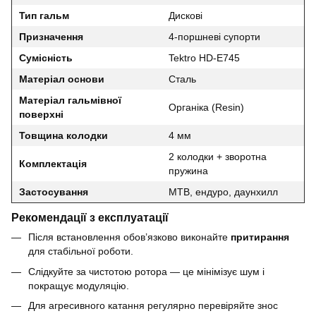
Тип гальм
Дискові
Призначення
4-поршневі супорти
Сумісність
Tektro HD-E745
Матеріал основи
Сталь
Матеріал гальмівної
Органіка (Resin)
поверхні
Товщина колодки
4 мм
2 колодки + зворотна
Комплектація
пружина
Застосування
MTB, ендуро, даунхилл
Рекомендації з експлуатації
Після встановлення обов’язково виконайте
притирання
для стабільної роботи.
Слідкуйте за чистотою ротора — це мінімізує шум і
покращує модуляцію.
Для агресивного катання регулярно перевіряйте знос