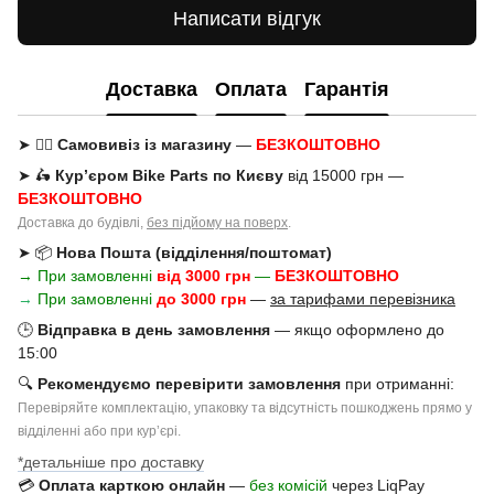
Написати відгук
Доставка
Оплата
Гарантія
➤ 🚶‍♂️
Самовивіз із магазину
—
БЕЗКОШТОВНО
➤ 🛵
Кур’єром Bike Parts по Києву
від 15000 грн —
БЕЗКОШТОВНО
Доставка до будівлі,
без підйому на поверх
.
➤ 📦
Нова Пошта (відділення/поштомат)
→ При замовленні
від 3000 грн
—
БЕЗКОШТОВНО
→
При замовленні
до 3000 грн
—
за тарифами перевізника
🕒
Відправка в день замовлення
— якщо оформлено до
15:00
🔍
Рекомендуємо перевірити замовлення
при отриманні:
Перевіряйте комплектацію, упаковку та відсутність пошкоджень прямо у
відділенні або при курʼєрі.
*детальніше про доставку
💳
Оплата карткою онлайн
—
без комісій
через LiqPay