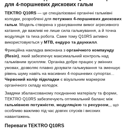
для 4-поршневих дискових гальм
TEKTRO Q10RS
— це спеціалізовані органічні гальмівні
колодки, розроблені для
потужних 4-поршневих дискових
гальм
. Модель створена з урахуванням вимог агресивного
катання, де важливі не лише сила гальмування, а й точна
модуляція та тиха робота. Саме тому Q10RS активно
використовуються у
MTB, ендуро та даунхилл
.
Фрикційна накладка виконана з
органічного компаунду
(Resin)
, який забезпечує максимальний контроль над
гальмівним зусиллям. Органіка добре працює у змінних
умовах, дозволяє плавно дозувати гальмування та зменшує
рівень шуму навіть на масивних 4-поршневих супортах...
Червоний колір підкладки
є візуальним маркером
органічного складу колодок.
Завдяки збалансованому поєднанню матеріалу та форми,
TEKTRO Q10RS забезпечують оптимальний баланс між
гальмівною потужністю
,
модуляцією
та
ресурсом
,,, що
особливо важливо під час довгих спусків і високих
навантажень.
Переваги TEKTRO Q10RS