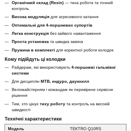
Органічний склад (Resin)
— тиха робота та точний
контроль
Висока модуляція
для агресивного катання
Оптимальні для 4-поршневих супортів
Легка конструкція
без зайвого навантаження
Проста установка
та швидка заміна
Пружина в комплекті
для коректної роботи колодок
Кому підійдуть ці колодки
Райдерам, які використовують
4-поршневі гальмівні
системи
Для дисциплін
MTB, ендуро, даунхилл
Веломайстерням і командам як перевірене сервісне
рішення
Тим, хто цінує
тиху роботу
та контроль на високій
швидкості
Технічні характеристики
Модель
TEKTRO Q10RS