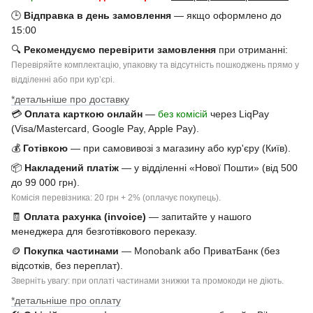
🕒
Відправка в день замовлення
— якщо оформлено до
15:00
🔍
Рекомендуємо перевірити замовлення
при отриманні:
Перевіряйте комплектацію, упаковку та відсутність пошкоджень прямо у
відділенні або при курʼєрі.
*детальніше про доставку
💳
Оплата карткою онлайн
—
без комісій
через LiqPay
(Visa/Mastercard, Google Pay, Apple Pay).
💰
Готівкою
— при самовивозі з магазину або кур'єру (Київ).
📦
Накладений платіж
— у відділенні «Нової Пошти» (від 500
до 99 000 грн).
Комісія перевізника: 20 грн + 2% (оплачує покупець).
🧾
Оплата рахунка (invoice)
— запитайте у нашого
менеджера для безготівкового переказу.
🪙
Покупка частинами
— Monobank або ПриватБанк (без
відсотків, без переплат).
Зверніть увагу: при оплаті частинами знижки та промокоди не діють.
*детальніше про оплату