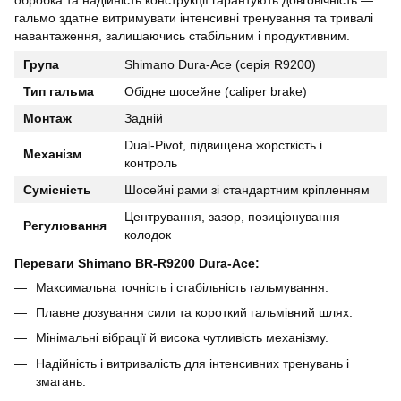
гальмо здатне витримувати інтенсивні тренування та тривалі
навантаження, залишаючись стабільним і продуктивним.
Група
Shimano Dura-Ace (серія R9200)
Тип гальма
Обідне шосейне (caliper brake)
Монтаж
Задній
Dual-Pivot, підвищена жорсткість і
Механізм
контроль
Сумісність
Шосейні рами зі стандартним кріпленням
Центрування, зазор, позиціонування
Регулювання
колодок
Переваги Shimano BR-R9200 Dura-Ace:
Максимальна точність і стабільність гальмування.
Плавне дозування сили та короткий гальмівний шлях.
Мінімальні вібрації й висока чутливість механізму.
Надійність і витривалість для інтенсивних тренувань і
змагань.