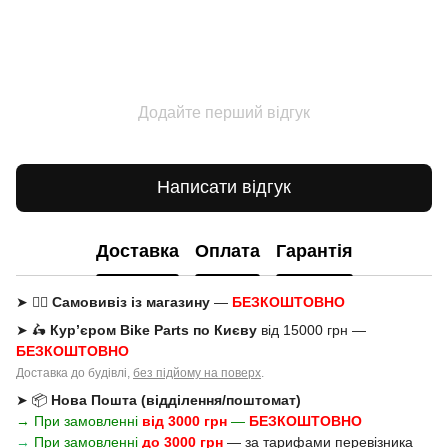
Додайте перший відгук
Написати відгук
Доставка
Оплата
Гарантія
➤ 🚶‍♂️
Самовивіз із магазину
—
БЕЗКОШТОВНО
➤ 🛵
Кур’єром Bike Parts по Києву
від 15000 грн —
БЕЗКОШТОВНО
Доставка до будівлі,
без підйому на поверх
.
➤ 📦
Нова Пошта (відділення/поштомат)
→ При замовленні
від 3000 грн
—
БЕЗКОШТОВНО
→
При замовленні
до 3000 грн
—
за тарифами перевізника