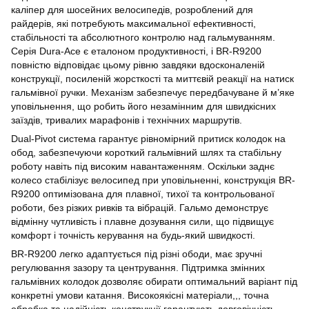
каліпер для шосейних велосипедів, розроблений для
райдерів, які потребують максимальної ефективності,
стабільності та абсолютного контролю над гальмуванням.
Серія Dura-Ace є еталоном продуктивності, і BR-R9200
повністю відповідає цьому рівню завдяки вдосконаленій
конструкції, посиленій жорсткості та миттєвій реакції на натиск
гальмівної ручки. Механізм забезпечує передбачуване й м’яке
уповільнення, що робить його незамінним для швидкісних
заїздів, тривалих марафонів і технічних маршрутів.
Dual-Pivot система гарантує рівномірний притиск колодок на
обод, забезпечуючи короткий гальмівний шлях та стабільну
роботу навіть під високим навантаженням. Оскільки заднє
колесо стабілізує велосипед при уповільненні, конструкція BR-
R9200 оптимізована для плавної, тихої та контрольованої
роботи, без різких ривків та вібрацій. Гальмо демонструє
відмінну чутливість і плавне дозування сили, що підвищує
комфорт і точність керування на будь-який швидкості.
BR-R9200 легко адаптується під різні ободи, має зручні
регулювання зазору та центрування. Підтримка змінних
гальмівних колодок дозволяє обирати оптимальний варіант під
конкретні умови катання. Високоякісні матеріали,,, точна
обробка та надійність конструкції гарантують довговічність —