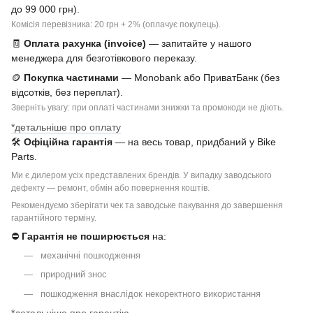
до 99 000 грн).
Комісія перевізника: 20 грн + 2% (оплачує покупець).
🧾
Оплата рахунка (invoice)
— запитайте у нашого
менеджера для безготівкового переказу.
🪙
Покупка частинами
— Monobank або ПриватБанк (без
відсотків, без переплат).
Зверніть увагу: при оплаті частинами знижки та промокоди не діють.
*детальніше про оплату
🛠
Офіційна гарантія
— на весь товар, придбаний у Bike
Parts.
Ми є дилером усіх представлених брендів. У випадку заводського
дефекту — ремонт, обмін або повернення коштів.
Рекомендуємо зберігати чек та заводське пакування до завершення
гарантійного терміну.
⛔
Гарантія не поширюється
на:
механічні пошкодження
природний знос
пошкодження внаслідок некоректного використання