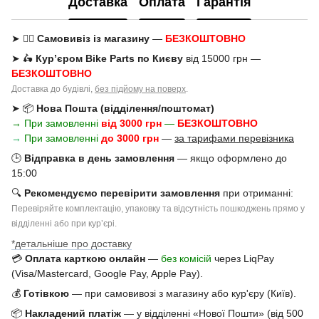
Доставка
Оплата
Гарантія
➤ 🚶‍♂️
Самовивіз із магазину
—
БЕЗКОШТОВНО
➤ 🛵
Кур’єром Bike Parts по Києву
від 15000 грн —
БЕЗКОШТОВНО
Доставка до будівлі,
без підйому на поверх
.
➤ 📦
Нова Пошта (відділення/поштомат)
→ При замовленні
від 3000 грн
—
БЕЗКОШТОВНО
→
При замовленні
до 3000 грн
—
за тарифами перевізника
🕒
Відправка в день замовлення
— якщо оформлено до
15:00
🔍
Рекомендуємо перевірити замовлення
при отриманні:
Перевіряйте комплектацію, упаковку та відсутність пошкоджень прямо у
відділенні або при курʼєрі.
*детальніше про доставку
💳
Оплата карткою онлайн
—
без комісій
через LiqPay
(Visa/Mastercard, Google Pay, Apple Pay).
💰
Готівкою
— при самовивозі з магазину або кур'єру (Київ).
📦
Накладений платіж
— у відділенні «Нової Пошти» (від 500