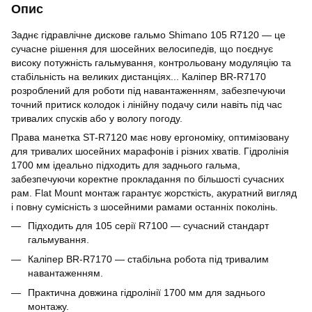
Опис
Заднє гідравлічне дискове гальмо Shimano 105 R7120 — це
сучасне рішення для шосейних велосипедів, що поєднує
високу потужність гальмування, контрольовану модуляцію та
стабільність на великих дистанціях... Каліпер BR-R7170
розроблений для роботи під навантаженням, забезпечуючи
точний притиск колодок і лінійну подачу сили навіть під час
тривалих спусків або у вологу погоду.
Права манетка ST-R7120 має нову ергономіку, оптимізовану
для тривалих шосейних марафонів і різних хватів. Гідролінія
1700 мм ідеально підходить для заднього гальма,
забезпечуючи коректне прокладання по більшості сучасних
рам. Flat Mount монтаж гарантує жорсткість, акуратний вигляд
і повну сумісність з шосейними рамами останніх поколінь.
Підходить для 105 серії R7100 — сучасний стандарт
гальмування.
Каліпер BR-R7170 — стабільна робота під тривалим
навантаженням.
Практична довжина гідролінії 1700 мм для заднього
монтажу.