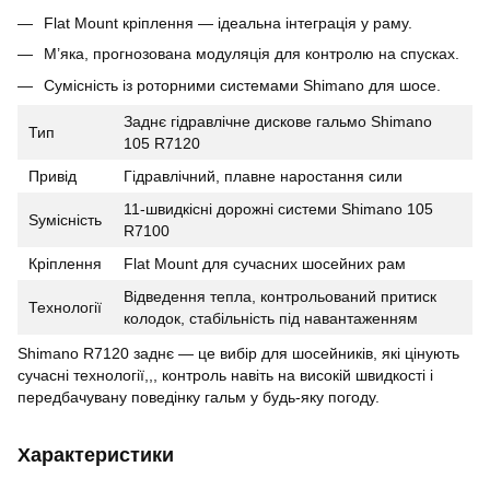
Flat Mount кріплення — ідеальна інтеграція у раму.
М’яка, прогнозована модуляція для контролю на спусках.
Сумісність із роторними системами Shimano для шосе.
Заднє гідравлічне дискове гальмо Shimano
Тип
105 R7120
Привід
Гідравлічний, плавне наростання сили
11-швидкісні дорожні системи Shimano 105
Sумісність
R7100
Кріплення
Flat Mount для сучасних шосейних рам
Відведення тепла, контрольований притиск
Технології
колодок, стабільність під навантаженням
Shimano R7120 заднє — це вибір для шосейників, які цінують
сучасні технології,,, контроль навіть на високій швидкості і
передбачувану поведінку гальм у будь-яку погоду.
Характеристики