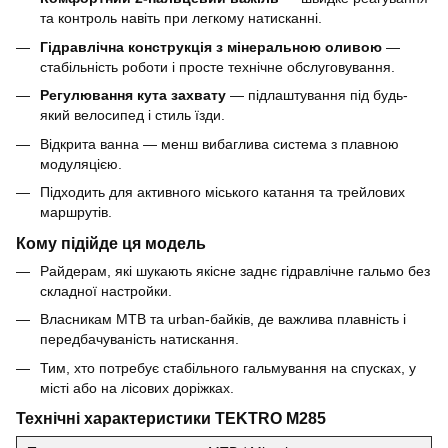
та контроль навіть при легкому натисканні.
Гідравлічна конструкція з мінеральною оливою
—
стабільність роботи і просте технічне обслуговування.
Регулювання кута захвату
— підлаштування під будь-
який велосипед і стиль їзди.
Відкрита ванна — менш вибаглива система з плавною
модуляцією.
Підходить для активного міського катання та трейлових
маршрутів.
Кому підійде ця модель
Райдерам, які шукають якісне заднє гідравлічне гальмо без
складної настройки.
Власникам MTB та urban-байків, де важлива плавність і
передбачуваність натискання.
Тим, хто потребує стабільного гальмування на спусках, у
місті або на лісових доріжках.
Технічні характеристики TEKTRO M285