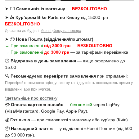
➤ 🚶‍♂️
Самовивіз із магазину
—
БЕЗКОШТОВНО
➤ 🛵
Кур’єром Bike Parts по Києву
від 15000 грн —
БЕЗКОШТОВНО
Доставка до будівлі,
без підйому на поверх
.
➤ 📦
Нова Пошта (відділення/поштомат)
→ При замовленні
від 3000 грн
—
БЕЗКОШТОВНО
→
При замовленні
до 3000 грн
—
за тарифами перевізника
🕒
Відправка в день замовлення
— якщо оформлено до
15:00
🔍
Рекомендуємо перевірити замовлення
при отриманні:
Перевіряйте комплектацію, упаковку та відсутність пошкоджень прямо у
відділенні або при курʼєрі.
*детальніше про доставку
💳
Оплата карткою онлайн
—
без комісій
через LiqPay
(Visa/Mastercard, Google Pay, Apple Pay).
💰
Готівкою
— при самовивозі з магазину або кур'єру (Київ).
📦
Накладений платіж
— у відділенні «Нової Пошти» (від 500
до 99 000 грн).