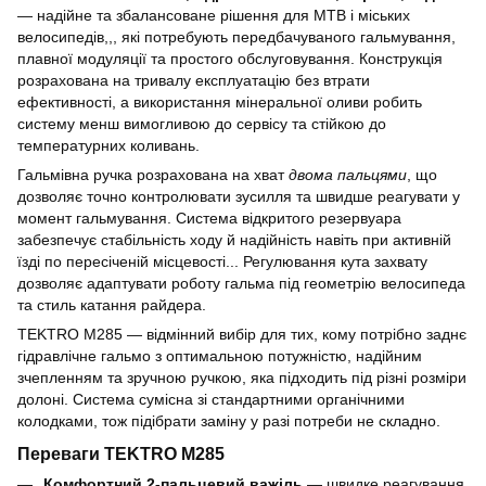
— надійне та збалансоване рішення для MTB і міських
велосипедів,,, які потребують передбачуваного гальмування,
плавної модуляції та простого обслуговування. Конструкція
розрахована на тривалу експлуатацію без втрати
ефективності, а використання мінеральної оливи робить
систему менш вимогливою до сервісу та стійкою до
температурних коливань.
Гальмівна ручка розрахована на хват
двома пальцями
, що
дозволяє точно контролювати зусилля та швидше реагувати у
момент гальмування. Система відкритого резервуара
забезпечує стабільність ходу й надійність навіть при активній
їзді по пересіченій місцевості... Регулювання кута захвату
дозволяє адаптувати роботу гальма під геометрію велосипеда
та стиль катання райдера.
TEKTRO M285 — відмінний вибір для тих, кому потрібно заднє
гідравлічне гальмо з оптимальною потужністю, надійним
зчепленням та зручною ручкою, яка підходить під різні розміри
долоні. Система сумісна зі стандартними органічними
колодками, тож підібрати заміну у разі потреби не складно.
Переваги TEKTRO M285
Комфортний 2-пальцевий важіль
— швидке реагування