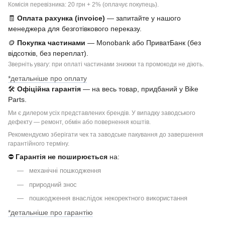
Комісія перевізника: 20 грн + 2% (оплачує покупець).
🧾
Оплата рахунка (invoice)
— запитайте у нашого
менеджера для безготівкового переказу.
🪙
Покупка частинами
— Monobank або ПриватБанк (без
відсотків, без переплат).
Зверніть увагу: при оплаті частинами знижки та промокоди не діють.
*детальніше про оплату
🛠
Офіційна гарантія
— на весь товар, придбаний у Bike
Parts.
Ми є дилером усіх представлених брендів. У випадку заводського
дефекту — ремонт, обмін або повернення коштів.
Рекомендуємо зберігати чек та заводське пакування до завершення
гарантійного терміну.
⛔
Гарантія не поширюється
на:
механічні пошкодження
природний знос
пошкодження внаслідок некоректного використання
*детальніше про гарантію