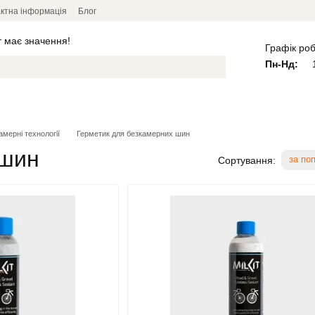
ктна інформація
Блог
т має значення!
Графік роб
Пн-Нд:
1
Велоодяг та захист
Інструменти 
амерні технології
Герметик для безкамерних шин
 шин
за по
Сортування: