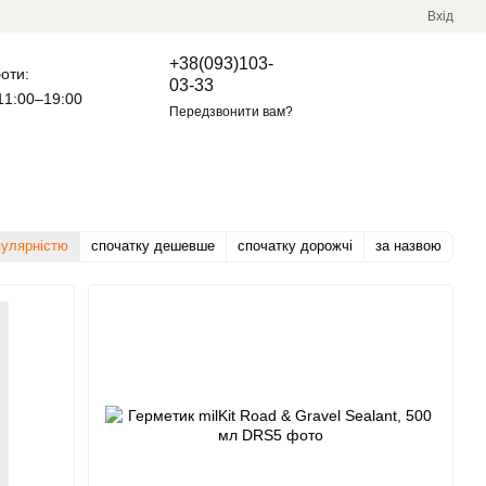
Вхід
+38(093)103-
оти:
Мій кошик
03-33
1:00–19:00
Передзвонити вам?
та хімія
Туризм та байкпакінг
пулярністю
спочатку дешевше
спочатку дорожчі
за назвою