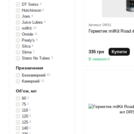
DT Swiss
3
Hutchinson
2
Joes
4
Juice Lubes
3
Артикул: DRS1
milKit
10
Герметик milKit Road &
Onride
11
Peaty's
5
Silca
5
335 грн
Купити
Slime
7
Stans No Tubes
3
В наявності
Призначення
Безкамерний
42
Камерний
12
Обʼєм, мл
60
2
75
2
118
1
120
3
125
3
140
1
1