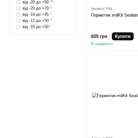
від -20 до +50
30
від -20 до +70
3
Артикул: DS4
від -14 до +45
5
Герметик milKit Sealan
від -12 до +50
5
від -10 до +50
2
625 грн
Купити
В наявності