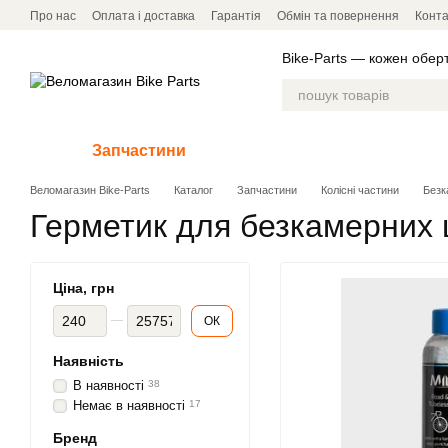
Перейти до основного контенту
Про нас
Оплата і доставка
Гарантія
Обмін та повернення
Конта
Bike-Parts — кожен обер
Запчастини
Аксесуари
Веломагазин Bike-Parts
Каталог
Запчастини
Колісні частини
Безк
Герметик для безкамерних
Ціна, грн
Від Ціна, грн
До Ціна, грн
ОК
Наявність
В наявності
38
Немає в наявності
17
Бренд