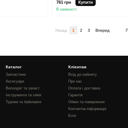
761 грн
Купити
В наявності
Назад
1
2
3
Вперед
П
Каталог
Клієнтам
Запчастини
Вхід до кабінету
Аксесуари
Про нас
Велоодяг та захист
Оплата і доставка
Інструменти та хімія
Гарантія
Туризм та байкпакінг
Обмін та повернення
Контактна інформація
Блог