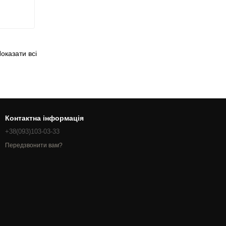
оказати всі
Контактна інформація
+38(093)103-03-33
Передзвонити вам?