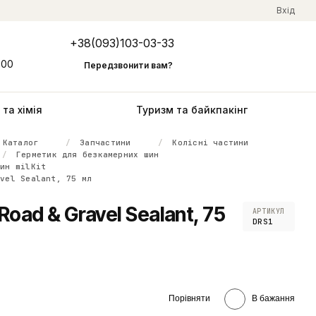
Вхід
+38(093)103-03-33
Мій кошик
:00
Передзвонити вам?
та хімія
Туризм та байкпакінг
Каталог
Запчастини
Колісні частини
Герметик для безкамерних шин
шин milKit
avel Sealant, 75 мл
Road & Gravel Sealant, 75
АРТИКУЛ
DRS1
Порівняти
В бажання