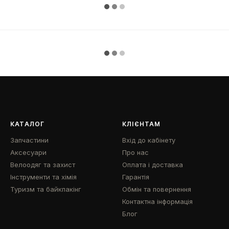
КАТАЛОГ
КЛІЄНТАМ
Запчастини
Вхід до кабінету
Аксесуари
Про нас
Велоодяг та захист
Оплата і доставка
Інструменти та хімія
Гарантія
Туризм та байкпакінг
Обмін та повернення
Контактна інформація
Блог