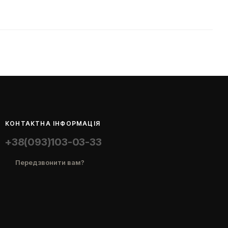
КОНТАКТНА ІНФОРМАЦІЯ
+38(093)103-03-33
Передзвонити вам?