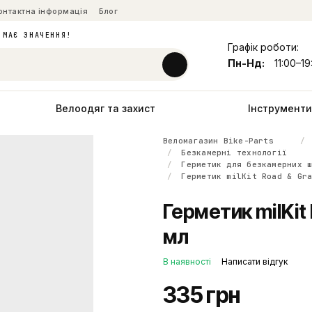
онтактна інформація
Блог
 МАЄ ЗНАЧЕННЯ!
Графік роботи:
Пн-Нд:
11:00–19
Велоодяг та захист
Інструменти 
Веломагазин Bike-Parts
Безкамерні технології
Герметик для безкамерних 
Герметик milKit Road & Gr
Герметик milKit 
мл
В наявності
Написати відгук
335 грн