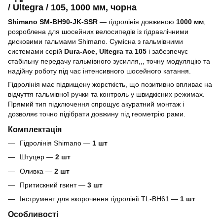
/ Ultegra / 105, 1000 мм, чорна
Shimano SM-BH90-JK-SSR
— гідролінія довжиною
1000 мм
,
розроблена для шосейних велосипедів із гідравлічними
дисковими гальмами Shimano. Сумісна з гальмівними
системами серій
Dura-Ace, Ultegra та 105
і забезпечує
стабільну передачу гальмівного зусилля,,, точну модуляцію та
надійну роботу під час інтенсивного шосейного катання.
Гідролінія має підвищену жорсткість, що позитивно впливає на
відчуття гальмівної ручки та контроль у швидкісних режимах.
Прямий тип підключення спрощує акуратний монтаж і
дозволяє точно підібрати довжину під геометрію рами.
Комплектація
Гідролінія Shimano —
1 шт
Штуцер —
2 шт
Оливка —
2 шт
Притискний гвинт —
3 шт
Інструмент для вкорочення гідролінії TL-BH61 —
1 шт
Особливості