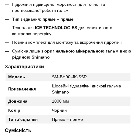
Гідролінія підвищеної жорсткості для точної та
прогнозованої роботи гальм
Тип з’єднання:
пряме – пряме
Технологія
ICE TECHNOLOGIES
для ефективного
контролю перегріву
Повний комплект для монтажу та вкорочення гідролінії
Сумісна лише з
оригінальною мінеральною гальмівною
рідиною Shimano
Характеристики
Модель
SM-BH90-JK-SSR
Шосейні гідравлічні дискові гальма
Призначення
Shimano
Довжина
1000 мм
Колір
Чорний
Тип з’єднання
Пряме – пряме
Сумісність