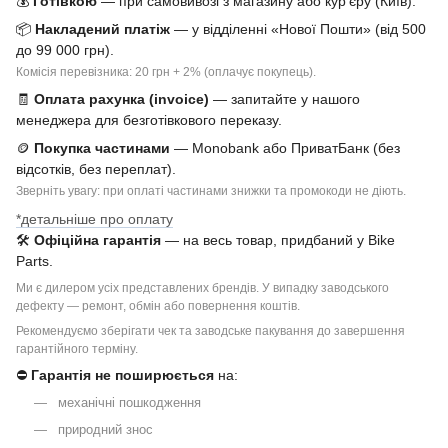
💰
Готівкою
— при самовивозі з магазину або кур'єру (Київ).
📦
Накладений платіж
— у відділенні «Нової Пошти» (від 500
до 99 000 грн).
Комісія перевізника: 20 грн + 2% (оплачує покупець).
🧾
Оплата рахунка (invoice)
— запитайте у нашого
менеджера для безготівкового переказу.
🪙
Покупка частинами
— Monobank або ПриватБанк (без
відсотків, без переплат).
Зверніть увагу: при оплаті частинами знижки та промокоди не діють.
*детальніше про оплату
🛠
Офіційна гарантія
— на весь товар, придбаний у Bike
Parts.
Ми є дилером усіх представлених брендів. У випадку заводського
дефекту — ремонт, обмін або повернення коштів.
Рекомендуємо зберігати чек та заводське пакування до завершення
гарантійного терміну.
⛔
Гарантія не поширюється
на:
механічні пошкодження
природний знос