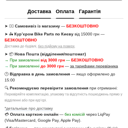
Доставка
Оплата
Гарантія
➤ 🚶‍♂️
Самовивіз із магазину
—
БЕЗКОШТОВНО
➤ 🛵
Кур’єром Bike Parts по Києву
від 15000 грн —
БЕЗКОШТОВНО
Доставка до будівлі,
без підйому на поверх
.
➤ 📦
Нова Пошта (відділення/поштомат)
→ При замовленні
від 3000 грн
—
БЕЗКОШТОВНО
→
При замовленні
до 3000 грн
—
за тарифами перевізника
🕒
Відправка в день замовлення
— якщо оформлено до
15:00
🔍
Рекомендуємо перевірити замовлення
при отриманні:
Перевіряйте комплектацію, упаковку та відсутність пошкоджень прямо у
відділенні або при курʼєрі.
*детальніше про доставку
💳
Оплата карткою онлайн
—
без комісій
через LiqPay
(Visa/Mastercard, Google Pay, Apple Pay).