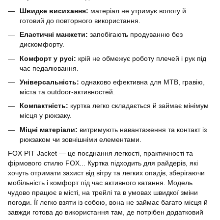
Швидке висихання:
матеріал не утримує вологу й
готовий до повторного використання.
Еластичні манжети:
запобігають продуванню без
дискомфорту.
Комфорт у русі:
крій не обмежує роботу плечей і рук під
час педалювання.
Універсальність:
однаково ефективна для MTB, гравію,
міста та outdoor-активностей.
Компактність:
куртка легко складається й займає мінімум
місця у рюкзаку.
Міцні матеріали:
витримують навантаження та контакт із
рюкзаком чи зовнішніми елементами.
FOX PIT Jacket — це поєднання легкості, практичності та
фірмового стилю FOX... Куртка підходить для райдерів, які
хочуть отримати захист від вітру та легких опадів, зберігаючи
мобільність і комфорт під час активного катання. Модель
чудово працює в місті, на трейлі та в умовах швидкої зміни
погоди. Її легко взяти із собою, вона не займає багато місця й
завжди готова до використання там, де потрібен додатковий