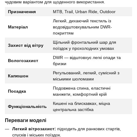
чудовим варіантом для щоденного використання.
Призначення
MTB, Trail, Urban Ride, Outdoor
Легкий, дихаючий текстиль із
Матеріал
водовідштовхувальним DWR-
покриттям
Щільний фронтальний шар для
Захист від вітру
поїздок у прохолодних умовах
DWR — відштовхує легкі опади та
Вологозахист
бризки
Регульований, легкий, сумісний з
Капюшон
міськими шоломами
Подовжена спина, еластичні
Посадка
манжети, комфортний крій
Кишені на блискавках, міцна
Функціональність
центральна застібка
Переваги моделі
Легкий вітрозахист:
підходить для ранкових стартів,
спусків і міських поїздок.