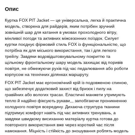
Опис
Куртка FOX PIT Jacket — це універсальна, легка й практична
модель, створена для райдерів, яким потрібен зручний
зовнішній шар для катання в умовах прохолодного вітру,
мінливої погоди та активних міжсезонних поїздок. Силует
куртки поєднує фірмовий стиль FOX із функціональністю, що
потрібна як для міського використання, так і для легкого
трейлу. Завдяки водовідштовхувальному покриттю та
щільному фронтальному шару модель захищає від поривів
повітря, не обмежуючи рухів під час педалювання або роботи
корпусом на технічних ділянках маршруту.
FOX PIT Jacket має ергономічний крій із подовженою спиною,
що забезпечує додатковий захист від бризок і пилу на
гравійних або вологих трасах. Еластичні манжети утримують
тепло й надійно фіксують рукави,,, запобігаючи проникненню
холодного повітря всередину. Дихаюча структура тканини
підтримує комфорт навіть під час активних тренувань, а
завдяки швидкому висиханню матеріалу куртка готова до
повторного використання вже через короткий час після
намокання. Міцність і стійкість до зношування роблять модель