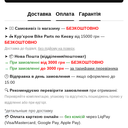
Доставка
Оплата
Гарантія
➤ 🚶‍♂️
Самовивіз із магазину
—
БЕЗКОШТОВНО
➤ 🛵
Кур’єром Bike Parts по Києву
від 15000 грн —
БЕЗКОШТОВНО
Доставка до будівлі,
без підйому на поверх
.
➤ 📦
Нова Пошта (відділення/поштомат)
→ При замовленні
від 3000 грн
—
БЕЗКОШТОВНО
→
При замовленні
до 3000 грн
—
за тарифами перевізника
🕒
Відправка в день замовлення
— якщо оформлено до
15:00
🔍
Рекомендуємо перевірити замовлення
при отриманні:
Перевіряйте комплектацію, упаковку та відсутність пошкоджень прямо у
відділенні або при курʼєрі.
*детальніше про доставку
💳
Оплата карткою онлайн
—
без комісій
через LiqPay
(Visa/Mastercard, Google Pay, Apple Pay).