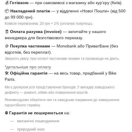
💰
Готівкою
— при самовивозі з магазину або кур'єру (Київ).
📦
Накладений платіж
— у відділенні «Нової Пошти» (від 500
до 99 000 грн).
Комісія перевізника: 20 грн + 2% (оплачує покупець).
🧾
Оплата рахунка (invoice)
— запитайте у нашого
менеджера для безготівкового переказу.
🪙
Покупка частинами
— Monobank або ПриватБанк (без
відсотків, без переплат).
Зверніть увагу: при оплаті частинами знижки та промокоди не діють.
*детальніше про оплату
🛠
Офіційна гарантія
— на весь товар, придбаний у Bike
Parts.
Ми є дилером усіх представлених брендів. У випадку заводського
дефекту — ремонт, обмін або повернення коштів.
Рекомендуємо зберігати чек та заводське пакування до завершення
гарантійного терміну.
⛔
Гарантія не поширюється
на:
механічні пошкодження
природний знос