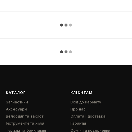
КАТАЛОГ
КЛІЄНТАМ
Запчастини
Вхід до кабінету
Аксесуари
Про нас
Велоодяг та захист
Оплата і доставка
Інструменти та хімія
Гарантія
Туризм та байкпакінг
Обмін та повернення