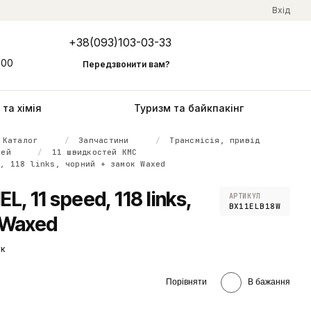
Вхід
+38(093)103-03-33
Мій кошик
:00
Передзвонити вам?
та хімія
Туризм та байкпакінг
Каталог
Запчастини
Трансмісія, привід
тей
11 швидкостей KMC
d, 118 links, чорний + замок Waxed
, 11 speed, 118 links,
АРТИКУЛ
BX11ELB18W
 Waxed
ук
Порівняти
В бажання