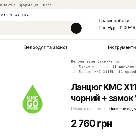
онтактна інформація
Блог
 МАЄ ЗНАЧЕННЯ!
Графік роботи:
Пн-Нд:
11:00–19
Велоодяг та захист
Інструменти 
Веломагазин Bike-Parts
Ланцюги
11 швидкос
Ланцюг KMC X11EL, 11 spee
Ланцюг KMC X11EL
чорний + замок
Немає в наявності
Написати відг
2 760 грн