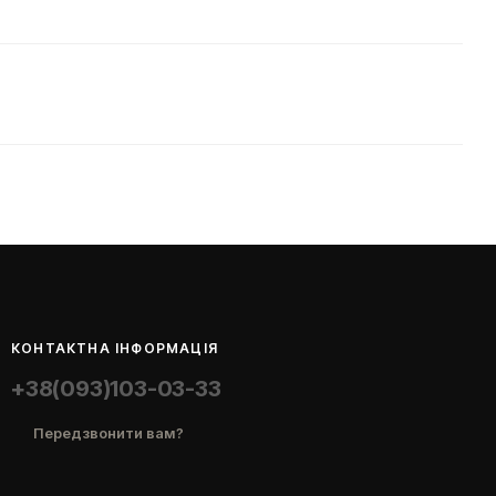
КОНТАКТНА ІНФОРМАЦІЯ
+38(093)103-03-33
Передзвонити вам?