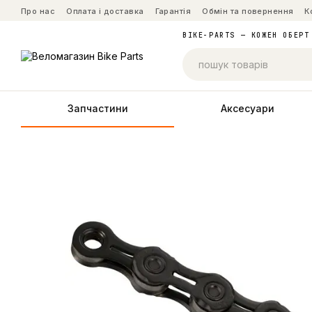
Перейти до основного контенту
Про нас
Оплата і доставка
Гарантія
Обмін та повернення
К
BIKE-PARTS — КОЖЕН ОБЕРТ
Запчастини
Аксесуари