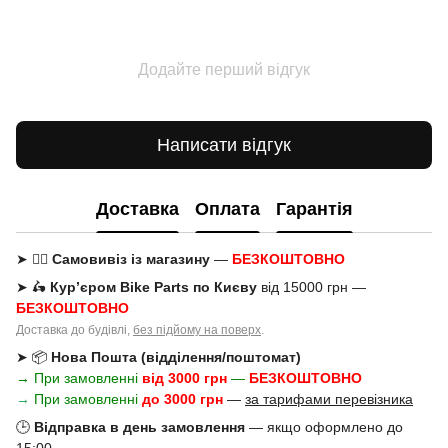
Додайте перший відгук
Написати відгук
Доставка
Оплата
Гарантія
➤ 🚶‍♂️
Самовивіз із магазину
—
БЕЗКОШТОВНО
➤ 🛵
Кур’єром Bike Parts по Києву
від 15000 грн —
БЕЗКОШТОВНО
Доставка до будівлі,
без підйому на поверх
.
➤ 📦
Нова Пошта (відділення/поштомат)
→ При замовленні
від 3000 грн
—
БЕЗКОШТОВНО
→
При замовленні
до 3000 грн
—
за тарифами перевізника
🕒
Відправка в день замовлення
— якщо оформлено до