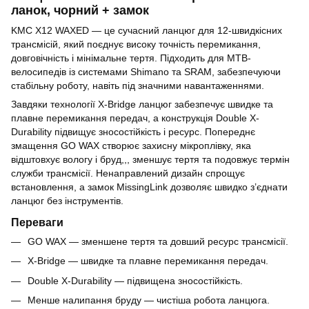
ланок, чорний + замок
KMC X12 WAXED — це сучасний ланцюг для 12-швидкісних
трансмісій, який поєднує високу точність перемикання,
довговічність і мінімальне тертя. Підходить для MTB-
велосипедів із системами Shimano та SRAM, забезпечуючи
стабільну роботу, навіть під значними навантаженнями.
Завдяки технології X-Bridge ланцюг забезпечує швидке та
плавне перемикання передач, а конструкція Double X-
Durability підвищує зносостійкість і ресурс. Попереднє
змащення GO WAX створює захисну мікроплівку, яка
відштовхує вологу і бруд,,, зменшує тертя та подовжує термін
служби трансмісії. Ненаправлений дизайн спрощує
встановлення, а замок MissingLink дозволяє швидко з’єднати
ланцюг без інструментів.
Переваги
GO WAX — зменшене тертя та довший ресурс трансмісії.
X-Bridge — швидке та плавне перемикання передач.
Double X-Durability — підвищена зносостійкість.
Менше налипання бруду — чистіша робота ланцюга.