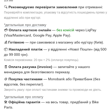
15:00
🔍
Рекомендуємо перевірити замовлення
при отриманні:
Перевіряйте комплектацію, упаковку та відсутність пошкоджень прямо у
відділенні або при курʼєрі.
*детальніше про доставку
💳
Оплата карткою онлайн
—
без комісій
через LiqPay
(Visa/Mastercard, Google Pay, Apple Pay).
💰
Готівкою
— при самовивозі з магазину або кур'єру (Київ).
📦
Накладений платіж
— у відділенні «Нової Пошти» (від 500
до 99 000 грн).
Комісія перевізника: 20 грн + 2% (оплачує покупець).
🧾
Оплата рахунка (invoice)
— запитайте у нашого
менеджера для безготівкового переказу.
🪙
Покупка частинами
— Monobank або ПриватБанк (без
відсотків, без переплат).
Зверніть увагу: при оплаті частинами знижки та промокоди не діють.
*детальніше про оплату
🛠
Офіційна гарантія
— на весь товар, придбаний у Bike
Parts.