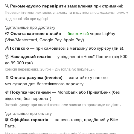
🔍
Рекомендуємо перевірити замовлення
при отриманні:
Перевіряйте комплектацію, упаковку та відсутність пошкоджень прямо у
відділенні або при курʼєрі.
*детальніше про доставку
💳
Оплата карткою онлайн
—
без комісій
через LiqPay
(Visa/Mastercard, Google Pay, Apple Pay).
💰
Готівкою
— при самовивозі з магазину або кур'єру (Київ).
📦
Накладений платіж
— у відділенні «Нової Пошти» (від 500
до 99 000 грн).
Комісія перевізника: 20 грн + 2% (оплачує покупець).
🧾
Оплата рахунка (invoice)
— запитайте у нашого
менеджера для безготівкового переказу.
🪙
Покупка частинами
— Monobank або ПриватБанк (без
відсотків, без переплат).
Зверніть увагу: при оплаті частинами знижки та промокоди не діють.
*детальніше про оплату
🛠
Офіційна гарантія
— на весь товар, придбаний у Bike
Parts.
Ми є дилером усіх представлених брендів. У випадку заводського