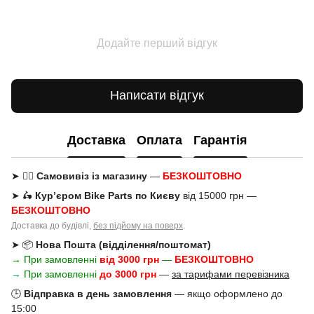
Додайте перший відгук
Написати відгук
Доставка
Оплата
Гарантія
➤ 🚶‍♂️
Самовивіз із магазину
—
БЕЗКОШТОВНО
➤ 🛵
Кур’єром Bike Parts по Києву
від 15000 грн —
БЕЗКОШТОВНО
Доставка до будівлі,
без підйому на поверх
.
➤ 📦
Нова Пошта (відділення/поштомат)
→ При замовленні
від 3000 грн
—
БЕЗКОШТОВНО
→
При замовленні
до 3000 грн
—
за тарифами перевізника
🕒
Відправка в день замовлення
— якщо оформлено до
15:00