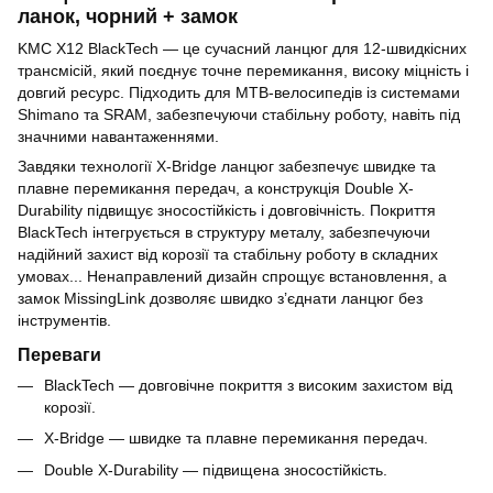
ланок, чорний + замок
KMC X12 BlackTech — це сучасний ланцюг для 12-швидкісних
трансмісій, який поєднує точне перемикання, високу міцність і
довгий ресурс. Підходить для MTB-велосипедів із системами
Shimano та SRAM, забезпечуючи стабільну роботу, навіть під
значними навантаженнями.
Завдяки технології X-Bridge ланцюг забезпечує швидке та
плавне перемикання передач, а конструкція Double X-
Durability підвищує зносостійкість і довговічність. Покриття
BlackTech інтегрується в структуру металу, забезпечуючи
надійний захист від корозії та стабільну роботу в складних
умовах... Ненаправлений дизайн спрощує встановлення, а
замок MissingLink дозволяє швидко з’єднати ланцюг без
інструментів.
Переваги
BlackTech — довговічне покриття з високим захистом від
корозії.
X-Bridge — швидке та плавне перемикання передач.
Double X-Durability — підвищена зносостійкість.