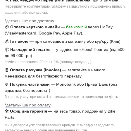
Перевіряйте комплектацію, упаковку та відсутність пошкоджень прямо у
відділенні або при курʼєрі.
*детальніше про доставку
💳
Оплата карткою онлайн
—
без комісій
через LiqPay
(Visa/Mastercard, Google Pay, Apple Pay).
💰
Готівкою
— при самовивозі з магазину або кур'єру (Київ).
📦
Накладений платіж
— у відділенні «Нової Пошти» (від 500
до 99 000 грн).
Комісія перевізника: 20 грн + 2% (оплачує покупець).
🧾
Оплата рахунка (invoice)
— запитайте у нашого
менеджера для безготівкового переказу.
🪙
Покупка частинами
— Monobank або ПриватБанк (без
відсотків, без переплат).
Зверніть увагу: при оплаті частинами знижки та промокоди не діють.
*детальніше про оплату
🛠
Офіційна гарантія
— на весь товар, придбаний у Bike
Parts.
Ми є дилером усіх представлених брендів. У випадку заводського
дефекту — ремонт, обмін або повернення коштів.