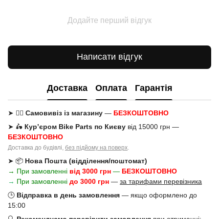
Додайте перший відгук
Написати відгук
Доставка
Оплата
Гарантія
➤ 🚶‍♂️
Самовивіз із магазину
—
БЕЗКОШТОВНО
➤ 🛵
Кур’єром Bike Parts по Києву
від 15000 грн —
БЕЗКОШТОВНО
Доставка до будівлі,
без підйому на поверх
.
➤ 📦
Нова Пошта (відділення/поштомат)
→ При замовленні
від 3000 грн
—
БЕЗКОШТОВНО
→
При замовленні
до 3000 грн
—
за тарифами перевізника
🕒
Відправка в день замовлення
— якщо оформлено до
15:00
🔍
Рекомендуємо перевірити замовлення
при отриманні: