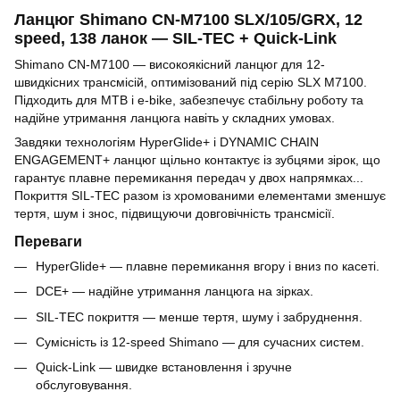
Ланцюг Shimano CN-M7100 SLX/105/GRX, 12
speed, 138 ланок — SIL-TEC + Quick-Link
Shimano CN-M7100 — високоякісний ланцюг для 12-
швидкісних трансмісій, оптимізований під серію SLX M7100.
Підходить для MTB і e-bike, забезпечує стабільну роботу та
надійне утримання ланцюга навіть у складних умовах.
Завдяки технологіям HyperGlide+ і DYNAMIC CHAIN
ENGAGEMENT+ ланцюг щільно контактує із зубцями зірок, що
гарантує плавне перемикання передач у двох напрямках...
Покриття SIL-TEC разом із хромованими елементами зменшує
тертя, шум і знос, підвищуючи довговічність трансмісії.
Переваги
HyperGlide+ — плавне перемикання вгору і вниз по касеті.
DCE+ — надійне утримання ланцюга на зірках.
SIL-TEC покриття — менше тертя, шуму і забруднення.
Сумісність із 12-speed Shimano — для сучасних систем.
Quick-Link — швидке встановлення і зручне
обслуговування.