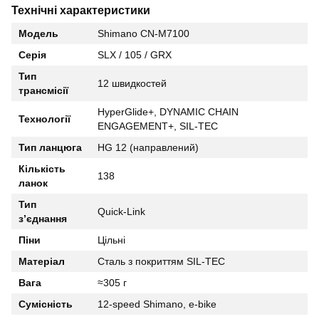
Технічні характеристики
Модель
Shimano CN-M7100
Серія
SLX / 105 / GRX
Тип
12 швидкостей
трансмісії
HyperGlide+, DYNAMIC CHAIN
Технології
ENGAGEMENT+, SIL-TEC
Тип ланцюга
HG 12 (направлений)
Кількість
138
ланок
Тип
Quick-Link
з’єднання
Піни
Цільні
Матеріал
Сталь з покриттям SIL-TEC
Вага
≈305 г
Сумісність
12-speed Shimano, e-bike