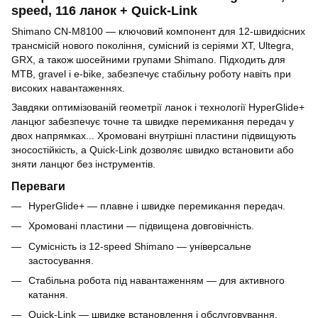
speed, 116 ланок + Quick-Link
Shimano CN-M8100 — ключовий компонент для 12-швидкісних
трансмісій нового покоління, сумісний із серіями XT, Ultegra,
GRX, а також шосейними групами Shimano. Підходить для
MTB, gravel і e-bike, забезпечує стабільну роботу навіть при
високих навантаженнях.
Завдяки оптимізованій геометрії ланок і технології HyperGlide+
ланцюг забезпечує точне та швидке перемикання передач у
двох напрямках... Хромовані внутрішні пластини підвищують
зносостійкість, а Quick-Link дозволяє швидко встановити або
зняти ланцюг без інструментів.
Переваги
HyperGlide+ — плавне і швидке перемикання передач.
Хромовані пластини — підвищена довговічність.
Сумісність із 12-speed Shimano — універсальне
застосування.
Стабільна робота під навантаженням — для активного
катання.
Quick-Link — швидке встановлення і обслуговування.