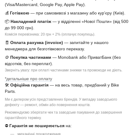
(Visa/Mastercard, Google Pay, Apple Pay).
💰
Готівкою
— при самовивозі з магазину або кур'єру (Київ).
📦
Накладений платіж
— у відділенні «Нової Пошти» (від 500
до 99 000 грн).
Комісія перевізника: 20 грн + 2% (оплачує покупець).
🧾
Оплата рахунка (invoice)
— запитайте у нашого
менеджера для безготівкового переказу.
🪙
Покупка частинами
— Monobank або ПриватБанк (без
відсотків, без переплат).
Зверніть увагу: при оплаті частинами знижки та промокоди не діють.
*детальніше про оплату
🛠
Офіційна гарантія
— на весь товар, придбаний у Bike
Parts.
Ми є дилером усіх представлених брендів. У випадку заводського
дефекту — ремонт, обмін або повернення коштів.
Рекомендуємо зберігати чек та заводське пакування до завершення
гарантійного терміну.
⛔
Гарантія не поширюється
на:
механічні пошкодження