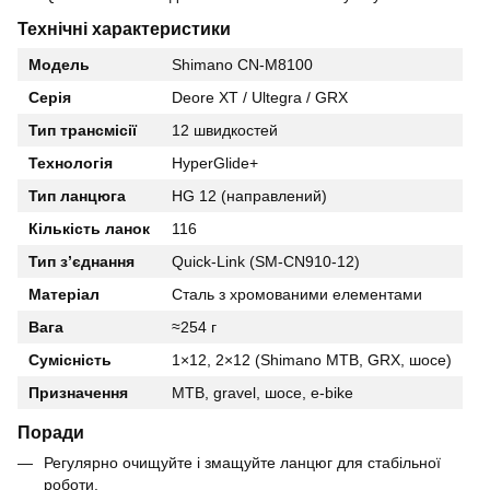
Технічні характеристики
Модель
Shimano CN-M8100
Серія
Deore XT / Ultegra / GRX
Тип трансмісії
12 швидкостей
Технологія
HyperGlide+
Тип ланцюга
HG 12 (направлений)
Кількість ланок
116
Тип з’єднання
Quick-Link (SM-CN910-12)
Матеріал
Сталь з хромованими елементами
Вага
≈254 г
Сумісність
1×12, 2×12 (Shimano MTB, GRX, шосе)
Призначення
MTB, gravel, шосе, e-bike
Поради
Регулярно очищуйте і змащуйте ланцюг для стабільної
роботи.