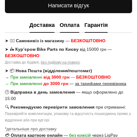
Написати відгук
Доставка
Оплата
Гарантія
➤ 🚶‍♂️
Самовивіз із магазину
—
БЕЗКОШТОВНО
➤ 🛵
Кур’єром Bike Parts по Києву
від 15000 грн —
БЕЗКОШТОВНО
Доставка до будівлі,
без підйому на поверх
.
➤ 📦
Нова Пошта (відділення/поштомат)
→ При замовленні
від 3000 грн
—
БЕЗКОШТОВНО
→
При замовленні
до 3000 грн
—
за тарифами перевізника
🕒
Відправка в день замовлення
— якщо оформлено до
15:00
🔍
Рекомендуємо перевірити замовлення
при отриманні:
Перевіряйте комплектацію, упаковку та відсутність пошкоджень прямо у
відділенні або при курʼєрі.
*детальніше про доставку
💳
Оплата карткою онлайн
—
без комісій
через LiqPay