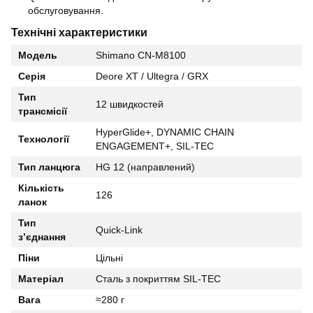
обслуговування.
Технічні характеристики
Модель
Shimano CN-M8100
Серія
Deore XT / Ultegra / GRX
Тип
12 швидкостей
трансмісії
HyperGlide+, DYNAMIC CHAIN
Технології
ENGAGEMENT+, SIL-TEC
Тип ланцюга
HG 12 (направлений)
Кількість
126
ланок
Тип
Quick-Link
з’єднання
Піни
Цільні
Матеріал
Сталь з покриттям SIL-TEC
Вага
≈280 г