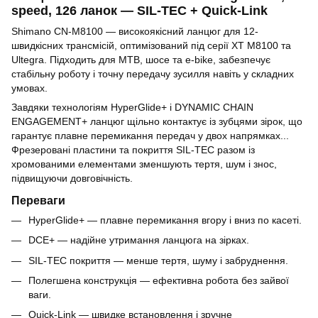
speed, 126 ланок — SIL-TEC + Quick-Link
Shimano CN-M8100 — високоякісний ланцюг для 12-
швидкісних трансмісій, оптимізований під серії XT M8100 та
Ultegra. Підходить для MTB, шосе та e-bike, забезпечує
стабільну роботу і точну передачу зусилля навіть у складних
умовах.
Завдяки технологіям HyperGlide+ і DYNAMIC CHAIN
ENGAGEMENT+ ланцюг щільно контактує із зубцями зірок, що
гарантує плавне перемикання передач у двох напрямках...
Фрезеровані пластини та покриття SIL-TEC разом із
хромованими елементами зменшують тертя, шум і знос,
підвищуючи довговічність.
Переваги
HyperGlide+ — плавне перемикання вгору і вниз по касеті.
DCE+ — надійне утримання ланцюга на зірках.
SIL-TEC покриття — менше тертя, шуму і забруднення.
Полегшена конструкція — ефективна робота без зайвої
ваги.
Quick-Link — швидке встановлення і зручне