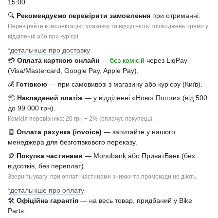
15:00
🔍
Рекомендуємо перевірити замовлення
при отриманні:
Перевіряйте комплектацію, упаковку та відсутність пошкоджень прямо у
відділенні або при курʼєрі.
*детальніше про доставку
💳
Оплата карткою онлайн
—
без комісій
через LiqPay
(Visa/Mastercard, Google Pay, Apple Pay).
💰
Готівкою
— при самовивозі з магазину або кур'єру (Київ).
📦
Накладений платіж
— у відділенні «Нової Пошти» (від 500
до 99 000 грн).
Комісія перевізника: 20 грн + 2% (оплачує покупець).
🧾
Оплата рахунка (invoice)
— запитайте у нашого
менеджера для безготівкового переказу.
🪙
Покупка частинами
— Monobank або ПриватБанк (без
відсотків, без переплат).
Зверніть увагу: при оплаті частинами знижки та промокоди не діють.
*детальніше про оплату
🛠
Офіційна гарантія
— на весь товар, придбаний у Bike
Parts.