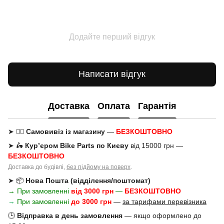
Додайте перший відгук
Написати відгук
Доставка
Оплата
Гарантія
➤ 🚶‍♂️
Самовивіз із магазину
—
БЕЗКОШТОВНО
➤ 🛵
Кур’єром Bike Parts по Києву
від 15000 грн —
БЕЗКОШТОВНО
Доставка до будівлі,
без підйому на поверх
.
➤ 📦
Нова Пошта (відділення/поштомат)
→ При замовленні
від 3000 грн
—
БЕЗКОШТОВНО
→
При замовленні
до 3000 грн
—
за тарифами перевізника
🕒
Відправка в день замовлення
— якщо оформлено до