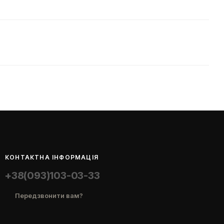
КОНТАКТНА ІНФОРМАЦІЯ
+38(093)103-03-33
Передзвонити вам?