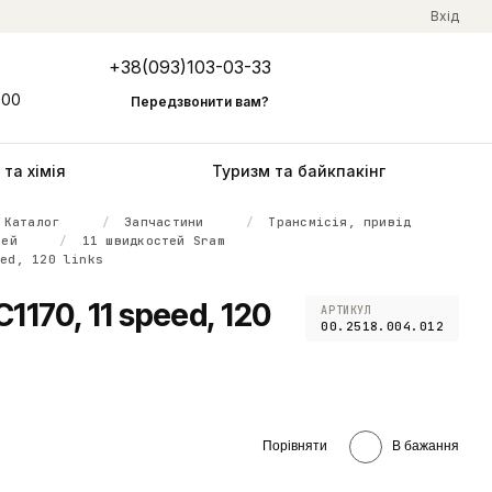
Вхід
+38(093)103-03-33
Мій кошик
:00
Передзвонити вам?
та хімія
Туризм та байкпакінг
Каталог
Запчастини
Трансмісія, привід
тей
11 швидкостей Sram
eed, 120 links
170, 11 speed, 120
АРТИКУЛ
00.2518.004.012
Порівняти
В бажання