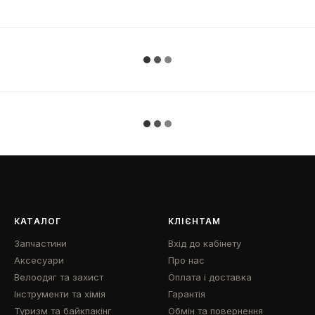
КАТАЛОГ
КЛІЄНТАМ
Запчастини
Вхід до кабінету
Аксесуари
Про нас
Велоодяг та захист
Оплата і доставка
Інструменти та хімія
Гарантія
Туризм та байкпакінг
Обмін та повернення