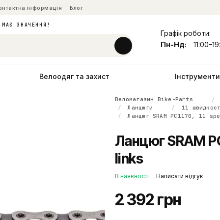
онтактна інформація
Блог
 МАЄ ЗНАЧЕННЯ!
Графік роботи:
Пн-Нд:
11:00–19
Велоодяг та захист
Інструменти 
Веломагазин Bike-Parts
Ланцюги
11 швидкос
Ланцюг SRAM PC1170, 11 sp
Ланцюг SRAM PC1
links
В наявності
Написати відгук
2 392 грн