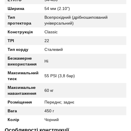
Ширина
54 мм (2.10")
Тип
Всепрохідний (дрібношипований
протектора
універсальний)
Конструкція
Classic
TPI
22
Тип корду
Сталевий
Безкамерне
Ні
використання
Максимальний
55 PSI (3,8 бар)
тиск
Максимальне
60 кг
навантаження
Розміщення
Переднє; заднє
Вага
450 г
Колір
Чорний
Особливості конструкції