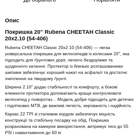
Опис
Покришка 20" Rubena CHEETAH Classic
20x2.10 (54-406)
Rubena CHEETAH Classic 20x2.10 (54-406) — легка
універсальна покришка для велосипедів із колесами 20", яка
підходить для ґрунтових доріг, легкого бездоріжжя та
щоденного катання. Протектор із близько розташованими
шипами забезпечує хороший накат на асфальті та достатнє
зчеплення на твердому ґрунті.
Ширина 2.10" додає стабільності та комфорту, а бокові
елементи протектора допомагають краще контролювати
велосипед у поворотах... Модель добре підходить для дитячих
і підліткових MTB, де важливі легкість, керованість і надійність.
Каркас 22 TPI зі сталевим кордом забезпечує міцність
конструкції та стабільну посадку на обід. Покришка
розрахована на камерне використання, витримує тиск до 55
PSI і навантаження до 60 кг.