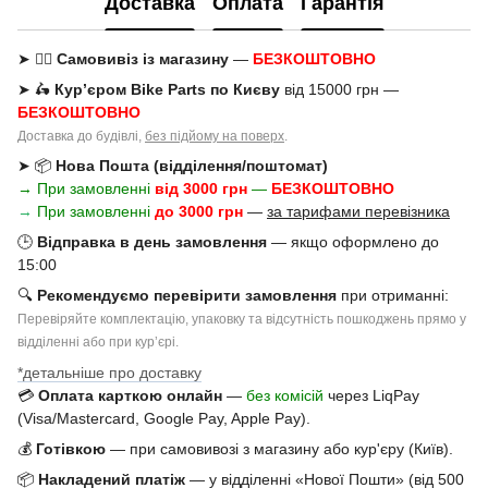
Доставка
Оплата
Гарантія
➤ 🚶‍♂️
Самовивіз із магазину
—
БЕЗКОШТОВНО
➤ 🛵
Кур’єром Bike Parts по Києву
від 15000 грн —
БЕЗКОШТОВНО
Доставка до будівлі,
без підйому на поверх
.
➤ 📦
Нова Пошта (відділення/поштомат)
→ При замовленні
від 3000 грн
—
БЕЗКОШТОВНО
→
При замовленні
до 3000 грн
—
за тарифами перевізника
🕒
Відправка в день замовлення
— якщо оформлено до
15:00
🔍
Рекомендуємо перевірити замовлення
при отриманні:
Перевіряйте комплектацію, упаковку та відсутність пошкоджень прямо у
відділенні або при курʼєрі.
*детальніше про доставку
💳
Оплата карткою онлайн
—
без комісій
через LiqPay
(Visa/Mastercard, Google Pay, Apple Pay).
💰
Готівкою
— при самовивозі з магазину або кур'єру (Київ).
📦
Накладений платіж
— у відділенні «Нової Пошти» (від 500