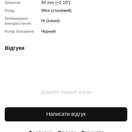
Ширина
54 mm (~2.10")
Корд
Wire (cталевий)
Безкамерне
Ні (tubed)
використання
Колір боковини
Чорний
Відгуки
Додайте перший відгук
Написати відгук