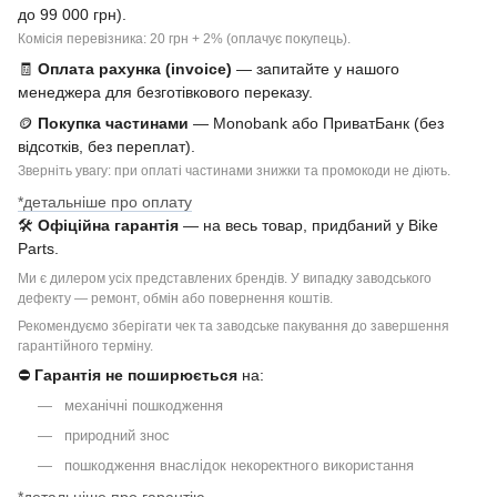
до 99 000 грн).
Комісія перевізника: 20 грн + 2% (оплачує покупець).
🧾
Оплата рахунка (invoice)
— запитайте у нашого
менеджера для безготівкового переказу.
🪙
Покупка частинами
— Monobank або ПриватБанк (без
відсотків, без переплат).
Зверніть увагу: при оплаті частинами знижки та промокоди не діють.
*детальніше про оплату
🛠
Офіційна гарантія
— на весь товар, придбаний у Bike
Parts.
Ми є дилером усіх представлених брендів. У випадку заводського
дефекту — ремонт, обмін або повернення коштів.
Рекомендуємо зберігати чек та заводське пакування до завершення
гарантійного терміну.
⛔
Гарантія не поширюється
на:
механічні пошкодження
природний знос
пошкодження внаслідок некоректного використання
*детальніше про гарантію