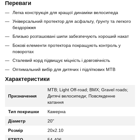
Переваги
Легка конструкція для кращої динаміки велосипеда
Універсальний протектор для асфальту, ґрунту та легкого
бездоріжжя
Близько розташовані шипи забезпечують хороший накат
Бокові елементи протектора покращують контроль у
поворотах
Сталевий корд підвищує міцність і довговічність
Оптимальний вибір для дитячих і підліткових MTB
Характеристики
MTB; Light Off-road; BMX; Gravel roads;
Призначення
Дитячі велосипеди; Повсякденне
катання
Тип покришки
Камерна
Діаметр
20"
Розмір
20x2.10
ETRTO
54-406