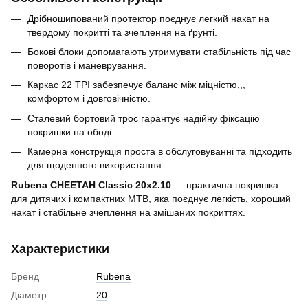
Дрібношипований протектор поєднує легкий накат на
твердому покритті та зчеплення на ґрунті.
Бокові блоки допомагають утримувати стабільність під час
поворотів і маневрування.
Каркас 22 TPI забезпечує баланс між міцністю,,,
комфортом і довговічністю.
Сталевий бортовий трос гарантує надійну фіксацію
покришки на ободі.
Камерна конструкція проста в обслуговуванні та підходить
для щоденного використання.
Rubena CHEETAH Classic 20x2.10
— практична покришка
для дитячих і компактних MTB, яка поєднує легкість, хороший
накат і стабільне зчеплення на змішаних покриттях.
Характеристики
Бренд
Rubena
Діаметр
20