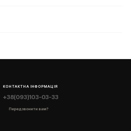
КОНТАКТНА ІНФОРМАЦІЯ
+38(093)103-03-33
Передзвонити вам?