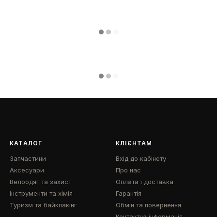
КАТАЛОГ
КЛІЄНТАМ
Запчастини
Вхід до кабінету
Аксесуари
Про нас
Велоодяг та захист
Оплата і доставка
Інструменти та хімія
Гарантія
Туризм та байкпакінг
Обмін та повернення
Контактна інформація