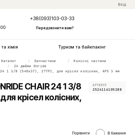
Вхід
+38(093)103-03-33
Мій кошик
:00
Передзвонити вам?
та хімія
Туризм та байкпакінг
Каталог
Запчастини
Колісні частини
24 дюйми Onride
 24 1 3/8 (540x37), 27TPI, для крісел колісних, APS 3 мм
RIDE CHAIR 24 1 3/8
АРТИКУЛ
2526116105288
 для крісел колісних,
Порівняти
В бажання