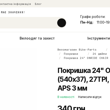
онтактна інформація
Блог
 МАЄ ЗНАЧЕННЯ!
Графік роботи:
Пн-Нд:
11:00–19
Велоодяг та захист
Інструменти 
Веломагазин Bike-Parts
Покришки
24 дюйми
Покришка 24" ONRIDE CHAIR
Покришка 24" ON
(540x37), 27TPI,
APS 3 мм
В наявності
Написати відгук
340 грн