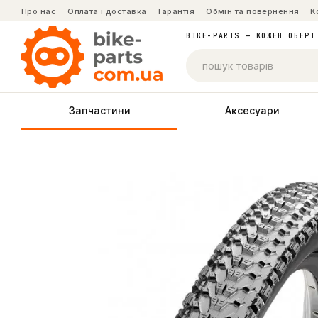
Перейти до основного контенту
Про нас
Оплата і доставка
Гарантія
Обмін та повернення
К
BIKE-PARTS — КОЖЕН ОБЕРТ
Запчастини
Аксесуари