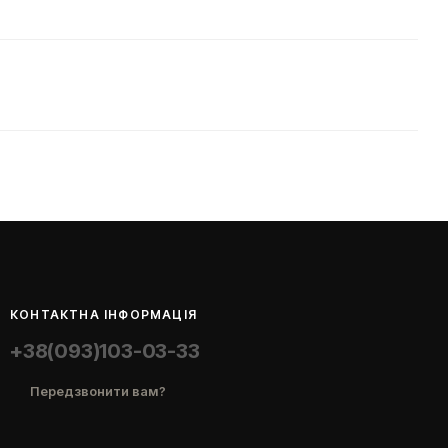
КОНТАКТНА ІНФОРМАЦІЯ
+38(093)103-03-33
Передзвонити вам?