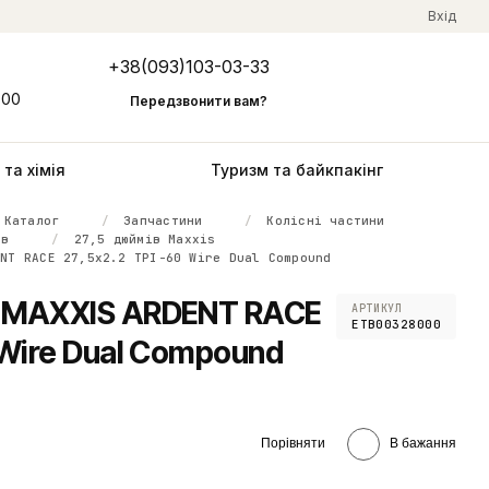
Вхід
+38(093)103-03-33
Мій кошик
:00
Передзвонити вам?
та хімія
Туризм та байкпакінг
Каталог
Запчастини
Колісні частини
ів
27,5 дюймів Maxxis
ENT RACE 27,5x2.2 TPI-60 Wire Dual Compound
" MAXXIS ARDENT RACE
АРТИКУЛ
ETB00328000
 Wire Dual Compound
Порівняти
В бажання