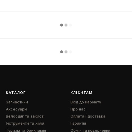
КАТАЛОГ
КЛІЄНТАМ
Запчастини
Вхід до кабінету
Аксесуари
Про нас
Велоодяг та захист
Оплата і доставка
Інструменти та хімія
Гарантія
Туризм та байкпакінг
Обмін та повернення