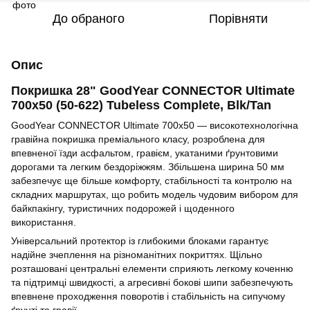
До обраного
Порівняти
Опис
Покришка 28" GoodYear CONNECTOR Ultimate
700x50 (50-622) Tubeless Complete, Blk/Tan
GoodYear CONNECTOR Ultimate 700x50 — високотехнологічна
гравійна покришка преміального класу, розроблена для
впевненої їзди асфальтом, гравієм, укатаними ґрунтовими
дорогами та легким бездоріжжям. Збільшена ширина 50 мм
забезпечує ще більше комфорту, стабільності та контролю на
складних маршрутах, що робить модель чудовим вибором для
байкпакінгу, туристичних подорожей і щоденного
використання.
Універсальний протектор із глибокими блоками гарантує
надійне зчеплення на різноманітних покриттях. Щільно
розташовані центральні елементи сприяють легкому коченню
та підтримці швидкості, а агресивні бокові шипи забезпечують
впевнене проходження поворотів і стабільність на сипучому
ґрунті та гравії.