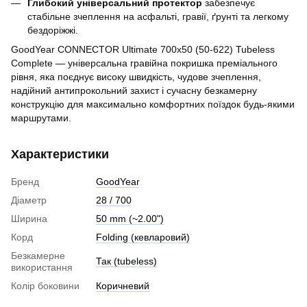
Глибокий універсальний протектор
забезпечує
стабільне зчеплення на асфальті, гравії, ґрунті та легкому
бездоріжжі.
GoodYear CONNECTOR Ultimate 700x50 (50-622) Tubeless
Complete — універсальна гравійна покришка преміального
рівня, яка поєднує високу швидкість, чудове зчеплення,
надійний антипрокольний захист і сучасну безкамерну
конструкцію для максимально комфортних поїздок будь-якими
маршрутами.
Характеристики
Бренд
GoodYear
Діаметр
28 / 700
Ширина
50 mm (~2.00")
Корд
Folding (кевларовий)
Безкамерне
Так (tubeless)
використання
Колір боковини
Коричневий