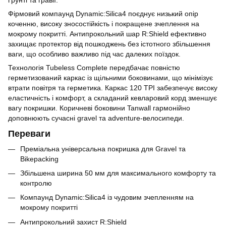
Фірмовий компаунд Dynamic:Silica4 поєднує низький опір
коченню, високу зносостійкість і покращене зчеплення на
мокрому покритті. Антипрокольний шар R:Shield ефективно
захищає протектор від пошкоджень без істотного збільшення
ваги, що особливо важливо під час далеких поїздок.
Технологія Tubeless Complete передбачає повністю
герметизований каркас із щільними боковинами, що мінімізує
втрати повітря та герметика. Каркас 120 TPI забезпечує високу
еластичність і комфорт, а складаний кевларовий корд зменшує
вагу покришки. Коричневі боковини Tanwall гармонійно
доповнюють сучасні gravel та adventure-велосипеди.
Переваги
Преміальна універсальна покришка для Gravel та
Bikepacking
Збільшена ширина 50 мм для максимального комфорту та
контролю
Компаунд Dynamic:Silica4 із чудовим зчепленням на
мокрому покритті
Антипрокольний захист R:Shield