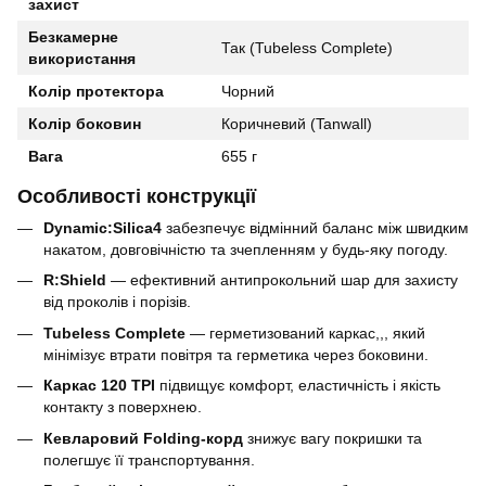
захист
Безкамерне
Так (Tubeless Complete)
використання
Колір протектора
Чорний
Колір боковин
Коричневий (Tanwall)
Вага
655 г
Особливості конструкції
Dynamic:Silica4
забезпечує відмінний баланс між швидким
накатом, довговічністю та зчепленням у будь-яку погоду.
R:Shield
— ефективний антипрокольний шар для захисту
від проколів і порізів.
Tubeless Complete
— герметизований каркас,,, який
мінімізує втрати повітря та герметика через боковини.
Каркас 120 TPI
підвищує комфорт, еластичність і якість
контакту з поверхнею.
Кевларовий Folding-корд
знижує вагу покришки та
полегшує її транспортування.