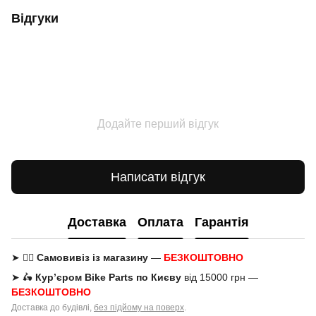
Відгуки
Додайте перший відгук
Написати відгук
Доставка
Оплата
Гарантія
➤ 🚶‍♂️
Самовивіз із магазину
—
БЕЗКОШТОВНО
➤ 🛵
Кур’єром Bike Parts по Києву
від 15000 грн —
БЕЗКОШТОВНО
Доставка до будівлі,
без підйому на поверх
.