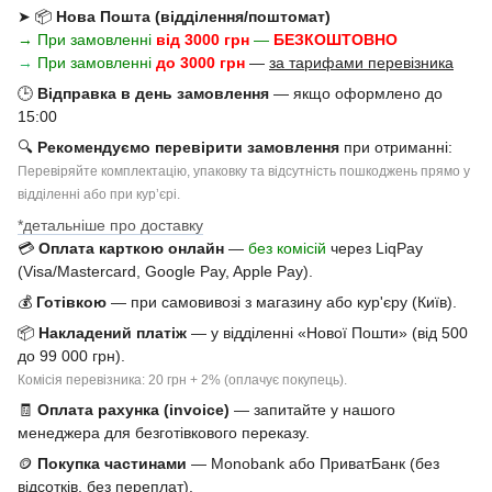
➤ 📦
Нова Пошта (відділення/поштомат)
→ При замовленні
від 3000 грн
—
БЕЗКОШТОВНО
→
При замовленні
до 3000 грн
—
за тарифами перевізника
🕒
Відправка в день замовлення
— якщо оформлено до
15:00
🔍
Рекомендуємо перевірити замовлення
при отриманні:
Перевіряйте комплектацію, упаковку та відсутність пошкоджень прямо у
відділенні або при курʼєрі.
*детальніше про доставку
💳
Оплата карткою онлайн
—
без комісій
через LiqPay
(Visa/Mastercard, Google Pay, Apple Pay).
💰
Готівкою
— при самовивозі з магазину або кур'єру (Київ).
📦
Накладений платіж
— у відділенні «Нової Пошти» (від 500
до 99 000 грн).
Комісія перевізника: 20 грн + 2% (оплачує покупець).
🧾
Оплата рахунка (invoice)
— запитайте у нашого
менеджера для безготівкового переказу.
🪙
Покупка частинами
— Monobank або ПриватБанк (без
відсотків, без переплат).