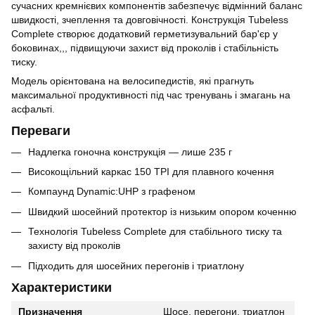
сучасних кремнієвих компонентів забезпечує відмінний баланс
швидкості, зчеплення та довговічності. Конструкція Tubeless
Complete створює додатковий герметизувальний бар'єр у
боковинах,,, підвищуючи захист від проколів і стабільність
тиску.
Модель орієнтована на велосипедистів, які прагнуть
максимальної продуктивності під час тренувань і змагань на
асфальті.
Переваги
Надлегка гоночна конструкція — лише 235 г
Високощільний каркас 150 TPI для плавного кочення
Компаунд Dynamic:UHP з графеном
Швидкий шосейний протектор із низьким опором коченню
Технологія Tubeless Complete для стабільного тиску та
захисту від проколів
Підходить для шосейних перегонів і триатлону
Характеристики
Призначення
Шосе, перегони, триатлон