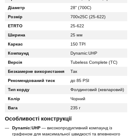
Діаметр
28" (700C)
Розмір
700x25C (25-622)
ETRTO
25-622
Ширина
25 мм
Каркас
150 TPI
Компаунд
Dynamic:UHP
Версія
Tubeless Complete (TC)
Безкамерне використання
Так
Рекомендований тиск
до 85 PSI
Тип корду
Фолдинговий (кевларовий)
Колір
Чорний
Вага
235 г
Особливості конструкції
Dynamic:UHP
— високопродуктивний компаунд із
графеном для максимальної швидкості та впевненого