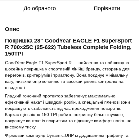
До обраного
Порівняти
Опис
Покришка 28" GoodYear EAGLE F1 SuperSport
R 700x25C (25-622) Tubeless Complete Folding,
150TPI
GoodYear Eagle F1 SuperSport R — найлегша та найшвидша
шосейна покришка у спортивній лінійці бренду, створена для
перегонів, критеріумів і триатлону. Вона поєднує мінімальну
вагу, низький опір коченню та високий рівень контролю на
швидкості.
Гладкий гоночний протектор забезпечує максимально
ефективний накат і швидкий розгін, а спеціальні плечові зони
покращують стабільність під час проходження поворотів.
Каркас щільністю 150 TPI робить покришку більш гнучкою,
покращує контакт із покриттям та підвищує комфорт навіть на
високому тиску.
Фірмовий компаунд Dynamic:UHP із додаванням графену та