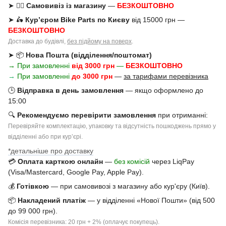
➤ 🚶‍♂️
Самовивіз із магазину
—
БЕЗКОШТОВНО
➤ 🛵
Кур’єром Bike Parts по Києву
від 15000 грн —
БЕЗКОШТОВНО
Доставка до будівлі,
без підйому на поверх
.
➤ 📦
Нова Пошта (відділення/поштомат)
→ При замовленні
від 3000 грн
—
БЕЗКОШТОВНО
→
При замовленні
до 3000 грн
—
за тарифами перевізника
🕒
Відправка в день замовлення
— якщо оформлено до
15:00
🔍
Рекомендуємо перевірити замовлення
при отриманні:
Перевіряйте комплектацію, упаковку та відсутність пошкоджень прямо у
відділенні або при курʼєрі.
*детальніше про доставку
💳
Оплата карткою онлайн
—
без комісій
через LiqPay
(Visa/Mastercard, Google Pay, Apple Pay).
💰
Готівкою
— при самовивозі з магазину або кур'єру (Київ).
📦
Накладений платіж
— у відділенні «Нової Пошти» (від 500
до 99 000 грн).
Комісія перевізника: 20 грн + 2% (оплачує покупець).