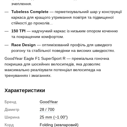
зчеплення.
Tubeless Complete
— герметизувальний шар у конструкції
каркаса для кращого утримання повітря та підвищеної
стійкості до проколів...
150 TPI
— надгнучкий каркас із низьким опором коченню
та покращеним комфортом.
Race Design
— оптимізований профіль для швидкого
розгону та стабільної поведінки на високих швидкостях.
GoodYear Eagle F1 SuperSport R — преміальна гоночна
покришка для шосейних велосипедів, яка дозволяє
максимально реалізувати потенціал велосипеда на
тренуваннях і змаганнях.
Характеристики
Бренд
GoodYear
Діаметр
28 / 700
Ширина
25 mm (~1.00")
Корд
Folding (кевларовий)