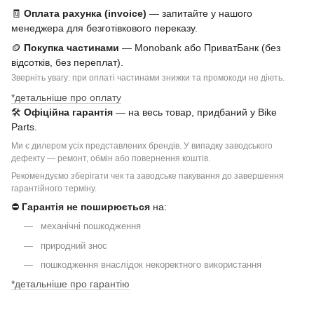
🧾
Оплата рахунка (invoice)
— запитайте у нашого
менеджера для безготівкового переказу.
🪙
Покупка частинами
— Monobank або ПриватБанк (без
відсотків, без переплат).
Зверніть увагу: при оплаті частинами знижки та промокоди не діють.
*детальніше про оплату
🛠
Офіційна гарантія
— на весь товар, придбаний у Bike
Parts.
Ми є дилером усіх представлених брендів. У випадку заводського
дефекту — ремонт, обмін або повернення коштів.
Рекомендуємо зберігати чек та заводське пакування до завершення
гарантійного терміну.
⛔
Гарантія не поширюється
на:
механічні пошкодження
природний знос
пошкодження внаслідок некоректного використання
*детальніше про гарантію