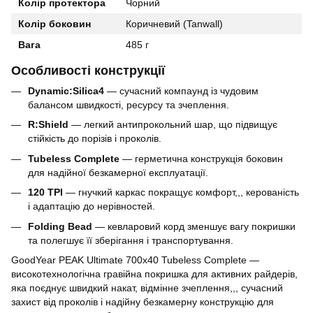
Колір протектора
Чорний
Колір боковин
Коричневий (Tanwall)
Вага
485 г
Особливості конструкції
Dynamic:Silica4
— сучасний компаунд із чудовим
балансом швидкості, ресурсу та зчеплення.
R:Shield
— легкий антипрокольний шар, що підвищує
стійкість до порізів і проколів.
Tubeless Complete
— герметична конструкція боковин
для надійної безкамерної експлуатації.
120 TPI
— гнучкий каркас покращує комфорт,,, керованість
і адаптацію до нерівностей.
Folding Bead
— кевларовий корд зменшує вагу покришки
та полегшує її зберігання і транспортування.
GoodYear PEAK Ultimate 700x40 Tubeless Complete —
високотехнологічна гравійна покришка для активних райдерів,
яка поєднує швидкий накат, відмінне зчеплення,,, сучасний
захист від проколів і надійну безкамерну конструкцію для