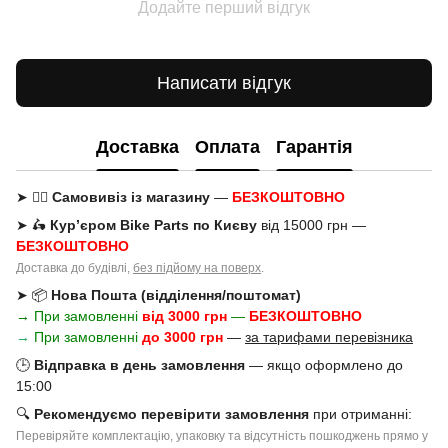
Додайте перший відгук
Написати відгук
Доставка
Оплата
Гарантія
➤ 🚶‍♂️
Самовивіз із магазину
—
БЕЗКОШТОВНО
➤ 🛵
Кур’єром Bike Parts по Києву
від 15000 грн —
БЕЗКОШТОВНО
Доставка до будівлі,
без підйому на поверх
.
➤ 📦
Нова Пошта (відділення/поштомат)
→ При замовленні
від 3000 грн
—
БЕЗКОШТОВНО
→
При замовленні
до 3000 грн
—
за тарифами перевізника
🕒
Відправка в день замовлення
— якщо оформлено до
15:00
🔍
Рекомендуємо перевірити замовлення
при отриманні:
Перевіряйте комплектацію, упаковку та відсутність пошкоджень прямо у