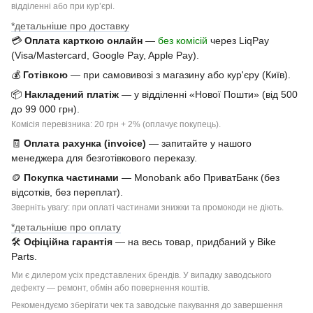
відділенні або при курʼєрі.
*детальніше про доставку
💳
Оплата карткою онлайн
—
без комісій
через LiqPay
(Visa/Mastercard, Google Pay, Apple Pay).
💰
Готівкою
— при самовивозі з магазину або кур'єру (Київ).
📦
Накладений платіж
— у відділенні «Нової Пошти» (від 500
до 99 000 грн).
Комісія перевізника: 20 грн + 2% (оплачує покупець).
🧾
Оплата рахунка (invoice)
— запитайте у нашого
менеджера для безготівкового переказу.
🪙
Покупка частинами
— Monobank або ПриватБанк (без
відсотків, без переплат).
Зверніть увагу: при оплаті частинами знижки та промокоди не діють.
*детальніше про оплату
🛠
Офіційна гарантія
— на весь товар, придбаний у Bike
Parts.
Ми є дилером усіх представлених брендів. У випадку заводського
дефекту — ремонт, обмін або повернення коштів.
Рекомендуємо зберігати чек та заводське пакування до завершення