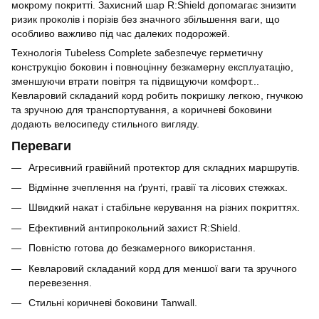
мокрому покритті. Захисний шар R:Shield допомагає знизити
ризик проколів і порізів без значного збільшення ваги, що
особливо важливо під час далеких подорожей.
Технологія Tubeless Complete забезпечує герметичну
конструкцію боковин і повноцінну безкамерну експлуатацію,
зменшуючи втрати повітря та підвищуючи комфорт...
Кевларовий складаний корд робить покришку легкою, гнучкою
та зручною для транспортування, а коричневі боковини
додають велосипеду стильного вигляду.
Переваги
Агресивний гравійний протектор для складних маршрутів.
Відмінне зчеплення на ґрунті, гравії та лісових стежках.
Швидкий накат і стабільне керування на різних покриттях.
Ефективний антипрокольний захист R:Shield.
Повністю готова до безкамерного використання.
Кевларовий складаний корд для меншої ваги та зручного
перевезення.
Стильні коричневі боковини Tanwall.