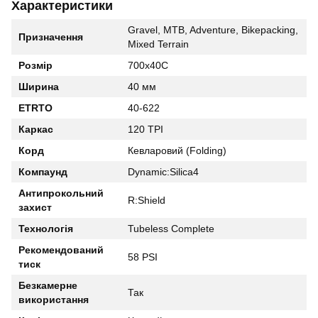
Характеристики
Gravel, MTB, Adventure, Bikepacking,
Призначення
Mixed Terrain
Розмір
700x40C
Ширина
40 мм
ETRTO
40-622
Каркас
120 TPI
Корд
Кевларовий (Folding)
Компаунд
Dynamic:Silica4
Антипрокольний
R:Shield
захист
Технологія
Tubeless Complete
Рекомендований
58 PSI
тиск
Безкамерне
Так
використання