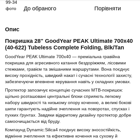
До обраного
Порівняти
Опис
Покришка 28" GoodYear PEAK Ultimate 700x40
(40-622) Tubeless Complete Folding, Blk/Tan
GoodYear PEAK Ultimate 700x40 — преміальна гравійна
покришка для агресивного катання бездоріжжям, лісовими
стежками, гравієм та змішаними маршрутами. Вона поєднує
високу прохідність, швидкий накат і сучасні технології захисту,
забезпечуючи впевнене керування навіть у складних умовах.
Протектор запозичує концепцію сучасних MTB-покришок:
щільно розташовані центральні блоки сприяють легкому
набору швидкості та низькому опору коченню, а великі бокові
шипи гарантують надійне зчеплення на поворотах, спусках і
пухких ґрунтах. Завдяки відкритому дизайну протектор добре
самоочищається від бруду.
Компаунд Dynamic:Silica4 поєднує високу зносостійкість,
відмінне зчеплення та ефективне кочення на сухому й