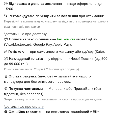
🕒
Відправка в день замовлення
— якщо оформлено до
15:00
🔍
Рекомендуємо перевірити замовлення
при отриманні:
Перевіряйте комплектацію, упаковку та відсутність пошкоджень прямо у
відділенні або при курʼєрі.
*детальніше про доставку
💳
Оплата карткою онлайн
—
без комісій
через LiqPay
(Visa/Mastercard, Google Pay, Apple Pay).
💰
Готівкою
— при самовивозі з магазину або кур'єру (Київ).
📦
Накладений платіж
— у відділенні «Нової Пошти» (від 500
до 99 000 грн).
Комісія перевізника: 20 грн + 2% (оплачує покупець).
🧾
Оплата рахунка (invoice)
— запитайте у нашого
менеджера для безготівкового переказу.
🪙
Покупка частинами
— Monobank або ПриватБанк (без
відсотків, без переплат).
Зверніть увагу: при оплаті частинами знижки та промокоди не діють.
*детальніше про оплату
🛠
Офіційна гарантія
— на весь товар, придбаний у Bike