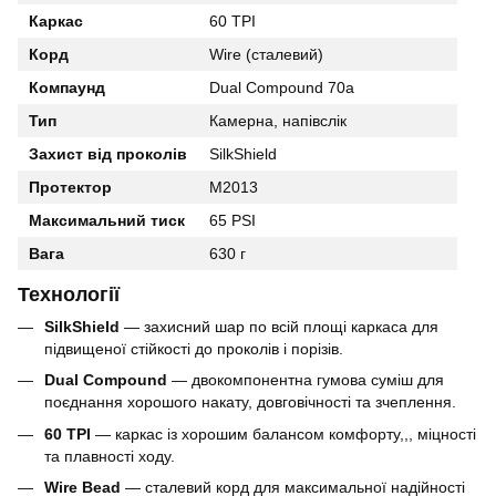
Каркас
60 TPI
Корд
Wire (сталевий)
Компаунд
Dual Compound 70a
Тип
Камерна, напівслік
Захист від проколів
SilkShield
Протектор
M2013
Максимальний тиск
65 PSI
Вага
630 г
Технології
SilkShield
— захисний шар по всій площі каркаса для
підвищеної стійкості до проколів і порізів.
Dual Compound
— двокомпонентна гумова суміш для
поєднання хорошого накату, довговічності та зчеплення.
60 TPI
— каркас із хорошим балансом комфорту,,, міцності
та плавності ходу.
Wire Bead
— сталевий корд для максимальної надійності