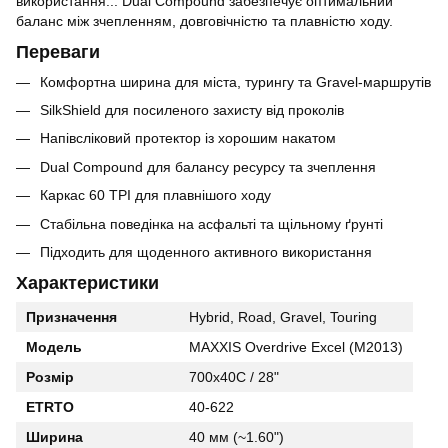
використання... Dual Compound забезпечує оптимальний
баланс між зчепленням, довговічністю та плавністю ходу.
Переваги
Комфортна ширина для міста, турингу та Gravel-маршрутів
SilkShield для посиленого захисту від проколів
Напівсліковий протектор із хорошим накатом
Dual Compound для балансу ресурсу та зчеплення
Каркас 60 TPI для плавнішого ходу
Стабільна поведінка на асфальті та щільному ґрунті
Підходить для щоденного активного використання
Характеристики
Призначення
Hybrid, Road, Gravel, Touring
Модель
MAXXIS Overdrive Excel (M2013)
Розмір
700x40C / 28"
ETRTO
40-622
Ширина
40 мм (~1.60")