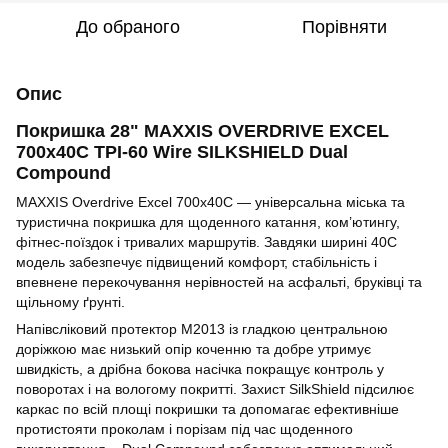
До обраного
Порівняти
Опис
Покришка 28" MAXXIS OVERDRIVE EXCEL
700x40C TPI-60 Wire SILKSHIELD Dual
Compound
MAXXIS Overdrive Excel 700x40C — універсальна міська та
туристична покришка для щоденного катання, ком’ютингу,
фітнес-поїздок і тривалих маршрутів. Завдяки ширині 40C
модель забезпечує підвищений комфорт, стабільність і
впевнене перекочування нерівностей на асфальті, бруківці та
щільному ґрунті.
Напівсліковий протектор M2013 із гладкою центральною
доріжкою має низький опір коченню та добре утримує
швидкість, а дрібна бокова насічка покращує контроль у
поворотах і на вологому покритті. Захист SilkShield підсилює
каркас по всій площі покришки та допомагає ефективніше
протистояти проколам і порізам під час щоденного