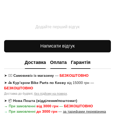
Додайте перший відгук
Написати відгук
Доставка
Оплата
Гарантія
➤ 🚶‍♂️
Самовивіз із магазину
—
БЕЗКОШТОВНО
➤ 🛵
Кур’єром Bike Parts по Києву
від 15000 грн —
БЕЗКОШТОВНО
Доставка до будівлі,
без підйому на поверх
.
➤ 📦
Нова Пошта (відділення/поштомат)
→ При замовленні
від 3000 грн
—
БЕЗКОШТОВНО
→
При замовленні
до 3000 грн
—
за тарифами перевізника