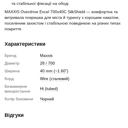
та стабільної фіксації на ободі.
MAXXIS Overdrive Excel 700x40C SilkShield — комфортна та
витривала покришка для міста й турингу з хорошим накатом,
посиленим захистом і стабільною поведінкою на різних типах
покриття.
Характеристики
Бренд
Maxxis
Діаметр
28 / 700
Ширина
40 mm (~1.60")
Корд
Wire (cталевий)
Безкамерне
Ні (tubed)
використання
Колір боковини
Чорний
Відгуки