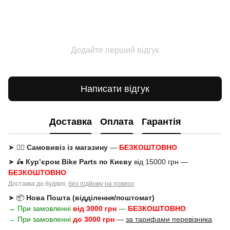
Додайте перший відгук
Написати відгук
Доставка
Оплата
Гарантія
➤ 🚶‍♂️
Самовивіз із магазину
—
БЕЗКОШТОВНО
➤ 🛵
Кур’єром Bike Parts по Києву
від 15000 грн —
БЕЗКОШТОВНО
Доставка до будівлі,
без підйому на поверх
.
➤ 📦
Нова Пошта (відділення/поштомат)
→ При замовленні
від 3000 грн
—
БЕЗКОШТОВНО
→
При замовленні
до 3000 грн
—
за тарифами перевізника