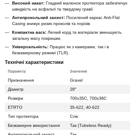
Високий накат:
Гладкий малюнок протектора забезпечує
швидкість на асфальті та твердому гравії.
Антипрокольний захист:
Посилений каркас Anti-Flat
Casing знижує ризик проколів та порізів.
Компактна вага:
Легкий корд та матеріали зменшують
загальну масу покришки
.
Універсальність:
Працює як з камерами, так і в
безкамерному режимі (TLR).
Технічні характеристики
Параметр
Значення
Призначення
Gravel
Діаметр
28″
Розміри
700x35C, 700x38C
ETRTO
35-622, 40-622
Тип протектора
Слік
Безкамерне використання
Так (Tubeless Ready)
Антипрокольний захист
Так