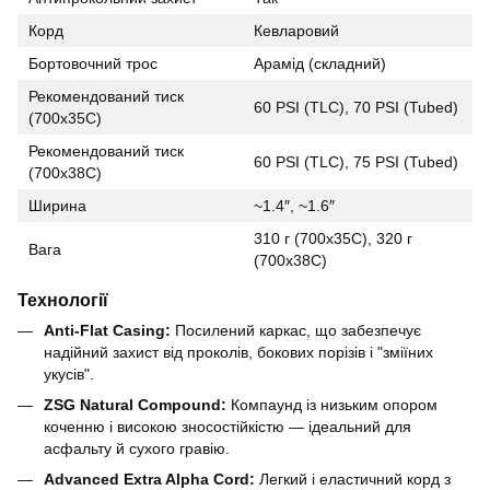
Корд
Кевларовий
Бортовочний трос
Арамід (складний)
Рекомендований тиск
60 PSI (TLC), 70 PSI (Tubed)
(700x35C)
Рекомендований тиск
60 PSI (TLC), 75 PSI (Tubed)
(700x38C)
Ширина
~1.4″, ~1.6″
310 г (700x35C), 320 г
Вага
(700x38C)
Технології
Anti-Flat Casing:
Посилений каркас
,
що забезпечує
надійний захист від проколів, бокових порізів і "зміїних
укусів".
ZSG Natural Compound:
Компаунд із низьким опором
коченню і високою зносостійкістю — ідеальний для
асфальту й сухого гравію.
Advanced Extra Alpha Cord:
Легкий і еластичний корд з