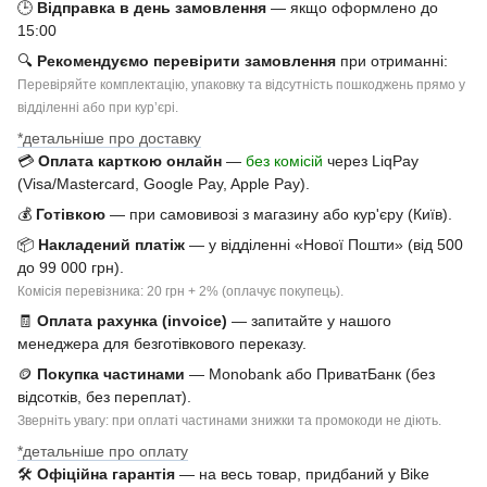
🕒
Відправка в день замовлення
— якщо оформлено до
15:00
🔍
Рекомендуємо перевірити замовлення
при отриманні:
Перевіряйте комплектацію, упаковку та відсутність пошкоджень прямо у
відділенні або при курʼєрі.
*детальніше про доставку
💳
Оплата карткою онлайн
—
без комісій
через LiqPay
(Visa/Mastercard, Google Pay, Apple Pay).
💰
Готівкою
— при самовивозі з магазину або кур'єру (Київ).
📦
Накладений платіж
— у відділенні «Нової Пошти» (від 500
до 99 000 грн).
Комісія перевізника: 20 грн + 2% (оплачує покупець).
🧾
Оплата рахунка (invoice)
— запитайте у нашого
менеджера для безготівкового переказу.
🪙
Покупка частинами
— Monobank або ПриватБанк (без
відсотків, без переплат).
Зверніть увагу: при оплаті частинами знижки та промокоди не діють.
*детальніше про оплату
🛠
Офіційна гарантія
— на весь товар, придбаний у Bike