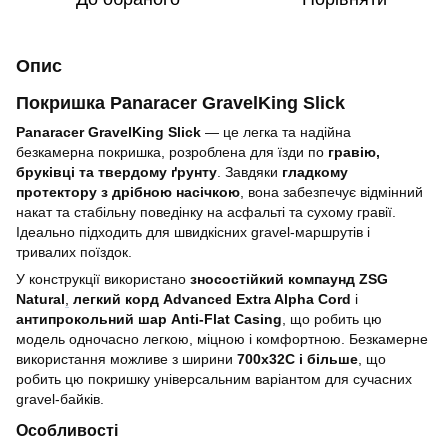
Опис
Покришка Panaracer GravelKing Slick
Panaracer GravelKing Slick
— це легка та надійна
безкамерна покришка, розроблена для їзди по
гравію,
бруківці та твердому ґрунту
. Завдяки
гладкому
протектору з дрібною насічкою
, вона забезпечує відмінний
накат та стабільну поведінку на асфальті та сухому гравії.
Ідеально підходить для швидкісних gravel-маршрутів і
тривалих поїздок.
У конструкції використано
зносостійкий компаунд ZSG
Natural
,
легкий корд Advanced Extra Alpha Cord
і
антипрокольний шар Anti-Flat Casing
, що робить цю
модель одночасно легкою, міцною і комфортною. Безкамерне
використання можливе з ширини
700x32C і більше
, що
робить цю покришку універсальним варіантом для сучасних
gravel-байків.
Особливості