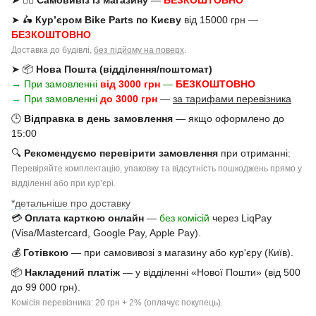
➤ 🚶‍♂️
Самовивіз із магазину
—
БЕЗКОШТОВНО
➤ 🛵
Кур’єром Bike Parts по Києву
від 15000 грн —
БЕЗКОШТОВНО
Доставка до будівлі,
без підйому на поверх
.
➤ 📦
Нова Пошта (відділення/поштомат)
→ При замовленні
від 3000 грн
—
БЕЗКОШТОВНО
→
При замовленні
до 3000 грн
—
за тарифами перевізника
🕒
Відправка в день замовлення
— якщо оформлено до
15:00
🔍
Рекомендуємо перевірити замовлення
при отриманні:
Перевіряйте комплектацію, упаковку та відсутність пошкоджень прямо у
відділенні або при курʼєрі.
*детальніше про доставку
💳
Оплата карткою онлайн
—
без комісій
через LiqPay
(Visa/Mastercard, Google Pay, Apple Pay).
💰
Готівкою
— при самовивозі з магазину або кур'єру (Київ).
📦
Накладений платіж
— у відділенні «Нової Пошти» (від 500
до 99 000 грн).
Комісія перевізника: 20 грн + 2% (оплачує покупець).