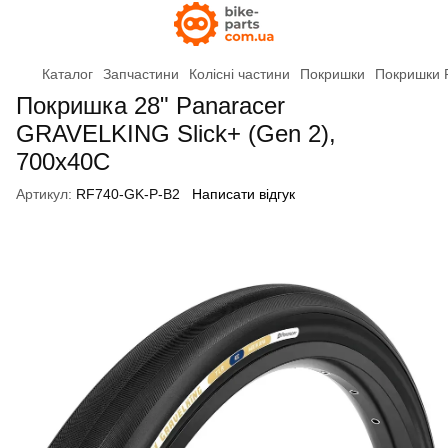
Каталог
Запчастини
Колісні частини
Покришки
Покришки 
Покришка 28" Panaracer
GRAVELKING Slick+ (Gen 2),
700x40C
Артикул:
RF740-GK-P-B2
Написати відгук