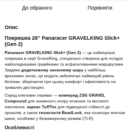
До обраного
Порівняти
Опис
Покришка 28" Panaracer GRAVELKING Slick+
(Gen 2)
Panaracer GRAVELKING Slick+ (Gen 2)
— це найміцніша
покришка в серії GravelKing, спеціально створена для поїздок
найскладнішими гравійними та асфальтованими маршрутами.
Завдяки
додатковому захисному шару
у найбільш
вразливих зонах, ця модель забезпечує найвищий рівень
безпеки, зберігаючи при цьому комфорт і ефективність на
тривалих дистанціях.
Серед ключових переваг —
компаунд ZSG GRAVEL
Compound
для зниженого опору коченню та високого
зчеплення,
каркас TuffTex
для підвищеної стійкості до
проколів, а також
технологія BeadLock
, яка полегшує монтаж
шини
,
особливо у безкамерному режимі (TLR).
Особливості