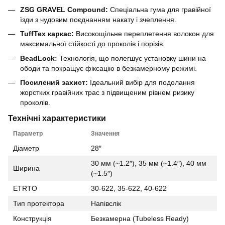
ZSG GRAVEL Compound:
Спеціальна гума для гравійної
їзди з чудовим поєднанням накату і зчеплення.
TuffTex каркас:
Високощільне переплетення волокон для
максимальної стійкості до проколів і порізів
.
BeadLock:
Технологія, що полегшує установку шини на
ободи та покращує фіксацію в безкамерному режимі.
Посилений захист:
Ідеальний вибір для подолання
жорстких гравійних трас з підвищеним рівнем ризику
проколів.
Технічні характеристики
Параметр
Значення
Діаметр
28″
30 мм (~1.2″), 35 мм (~1.4″), 40 мм
Ширина
(~1.5″)
ETRTO
30-622, 35-622, 40-622
Тип протектора
Напівслік
Конструкція
Безкамерна (Tubeless Ready)