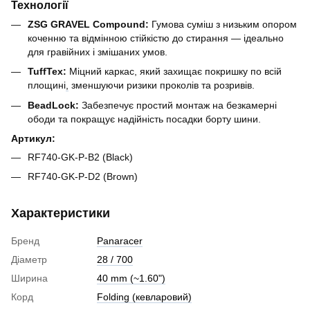
Технології
ZSG GRAVEL Compound:
Гумова суміш з низьким опором
коченню та відмінною стійкістю до стирання — ідеально
для гравійних і змішаних умов.
TuffTex:
Міцний каркас, який захищає покришку по всій
площині
,
зменшуючи ризики проколів та розривів.
BeadLock:
Забезпечує простий монтаж на безкамерні
ободи та покращує надійність посадки борту шини.
Артикул:
RF740-GK-P-B2 (Black)
RF740-GK-P-D2 (Brown)
Характеристики
Бренд
Panaracer
Діаметр
28 / 700
Ширина
40 mm (~1.60")
Корд
Folding (кевларовий)