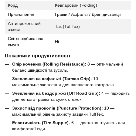
Корд
Кевларовий (Folding)
Призначення
Гравій / Асфальт / Довгі дистанції
Антипрокольний
Так (TuffTex)
захист
Світловідбиваюча
Ні
смуга
Показники продуктивності
Опір коченню (Rolling Resistance):
8 — оптимальний
баланс швидкості та зусиль
.
Зчеплення на асфальті (Tarmac Grip):
10 —
максимальне зчеплення для впевненого контролю.
Зчеплення на бездоріжжі (Off Road Grip):
4 — підходить
для легкого гравію та сухих стежок.
Захист від проколів (Puncture Protection):
10 —
максимальний рівень захисту завдяки TuffTex.
Еластичність (Tire Supple):
6 — достатня гнучкість для
комфортної їзди.