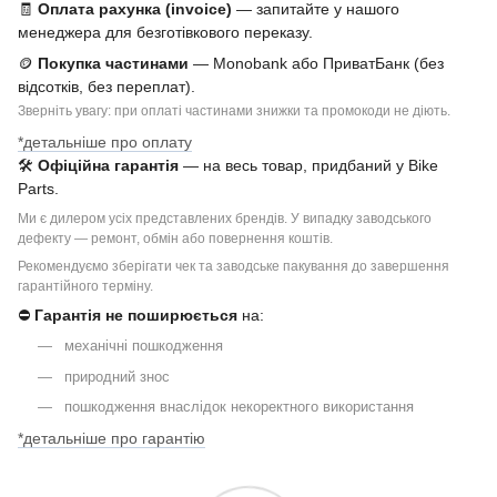
🧾
Оплата рахунка (invoice)
— запитайте у нашого
менеджера для безготівкового переказу.
🪙
Покупка частинами
— Monobank або ПриватБанк (без
відсотків, без переплат).
Зверніть увагу: при оплаті частинами знижки та промокоди не діють.
*детальніше про оплату
🛠
Офіційна гарантія
— на весь товар, придбаний у Bike
Parts.
Ми є дилером усіх представлених брендів. У випадку заводського
дефекту — ремонт, обмін або повернення коштів.
Рекомендуємо зберігати чек та заводське пакування до завершення
гарантійного терміну.
⛔
Гарантія не поширюється
на:
механічні пошкодження
природний знос
пошкодження внаслідок некоректного використання
*детальніше про гарантію