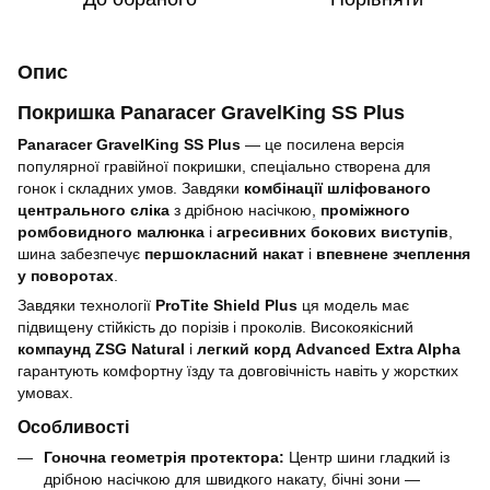
Опис
Покришка Panaracer GravelKing SS Plus
Panaracer GravelKing SS Plus
— це посилена версія
популярної гравійної покришки, спеціально створена для
гонок і складних умов. Завдяки
комбінації шліфованого
центрального сліка
з дрібною насічкою
,
проміжного
ромбовидного малюнка
і
агресивних бокових виступів
,
шина забезпечує
першокласний накат
і
впевнене зчеплення
у поворотах
.
Завдяки технології
ProTite Shield Plus
ця модель має
підвищену стійкість до порізів і проколів. Високоякісний
компаунд ZSG Natural
і
легкий корд Advanced Extra Alpha
гарантують комфортну їзду та довговічність навіть у жорстких
умовах.
Особливості
Гоночна геометрія протектора:
Центр шини гладкий із
дрібною насічкою для швидкого накату, бічні зони —