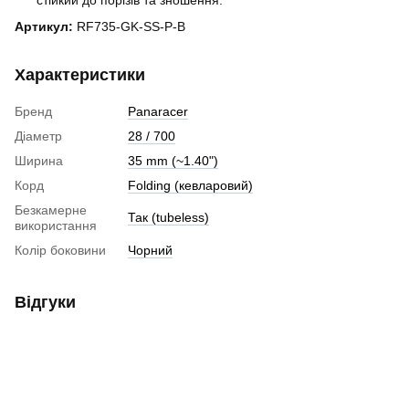
стійкий до порізів та зношення.
Артикул:
RF735-GK-SS-P-B
Характеристики
Бренд
Panaracer
Діаметр
28 / 700
Ширина
35 mm (~1.40")
Корд
Folding (кевларовий)
Безкамерне
Так (tubeless)
використання
Колір боковини
Чорний
Відгуки