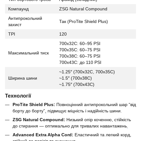
Компаунд
ZSG Natural Compound
Антипрокольний
Так (ProTite Shield Plus)
захист
TPI
120
700x32C: 60–95 PSI
700x35C: 60–75 PSI
Максимальний тиск
700x38C: 60–75 PSI
700x43C: до 110 PSI
~1.25″ (700x32C, 700x35C)
Ширина шини
~1.5″ (700x38C)
~1.75″ (700x43C)
Технології
ProTite Shield Plus:
Повноцінний антипрокольний шар “від
борту до борту”
,
підвищує міцність і надійність шини.
ZSG Natural Compound:
Низький опір коченню, стійкість
до стирання — оптимально для тривалих навантажень
.
Advanced Extra Alpha Cord:
Еластичний та легкий корд,