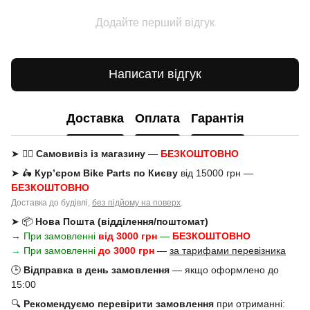
Додайте перший відгук
Написати відгук
Доставка
Оплата
Гарантія
➤ 🚶‍♂️
Самовивіз із магазину
—
БЕЗКОШТОВНО
➤ 🛵
Кур’єром Bike Parts по Києву
від 15000 грн —
БЕЗКОШТОВНО
Доставка до будівлі,
без підйому на поверх
.
➤ 📦
Нова Пошта (відділення/поштомат)
→ При замовленні
від 3000 грн
—
БЕЗКОШТОВНО
→
При замовленні
до 3000 грн
—
за тарифами перевізника
🕒
Відправка в день замовлення
— якщо оформлено до
15:00
🔍
Рекомендуємо перевірити замовлення
при отриманні: