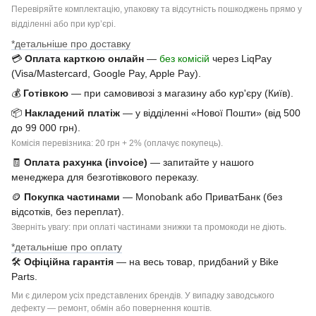
Перевіряйте комплектацію, упаковку та відсутність пошкоджень прямо у
відділенні або при курʼєрі.
*детальніше про доставку
💳
Оплата карткою онлайн
—
без комісій
через LiqPay
(Visa/Mastercard, Google Pay, Apple Pay).
💰
Готівкою
— при самовивозі з магазину або кур'єру (Київ).
📦
Накладений платіж
— у відділенні «Нової Пошти» (від 500
до 99 000 грн).
Комісія перевізника: 20 грн + 2% (оплачує покупець).
🧾
Оплата рахунка (invoice)
— запитайте у нашого
менеджера для безготівкового переказу.
🪙
Покупка частинами
— Monobank або ПриватБанк (без
відсотків, без переплат).
Зверніть увагу: при оплаті частинами знижки та промокоди не діють.
*детальніше про оплату
🛠
Офіційна гарантія
— на весь товар, придбаний у Bike
Parts.
Ми є дилером усіх представлених брендів. У випадку заводського
дефекту — ремонт, обмін або повернення коштів.