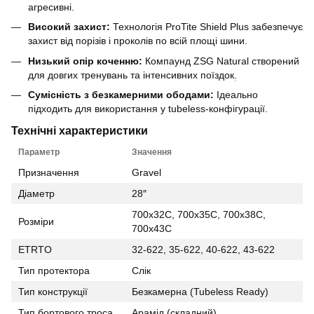
агресивні.
Високий захист:
Технологія ProTite Shield Plus забезпечує
захист від порізів і проколів по всій площі шини.
Низький опір коченню:
Компаунд ZSG Natural створений
для довгих тренувань та інтенсивних поїздок
.
Сумісність з безкамерними ободами:
Ідеально
підходить для використання у tubeless-конфігурації.
Технічні характеристики
Параметр
Значення
Призначення
Gravel
Діаметр
28″
700x32C, 700x35C, 700x38C,
Розміри
700x43C
ETRTO
32-622, 35-622, 40-622, 43-622
Тип протектора
Слік
Тип конструкції
Безкамерна (Tubeless Ready)
Тип бортового троса
Арамід (складний)