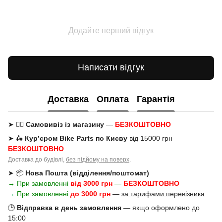
Додайте перший відгук
Написати відгук
Доставка
Оплата
Гарантія
➤ 🚶‍♂️
Самовивіз із магазину
—
БЕЗКОШТОВНО
➤ 🛵
Кур’єром Bike Parts по Києву
від 15000 грн —
БЕЗКОШТОВНО
Доставка до будівлі,
без підйому на поверх
.
➤ 📦
Нова Пошта (відділення/поштомат)
→ При замовленні
від 3000 грн
—
БЕЗКОШТОВНО
→
При замовленні
до 3000 грн
—
за тарифами перевізника
🕒
Відправка в день замовлення
— якщо оформлено до
15:00