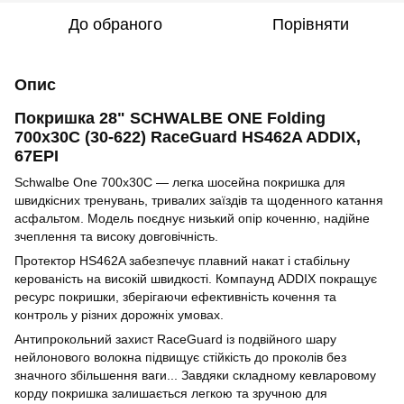
До обраного
Порівняти
Опис
Покришка 28" SCHWALBE ONE Folding
700x30C (30-622) RaceGuard HS462A ADDIX,
67EPI
Schwalbe One 700x30C — легка шосейна покришка для
швидкісних тренувань, тривалих заїздів та щоденного катання
асфальтом. Модель поєднує низький опір коченню, надійне
зчеплення та високу довговічність.
Протектор HS462A забезпечує плавний накат і стабільну
керованість на високій швидкості. Компаунд ADDIX покращує
ресурс покришки, зберігаючи ефективність кочення та
контроль у різних дорожніх умовах.
Антипрокольний захист RaceGuard із подвійного шару
нейлонового волокна підвищує стійкість до проколів без
значного збільшення ваги... Завдяки складному кевларовому
корду покришка залишається легкою та зручною для