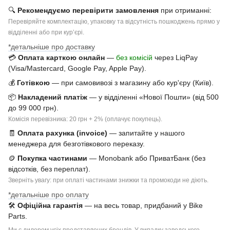
🔍
Рекомендуємо перевірити замовлення
при отриманні:
Перевіряйте комплектацію, упаковку та відсутність пошкоджень прямо у
відділенні або при курʼєрі.
*детальніше про доставку
💳
Оплата карткою онлайн
—
без комісій
через LiqPay
(Visa/Mastercard, Google Pay, Apple Pay).
💰
Готівкою
— при самовивозі з магазину або кур'єру (Київ).
📦
Накладений платіж
— у відділенні «Нової Пошти» (від 500
до 99 000 грн).
Комісія перевізника: 20 грн + 2% (оплачує покупець).
🧾
Оплата рахунка (invoice)
— запитайте у нашого
менеджера для безготівкового переказу.
🪙
Покупка частинами
— Monobank або ПриватБанк (без
відсотків, без переплат).
Зверніть увагу: при оплаті частинами знижки та промокоди не діють.
*детальніше про оплату
🛠
Офіційна гарантія
— на весь товар, придбаний у Bike
Parts.
Ми є дилером усіх представлених брендів. У випадку заводського