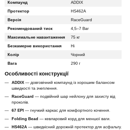
Компаунд
ADDIX
Протектор
HS462A
Версія
RaceGuard
Рекомендований тиск
4,5–7 Bar
Максимальне навантаження
75 кг
Безкамерне використання
Ні
Колір
Чорний
Вага
290 г
Особливості конструкції
ADDIX
— довговічний компаунд із хорошим балансом
швидкості та зчеплення.
RaceGuard
— подвійний шар нейлону для захисту від
проколів.
67 EPI
— гнучкий каркас для комфортного кочення.
Folding Bead
— кевларовий корд для меншої ваги.
HS462A
— швидкісний дорожній протектор для асфальту.