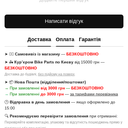
Написати відгук
Доставка
Оплата
Гарантія
➤ 🚶‍♂️
Самовивіз із магазину
—
БЕЗКОШТОВНО
➤ 🛵
Кур’єром Bike Parts по Києву
від 15000 грн —
БЕЗКОШТОВНО
Доставка до будівлі,
без підйому на поверх
.
➤ 📦
Нова Пошта (відділення/поштомат)
→ При замовленні
від 3000 грн
—
БЕЗКОШТОВНО
→
При замовленні
до 3000 грн
—
за тарифами перевізника
🕒
Відправка в день замовлення
— якщо оформлено до
15:00
🔍
Рекомендуємо перевірити замовлення
при отриманні:
Перевіряйте комплектацію, упаковку та відсутність пошкоджень прямо у