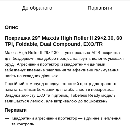
До обраного
Порівняти
Опис
Покришка 29" Maxxis High Roller II 29×2.30, 60
TPI, Foldable, Dual Compound, EXO/TR
Maxxis High Roller II 29×2.30 — універсальна MTB-покришка
для бездоріжжя, яка добре працює на ґрунті, вологих умовах і
бруді. Агресивний протектор із квадратними шипами
забезпечує впевнене зчеплення та ефективне гальмування
навіть на складних ділянках.
Подвійний компаунд поєднує жорсткий центр для кращого
наката та м’якші боковини для стабільності в поворотах...
Завдяки захисту EXO та підтримці Tubeless Ready модель
залишається легкою, але витривалою до пошкоджень.
Переваги
Квадратний агресивний протектор — відмінне зчеплення
та контроль.