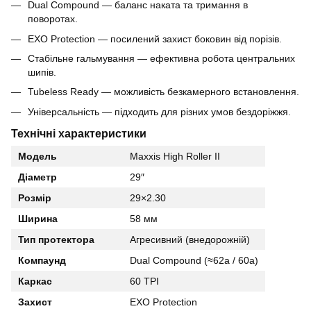
Dual Compound — баланс наката та тримання в
поворотах.
EXO Protection — посилений захист боковин від порізів.
Стабільне гальмування — ефективна робота центральних
шипів.
Tubeless Ready — можливість безкамерного встановлення.
Універсальність — підходить для різних умов бездоріжжя.
Технічні характеристики
Модель
Maxxis High Roller II
Діаметр
29″
Розмір
29×2.30
Ширина
58 мм
Тип протектора
Агресивний (внедорожній)
Компаунд
Dual Compound (≈62a / 60a)
Каркас
60 TPI
Захист
EXO Protection