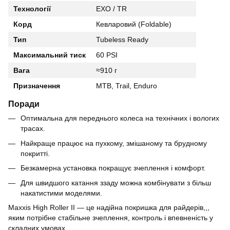
Технології
EXO / TR
Корд
Кевларовий (Foldable)
Тип
Tubeless Ready
Максимальний тиск
60 PSI
Вага
≈910 г
Призначення
MTB, Trail, Enduro
Поради
Оптимальна для переднього колеса на технічних і вологих
трасах.
Найкраще працює на пухкому, змішаному та брудному
покритті.
Безкамерна установка покращує зчеплення і комфорт.
Для швидшого катання ззаду можна комбінувати з більш
накатистими моделями.
Maxxis High Roller II — це надійна покришка для райдерів,,,
яким потрібне стабільне зчеплення, контроль і впевненість у
складних умовах.