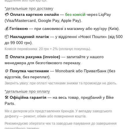
відділенні або при курʼєрі.
*детальніше про доставку
💳
Оплата карткою онлайн
—
без комісій
через LiqPay
(Visa/Mastercard, Google Pay, Apple Pay).
💰
Готівкою
— при самовивозі з магазину або кур'єру (Київ).
📦
Накладений платіж
— у відділенні «Нової Пошти» (від 500
до 99 000 грн).
Комісія перевізника: 20 грн + 2% (оплачує покупець).
🧾
Оплата рахунка (invoice)
— запитайте у нашого
менеджера для безготівкового переказу.
🪙
Покупка частинами
— Monobank або ПриватБанк (без
відсотків, без переплат).
Зверніть увагу: при оплаті частинами знижки та промокоди не діють.
*детальніше про оплату
🛠
Офіційна гарантія
— на весь товар, придбаний у Bike
Parts.
Ми є дилером усіх представлених брендів. У випадку заводського
дефекту — ремонт, обмін або повернення коштів.
Рекомендуємо зберігати чек та заводське пакування до завершення
гарантійного терміну.