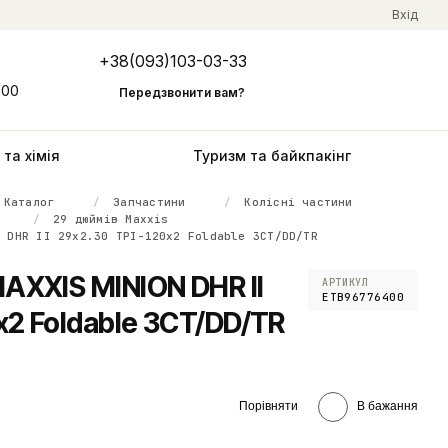
Вхід
+38(093)103-03-33
Мій кошик
:00
Передзвонити вам?
та хімія
Туризм та байкпакінг
Каталог
Запчастини
Колісні частини
29 дюймів Maxxis
N DHR II 29x2.30 TPI-120x2 Foldable 3CT/DD/TR
AXXIS MINION DHR II
АРТИКУЛ
ETB96776400
x2 Foldable 3CT/DD/TR
Порівняти
В бажання