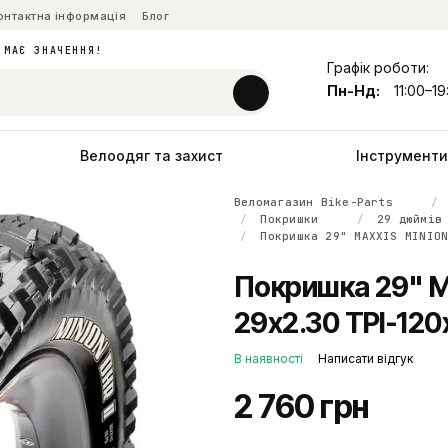
онтактна інформація
Блог
 МАЄ ЗНАЧЕННЯ!
Графік роботи:
Пн-Нд:
11:00–19
Велоодяг та захист
Інструменти 
Веломагазин Bike-Parts
Покришки
29 дюймів
Покришка 29" MAXXIS MINIO
Покришка 29" M
29x2.30 TPI-120
В наявності
Написати відгук
2 760 грн