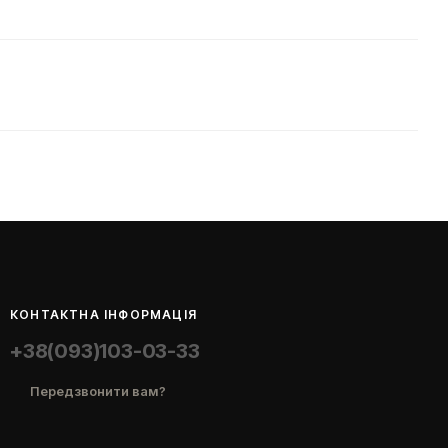
КОНТАКТНА ІНФОРМАЦІЯ
+38(093)103-03-33
Передзвонити вам?