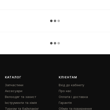
КАТАЛОГ
КЛІЄНТАМ
Запчастини
Вхід до кабінету
Аксесуари
Про нас
Велоодяг та захист
Оплата і доставка
Інструменти та хімія
Гарантія
Туризм та байкпакінг
Обмін та повернення