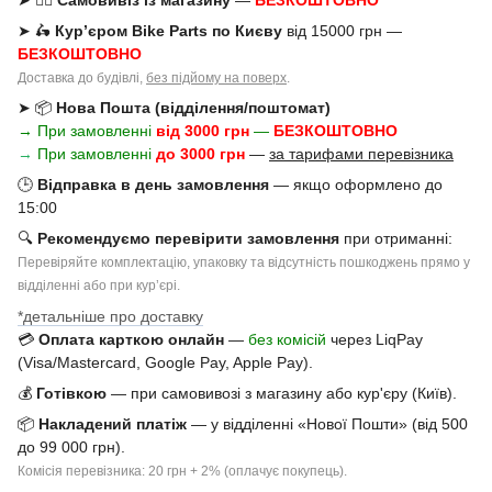
➤ 🚶‍♂️
Самовивіз із магазину
—
БЕЗКОШТОВНО
➤ 🛵
Кур’єром Bike Parts по Києву
від 15000 грн —
БЕЗКОШТОВНО
Доставка до будівлі,
без підйому на поверх
.
➤ 📦
Нова Пошта (відділення/поштомат)
→ При замовленні
від 3000 грн
—
БЕЗКОШТОВНО
→
При замовленні
до 3000 грн
—
за тарифами перевізника
🕒
Відправка в день замовлення
— якщо оформлено до
15:00
🔍
Рекомендуємо перевірити замовлення
при отриманні:
Перевіряйте комплектацію, упаковку та відсутність пошкоджень прямо у
відділенні або при курʼєрі.
*детальніше про доставку
💳
Оплата карткою онлайн
—
без комісій
через LiqPay
(Visa/Mastercard, Google Pay, Apple Pay).
💰
Готівкою
— при самовивозі з магазину або кур'єру (Київ).
📦
Накладений платіж
— у відділенні «Нової Пошти» (від 500
до 99 000 грн).
Комісія перевізника: 20 грн + 2% (оплачує покупець).