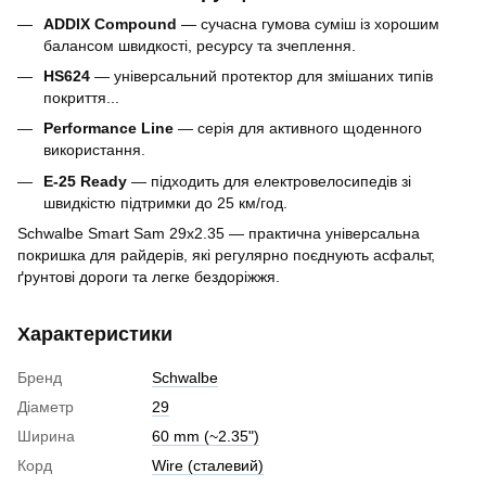
ADDIX Compound
— сучасна гумова суміш із хорошим
балансом швидкості, ресурсу та зчеплення.
HS624
— універсальний протектор для змішаних типів
покриття...
Performance Line
— серія для активного щоденного
використання.
E-25 Ready
— підходить для електровелосипедів зі
швидкістю підтримки до 25 км/год.
Schwalbe Smart Sam 29x2.35 — практична універсальна
покришка для райдерів, які регулярно поєднують асфальт,
ґрунтові дороги та легке бездоріжжя.
Характеристики
Бренд
Schwalbe
Діаметр
29
Ширина
60 mm (~2.35")
Корд
Wire (cталевий)