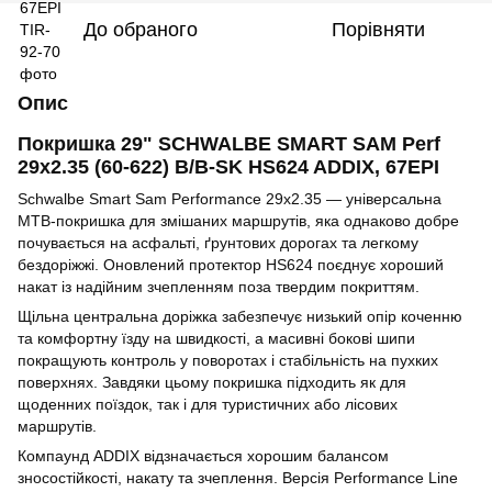
До обраного
Порівняти
Опис
Покришка 29" SCHWALBE SMART SAM Perf
29x2.35 (60-622) B/B-SK HS624 ADDIX, 67EPI
Schwalbe Smart Sam Performance 29x2.35 — універсальна
MTB-покришка для змішаних маршрутів, яка однаково добре
почувається на асфальті, ґрунтових дорогах та легкому
бездоріжжі. Оновлений протектор HS624 поєднує хороший
накат із надійним зчепленням поза твердим покриттям.
Щільна центральна доріжка забезпечує низький опір коченню
та комфортну їзду на швидкості, а масивні бокові шипи
покращують контроль у поворотах і стабільність на пухких
поверхнях. Завдяки цьому покришка підходить як для
щоденних поїздок, так і для туристичних або лісових
маршрутів.
Компаунд ADDIX відзначається хорошим балансом
зносостійкості, накату та зчеплення. Версія Performance Line