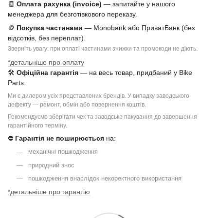
🧾
Оплата рахунка (invoice)
— запитайте у нашого
менеджера для безготівкового переказу.
🪙
Покупка частинами
— Monobank або ПриватБанк (без
відсотків, без переплат).
Зверніть увагу: при оплаті частинами знижки та промокоди не діють.
*детальніше про оплату
🛠
Офіційна гарантія
— на весь товар, придбаний у Bike
Parts.
Ми є дилером усіх представлених брендів. У випадку заводського
дефекту — ремонт, обмін або повернення коштів.
Рекомендуємо зберігати чек та заводське пакування до завершення
гарантійного терміну.
⛔
Гарантія не поширюється
на:
механічні пошкодження
природний знос
пошкодження внаслідок некоректного використання
*детальніше про гарантію