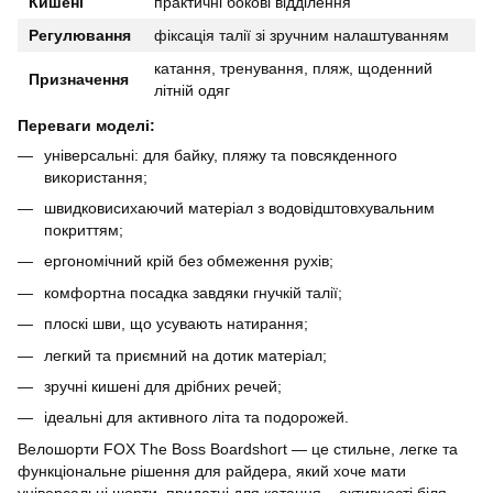
Кишені
практичні бокові відділення
Регулювання
фіксація талії зі зручним налаштуванням
катання, тренування, пляж, щоденний
Призначення
літній одяг
Переваги моделі:
універсальні: для байку, пляжу та повсякденного
використання;
швидковисихаючий матеріал з водовідштовхувальним
покриттям;
ергономічний крій без обмеження рухів;
комфортна посадка завдяки гнучкій талії;
плоскі шви, що усувають натирання;
легкий та приємний на дотик матеріал;
зручні кишені для дрібних речей;
ідеальні для активного літа та подорожей.
Велошорти FOX The Boss Boardshort — це стильне, легке та
функціональне рішення для райдера, який хоче мати
універсальні шорти, придатні для катання,,, активності біля