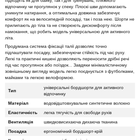
підходять як для байку, так і для тренувань, пляжного
відпочинку чи прогулянок у спеку. Плоскі шви допомагають
уникнути натирання, а оптимальна довжина забезпечує
комфорт як на велосипедній посадці, так і поза нею. Шорти не
прилипають до тіла та не створюють дискомфорту після
намокання, що робить модель універсальною для активного
літа.
Продумана система фіксації талії дозволяє точно
підлаштувати посадку, забезпечуючи стійкість під час руху.
Легкі та практичні кишені дозволяють переносити дрібні речі
під час прогулянок або поїздок... Завдяки мінімалістичному
зовнішньому вигляду модель легко поєднується з футболками,
майками та легкою велоформою.
універсальні бордшорти для активного
Тип
відпочинку
Матеріал
водовідштовхувальне синтетичне волокно
Еластичність
легка тягучість для свободи рухів
Вентиляція
швидковисихаюча дихаюча тканина
Посадка
ергономічний бордшорт-крій