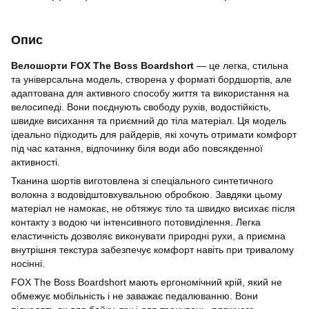
Опис
Велошорти FOX The Boss Boardshort
— це легка, стильна
та універсальна модель, створена у форматі бордшортів, але
адаптована для активного способу життя та використання на
велосипеді. Вони поєднують свободу рухів, водостійкість,
швидке висихання та приємний до тіла матеріал. Ця модель
ідеально підходить для райдерів, які хочуть отримати комфорт
під час катання, відпочинку біля води або повсякденної
активності.
Тканина шортів виготовлена зі спеціального синтетичного
волокна з водовідштовхувальною обробкою. Завдяки цьому
матеріал не намокає, не обтяжує тіло та швидко висихає після
контакту з водою чи інтенсивного потовиділення. Легка
еластичність дозволяє виконувати природні рухи, а приємна
внутрішня текстура забезпечує комфорт навіть при тривалому
носінні.
FOX The Boss Boardshort мають ергономічний крій, який не
обмежує мобільність і не заважає педалюванню. Вони