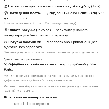
💰
Готівкою
— при самовивозі з магазину або кур'єру (Київ).
📦
Накладений платіж
— у відділенні «Нової Пошти» (від 500
до 99 000 грн).
Комісія перевізника: 20 грн + 2% (оплачує покупець).
🧾
Оплата рахунка (invoice)
— запитайте у нашого
менеджера для безготівкового переказу.
🪙
Покупка частинами
— Monobank або ПриватБанк (без
відсотків, без переплат).
Зверніть увагу: при оплаті частинами знижки та промокоди не діють.
*детальніше про оплату
🛠
Офіційна гарантія
— на весь товар, придбаний у Bike
Parts.
Ми є дилером усіх представлених брендів. У випадку заводського
дефекту — ремонт, обмін або повернення коштів.
Рекомендуємо зберігати чек та заводське пакування до завершення
гарантійного терміну.
⛔
Гарантія не поширюється
на:
механічні пошкодження