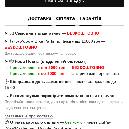
Написати відгук
Доставка
Оплата
Гарантія
➤ 🚶‍♂️
Самовивіз із магазину
—
БЕЗКОШТОВНО
➤ 🛵
Кур’єром Bike Parts по Києву
від 15000 грн —
БЕЗКОШТОВНО
Доставка до будівлі,
без підйому на поверх
.
➤ 📦
Нова Пошта (відділення/поштомат)
→ При замовленні
від 3000 грн
—
БЕЗКОШТОВНО
→
При замовленні
до 3000 грн
—
за тарифами перевізника
🕒
Відправка в день замовлення
— якщо оформлено до
15:00
🔍
Рекомендуємо перевірити замовлення
при отриманні:
Перевіряйте комплектацію, упаковку та відсутність пошкоджень прямо у
відділенні або при курʼєрі.
*детальніше про доставку
💳
Оплата карткою онлайн
—
без комісій
через LiqPay
(Visa/Mastercard, Google Pay, Apple Pay).