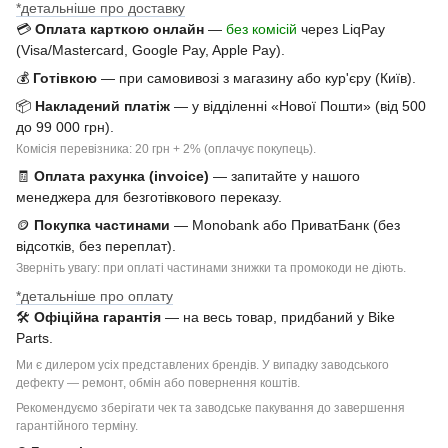
*детальніше про доставку
💳
Оплата карткою онлайн
—
без комісій
через LiqPay
(Visa/Mastercard, Google Pay, Apple Pay).
💰
Готівкою
— при самовивозі з магазину або кур'єру (Київ).
📦
Накладений платіж
— у відділенні «Нової Пошти» (від 500
до 99 000 грн).
Комісія перевізника: 20 грн + 2% (оплачує покупець).
🧾
Оплата рахунка (invoice)
— запитайте у нашого
менеджера для безготівкового переказу.
🪙
Покупка частинами
— Monobank або ПриватБанк (без
відсотків, без переплат).
Зверніть увагу: при оплаті частинами знижки та промокоди не діють.
*детальніше про оплату
🛠
Офіційна гарантія
— на весь товар, придбаний у Bike
Parts.
Ми є дилером усіх представлених брендів. У випадку заводського
дефекту — ремонт, обмін або повернення коштів.
Рекомендуємо зберігати чек та заводське пакування до завершення
гарантійного терміну.