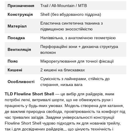
Призначення
Trail / All-Mountain / MTB
Конструкція
Shell (без вбудованого піддона)
Еластична синтетична тканина з
Матеріал
підвищеною зносостійкістю
Посадка
Напіввільна, з анатомічною геометрією
Перфораційні зони + дихаюча структура
Вентиляція
волокон
Пояс
Мікрорегулювання для точної фіксації
Кишені
2 кишені на блискавках
Сумісність з лайнерами, стійкість до
Особливості
стирання, низька вага
TLD Flowline Short Shell
— це вибір для райдерів, яким
потрібні легкі, витривалі шорти, що не обмежують рухи і
працюють у будь-яких умовах. Модель створена для катання,
де важливі природна свобода, провітрюваність та комфорт під
час тривалих заїздів. Завдяки універсальності конструкції
Flowline Short Shell чудово підходять як для новачків трейлу,
так і для досвідчених райдерів,,, що цінують технічність і