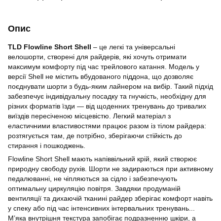
Опис
TLD Flowline Short Shell
– це легкі та універсальні
велошорти, створені для райдерів, які хочуть отримати
максимум комфорту під час трейлового катання. Модель у
версії Shell не містить вбудованого піддона, що дозволяє
поєднувати шорти з будь-яким лайнером на вибір. Такий підхід
забезпечує індивідуальну посадку та гнучкість, необхідну для
різних форматів їзди — від щоденних тренувань до тривалих
виїздів пересіченою місцевістю. Легкий матеріал з
еластичними властивостями працює разом із тілом райдера:
розтягується там, де потрібно, зберігаючи стійкість до
стирання і пошкоджень.
Flowline Short Shell мають напіввільний крій, який створює
природну свободу рухів. Шорти не задираються при активному
педалюванні, не чіпляються за сідло і забезпечують
оптимальну циркуляцію повітря. Завдяки продуманій
вентиляції та дихаючій тканині райдер зберігає комфорт навіть
у спеку або під час інтенсивних інтервальних тренувань...
М’яка внутрішня текстура запобігає подразненню шкіри, а