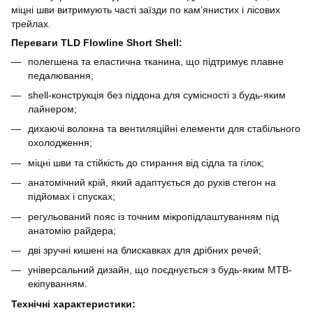
міцні шви витримують часті заїзди по кам’янистих і лісових
трейлах.
Переваги TLD Flowline Short Shell:
полегшена та еластична тканина, що підтримує плавне
педалювання;
shell-конструкція без піддона для сумісності з будь-яким
лайнером;
дихаючі волокна та вентиляційні елементи для стабільного
охолодження;
міцні шви та стійкість до стирання від сідла та гілок;
анатомічний крій, який адаптується до рухів стегон на
підйомах і спусках;
регульований пояс із точним мікропідлаштуванням під
анатомію райдера;
дві зручні кишені на блискавках для дрібних речей;
універсальний дизайн, що поєднується з будь-яким MTB-
екіпуванням.
Технічні характеристики: