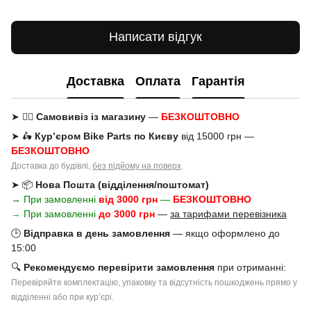
Написати відгук
Доставка
Оплата
Гарантія
➤ 🚶‍♂️
Самовивіз із магазину
—
БЕЗКОШТОВНО
➤ 🛵
Кур’єром Bike Parts по Києву
від 15000 грн —
БЕЗКОШТОВНО
Доставка до будівлі,
без підйому на поверх
.
➤ 📦
Нова Пошта (відділення/поштомат)
→ При замовленні
від 3000 грн
—
БЕЗКОШТОВНО
→
При замовленні
до 3000 грн
—
за тарифами перевізника
🕒
Відправка в день замовлення
— якщо оформлено до
15:00
🔍
Рекомендуємо перевірити замовлення
при отриманні:
Перевіряйте комплектацію, упаковку та відсутність пошкоджень прямо у
відділенні або при курʼєрі.