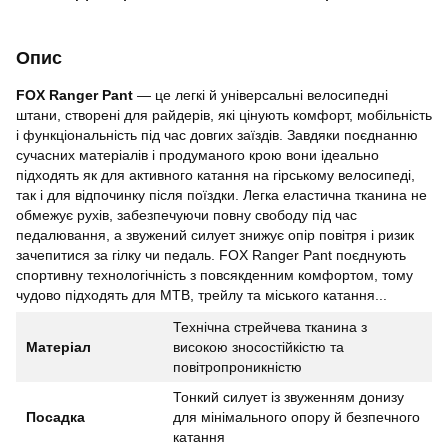
Опис
FOX Ranger Pant
— це легкі й універсальні велосипедні
штани, створені для райдерів, які цінують комфорт, мобільність
і функціональність під час довгих заїздів. Завдяки поєднанню
сучасних матеріалів і продуманого крою вони ідеально
підходять як для активного катання на гірському велосипеді,
так і для відпочинку після поїздки. Легка еластична тканина не
обмежує рухів, забезпечуючи повну свободу під час
педалювання, а звужений силует знижує опір повітря і ризик
зачепитися за гілку чи педаль. FOX Ranger Pant поєднують
спортивну технологічність з повсякденним комфортом, тому
чудово підходять для MTB, трейлу та міського катання...
Технічна стрейчева тканина з
Матеріал
високою зносостійкістю та
повітропроникністю
Тонкий силует із звуженням донизу
Посадка
для мінімального опору й безпечного
катання