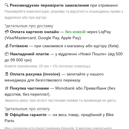
🔍
Рекомендуємо перевірити замовлення
при отриманні:
Перевіряйте комплектацію, упаковку та відсутність пошкоджень прямо у
відділенні або при курʼєрі.
*детальніше про доставку
💳
Оплата карткою онлайн
—
без комісій
через LiqPay
(Visa/Mastercard, Google Pay, Apple Pay).
💰
Готівкою
— при самовивозі з магазину або кур'єру (Київ).
📦
Накладений платіж
— у відділенні «Нової Пошти» (від 500
до 99 000 грн).
Комісія перевізника: 20 грн + 2% (оплачує покупець).
🧾
Оплата рахунка (invoice)
— запитайте у нашого
менеджера для безготівкового переказу.
🪙
Покупка частинами
— Monobank або ПриватБанк (без
відсотків, без переплат).
Зверніть увагу: при оплаті частинами знижки та промокоди не діють.
*детальніше про оплату
🛠
Офіційна гарантія
— на весь товар, придбаний у Bike
Parts.
Ми є дилером усіх представлених брендів. У випадку заводського