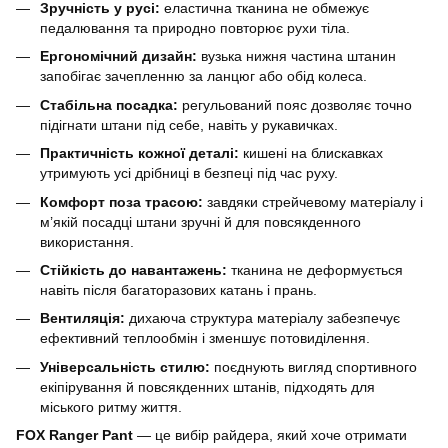
Зручність у русі:
еластична тканина не обмежує
педалювання та природно повторює рухи тіла.
Ергономічний дизайн:
вузька нижня частина штанин
запобігає зачепленню за ланцюг або обід колеса.
Стабільна посадка:
регульований пояс дозволяє точно
підігнати штани під себе, навіть у рукавичках.
Практичність кожної деталі:
кишені на блискавках
утримують усі дрібниці в безпеці під час руху.
Комфорт поза трасою:
завдяки стрейчевому матеріалу і
м’якій посадці штани зручні й для повсякденного
використання.
Стійкість до навантажень:
тканина не деформується
навіть після багаторазових катань і прань.
Вентиляція:
дихаюча структура матеріалу забезпечує
ефективний теплообмін і зменшує потовиділення.
Універсальність стилю:
поєднують вигляд спортивного
екіпірування й повсякденних штанів, підходять для
міського ритму життя.
FOX Ranger Pant
— це вибір райдера, який хоче отримати