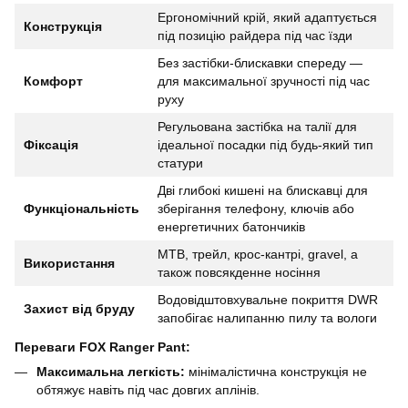
Ергономічний крій, який адаптується
Конструкція
під позицію райдера під час їзди
Без застібки-блискавки спереду —
Комфорт
для максимальної зручності під час
руху
Регульована застібка на талії для
Фіксація
ідеальної посадки під будь-який тип
статури
Дві глибокі кишені на блискавці для
Функціональність
зберігання телефону, ключів або
енергетичних батончиків
MTB, трейл, крос-кантрі, gravel, а
Використання
також повсякденне носіння
Водовідштовхувальне покриття DWR
Захист від бруду
запобігає налипанню пилу та вологи
Переваги FOX Ranger Pant:
Максимальна легкість:
мінімалістична конструкція не
обтяжує навіть під час довгих аплінів.