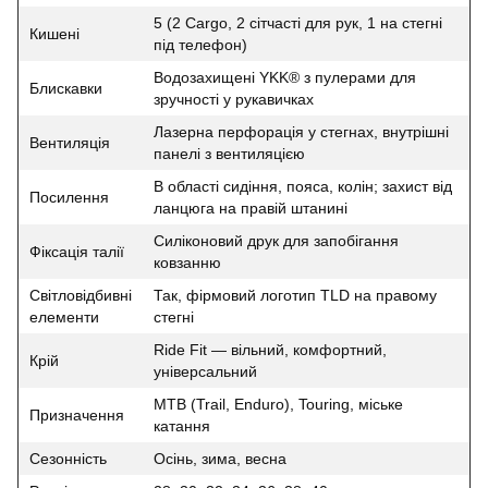
5 (2 Cargo, 2 сітчасті для рук, 1 на стегні
Кишені
під телефон)
Водозахищені YKK® з пулерами для
Блискавки
зручності у рукавичках
Лазерна перфорація у стегнах, внутрішні
Вентиляція
панелі з вентиляцією
В області сидіння, пояса, колін; захист від
Посилення
ланцюга на правій штанині
Силіконовий друк для запобігання
Фіксація талії
ковзанню
Світловідбивні
Так, фірмовий логотип TLD на правому
елементи
стегні
Ride Fit — вільний, комфортний,
Крій
універсальний
MTB (Trail, Enduro), Touring, міське
Призначення
катання
Сезонність
Осінь, зима, весна