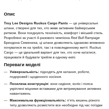
Опис
Troy Lee Designs Ruckus Cargo Pants
— це універсальні
штани, створені для тих, хто живе активним байкерським
ритмом. Вони поєднують технічність, комфорт і міський стиль.
Розроблені за участі 4-разового чемпіона
Red Bull Rampage
Брендона Семенюка, ці штани дозволяють однаково впевнено
почуватися як на трейлі, так і в повсякденному житті. Ruckus
Cargo — це ідеальний варіант для тих, хто хоче кататися,
працювати й будувати трейли в одному екіпі.
Переваги моделі
Універсальність:
підходять для катання, роботи,
подорожей і щоденного носіння.
Посилена конструкція:
зони сидіння, колін і пояса
укріплені міцними вставками для витримування активних
навантажень.
Максимальна функціональність:
п’ять кишень різного
типу дозволяють розмістити все необхідне під час поїздки