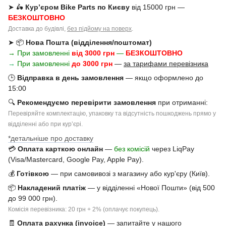
➤ 🛵
Кур’єром Bike Parts по Києву
від 15000 грн —
БЕЗКОШТОВНО
Доставка до будівлі,
без підйому на поверх
.
➤ 📦
Нова Пошта (відділення/поштомат)
→ При замовленні
від 3000 грн
—
БЕЗКОШТОВНО
→
При замовленні
до 3000 грн
—
за тарифами перевізника
🕒
Відправка в день замовлення
— якщо оформлено до
15:00
🔍
Рекомендуємо перевірити замовлення
при отриманні:
Перевіряйте комплектацію, упаковку та відсутність пошкоджень прямо у
відділенні або при курʼєрі.
*детальніше про доставку
💳
Оплата карткою онлайн
—
без комісій
через LiqPay
(Visa/Mastercard, Google Pay, Apple Pay).
💰
Готівкою
— при самовивозі з магазину або кур'єру (Київ).
📦
Накладений платіж
— у відділенні «Нової Пошти» (від 500
до 99 000 грн).
Комісія перевізника: 20 грн + 2% (оплачує покупець).
🧾
Оплата рахунка (invoice)
— запитайте у нашого