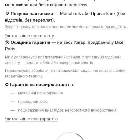
менеджера для безготівкового переказу.
🪙
Покупка частинами
— Monobank або ПриватБанк (без
відсотків, без переплат).
Зверніть увагу: при оплаті частинами знижки та промокоди не діють.
*детальніше про оплату
🛠
Офіційна гарантія
— на весь товар, придбаний у Bike
Parts.
Ми є дилером усіх представлених брендів. У випадку заводського
дефекту — ремонт, обмін або повернення коштів.
Рекомендуємо зберігати чек та заводське пакування до завершення
гарантійного терміну.
⛔
Гарантія не поширюється
на:
механічні пошкодження
природний знос
пошкодження внаслідок некоректного використання
*детальніше про гарантію