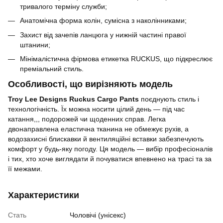
тривалого терміну служби;
Анатомічна форма колін, сумісна з наколінниками;
Захист від зачепів ланцюга у нижній частині правої
штанини;
Мінімалістична фірмова етикетка RUCKUS, що підкреслює
преміальний стиль.
Особливості, що вирізняють модель
Troy Lee Designs Ruckus Cargo Pants
поєднують стиль і
технологічність. Їх можна носити цілий день — під час
катання,,, подорожей чи щоденних справ. Легка
двонаправлена еластична тканина не обмежує рухів, а
водозахисні блискавки й вентиляційні вставки забезпечують
комфорт у будь-яку погоду. Ця модель — вибір професіоналів
і тих, хто хоче виглядати й почуватися впевнено на трасі та за
її межами.
Характеристики
Стать
Чоловічі (унісекс)