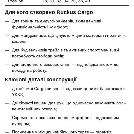
Розміри
28, 30, 32, 34, 36, 38, 40
Для кого створено Ruckus Cargo
Для трейл- та ендуро-райдерів, яким важливі
функціональність і комфорт;
Для мандрівників, що цінують міцний матеріал і практичні
кишені;
Для будівельників трейлів та активних спортсменів, які
потребують свободи рухів;
Для щоденного використання — від поїздки містом до
походу на роботу.
Ключові деталі конструкції
Дві об’ємні Cargo-кишені з водозахищеними блискавками
YKK®;
Дві сітчасті кишені для рук, що одночасно виконують роль
вентиляційних отворів;
Окрема стегнова кишеня під смартфон із подовженим
пулером;
Посилення у місцях найбільшого тертя — гарантія