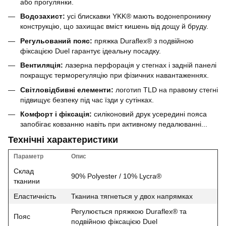
або прогулянки.
Водозахист:
усі блискавки YKK® мають водонепроникну
конструкцію, що захищає вміст кишень від дощу й бруду.
Регульований пояс:
пряжка Duraflex® з подвійною
фіксацією Duel гарантує ідеальну посадку.
Вентиляція:
лазерна перфорація у стегнах і задній панелі
покращує терморегуляцію при фізичних навантаженнях.
Світловідбивні елементи:
логотип TLD на правому стегні
підвищує безпеку під час їзди у сутінках.
Комфорт і фіксація:
силіконовий друк усередині пояса
запобігає ковзанню навіть при активному педалюванні...
Технічні характеристики
Параметр
Опис
Склад
90% Polyester / 10% Lycra®
тканини
Еластичність
Тканина тягнеться у двох напрямках
Регулюється пряжкою Duraflex® та
Пояс
подвійною фіксацією Duel