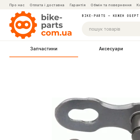
Перейти до основного контенту
Про нас
Оплата і доставка
Гарантія
Обмін та повернення
К
BIKE-PARTS — КОЖЕН ОБЕРТ
Запчастини
Аксесуари