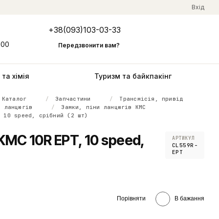
Вхід
+38(093)103-03-33
Мій кошик
:00
Передзвонити вам?
та хімія
Туризм та байкпакінг
Каталог
Запчастини
Трансмісія, привід
и ланцюгів
Замки, піни ланцюгів KMC
, 10 speed, срібний (2 шт)
MC 10R EPT, 10 speed,
АРТИКУЛ
CL559R-
EPT
Порівняти
В бажання