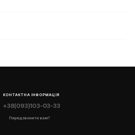
КОНТАКТНА ІНФОРМАЦІЯ
+38(093)103-03-33
Передзвонити вам?