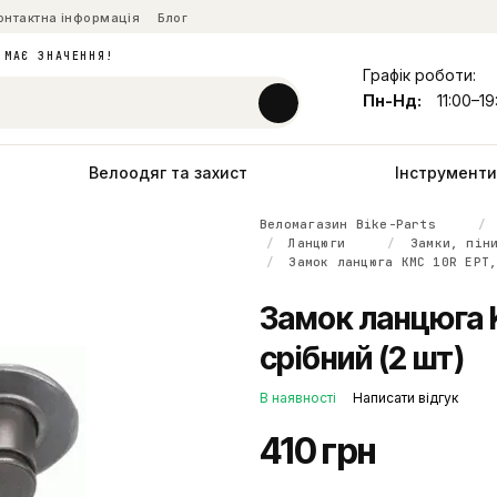
онтактна інформація
Блог
 МАЄ ЗНАЧЕННЯ!
Графік роботи:
Пн-Нд:
11:00–19
Велоодяг та захист
Інструменти 
Веломагазин Bike-Parts
Ланцюги
Замки, пін
Замок ланцюга KMC 10R EPT
Замок ланцюга K
срібний (2 шт)
В наявності
Написати відгук
410 грн