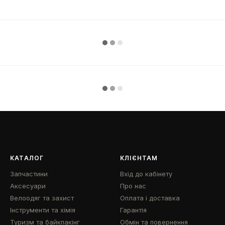
КАТАЛОГ
КЛІЄНТАМ
Запчастини
Вхід до кабінету
Аксесуари
Про нас
Велоодяг та захист
Оплата і доставка
Інструменти та хімія
Гарантія
Туризм та байкпакінг
Обмін та повернення