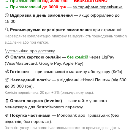
→ При замовленні
від 3000 грн
—
БЕЗКОШТОВНО
→
При замовленні
до 3000 грн
—
за тарифами перевізника
🕒
Відправка в день замовлення
— якщо оформлено до
15:00
🔍
Рекомендуємо перевірити замовлення
при отриманні:
Перевіряйте комплектацію, упаковку та відсутність пошкоджень прямо у
відділенні або при курʼєрі.
*детальніше про доставку
💳
Оплата карткою онлайн
—
без комісій
через LiqPay
(Visa/Mastercard, Google Pay, Apple Pay).
💰
Готівкою
— при самовивозі з магазину або кур'єру (Київ).
📦
Накладений платіж
— у відділенні «Нової Пошти» (від 500
до 99 000 грн).
Комісія перевізника: 20 грн + 2% (оплачує покупець).
🧾
Оплата рахунка (invoice)
— запитайте у нашого
менеджера для безготівкового переказу.
🪙
Покупка частинами
— Monobank або ПриватБанк (без
відсотків, без переплат).
Зверніть увагу: при оплаті частинами знижки та промокоди не діють.