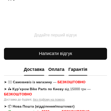
Додайте перший відгук
Написати відгук
Доставка
Оплата
Гарантія
➤ 🚶‍♂️
Самовивіз із магазину
—
БЕЗКОШТОВНО
➤ 🛵
Кур’єром Bike Parts по Києву
від 15000 грн —
БЕЗКОШТОВНО
Доставка до будівлі,
без підйому на поверх
.
➤ 📦
Нова Пошта (відділення/поштомат)