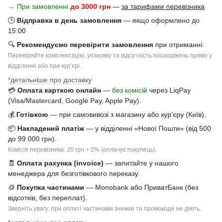
→
При замовленні
до 3000 грн
—
за тарифами перевізника
🕒
Відправка в день замовлення
— якщо оформлено до
15:00
🔍
Рекомендуємо перевірити замовлення
при отриманні:
Перевіряйте комплектацію, упаковку та відсутність пошкоджень прямо у
відділенні або при курʼєрі.
*детальніше про доставку
💳
Оплата карткою онлайн
—
без комісій
через LiqPay
(Visa/Mastercard, Google Pay, Apple Pay).
💰
Готівкою
— при самовивозі з магазину або кур'єру (Київ).
📦
Накладений платіж
— у відділенні «Нової Пошти» (від 500
до 99 000 грн).
Комісія перевізника: 20 грн + 2% (оплачує покупець).
🧾
Оплата рахунка (invoice)
— запитайте у нашого
менеджера для безготівкового переказу.
🪙
Покупка частинами
— Monobank або ПриватБанк (без
відсотків, без переплат).
Зверніть увагу: при оплаті частинами знижки та промокоди не діють.