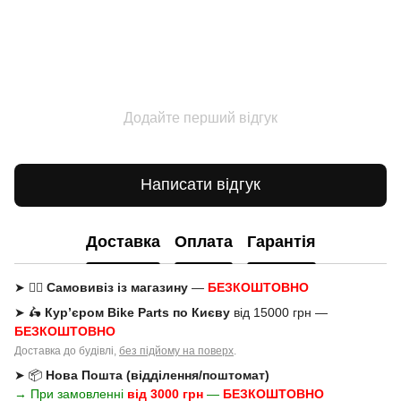
Додайте перший відгук
Написати відгук
Доставка
Оплата
Гарантія
➤ 🚶‍♂️
Самовивіз із магазину
—
БЕЗКОШТОВНО
➤ 🛵
Кур’єром Bike Parts по Києву
від 15000 грн —
БЕЗКОШТОВНО
Доставка до будівлі,
без підйому на поверх
.
➤ 📦
Нова Пошта (відділення/поштомат)
→ При замовленні
від 3000 грн
—
БЕЗКОШТОВНО