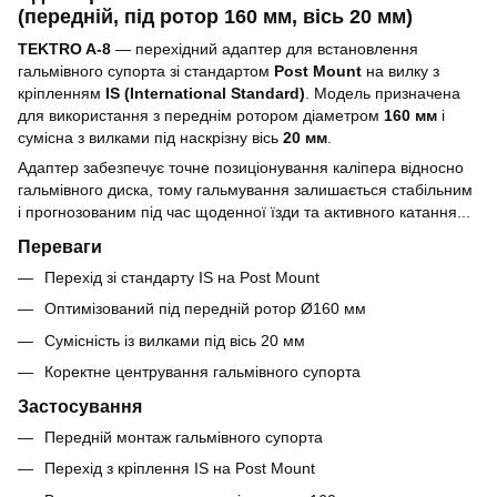
(передній, під ротор 160 мм, вісь 20 мм)
TEKTRO A-8
— перехідний адаптер для встановлення
гальмівного супорта зі стандартом
Post Mount
на вилку з
кріпленням
IS (International Standard)
. Модель призначена
для використання з переднім ротором діаметром
160 мм
і
сумісна з вилками під наскрізну вісь
20 мм
.
Адаптер забезпечує точне позиціонування каліпера відносно
гальмівного диска, тому гальмування залишається стабільним
і прогнозованим під час щоденної їзди та активного катання...
Переваги
Перехід зі стандарту IS на Post Mount
Оптимізований під передній ротор Ø160 мм
Сумісність із вилками під вісь 20 мм
Коректне центрування гальмівного супорта
Застосування
Передній монтаж гальмівного супорта
Перехід з кріплення IS на Post Mount