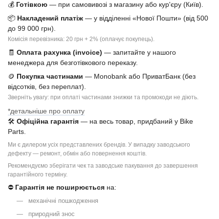
💰
Готівкою
— при самовивозі з магазину або кур'єру (Київ).
📦
Накладений платіж
— у відділенні «Нової Пошти» (від 500
до 99 000 грн).
Комісія перевізника: 20 грн + 2% (оплачує покупець).
🧾
Оплата рахунка (invoice)
— запитайте у нашого
менеджера для безготівкового переказу.
🪙
Покупка частинами
— Monobank або ПриватБанк (без
відсотків, без переплат).
Зверніть увагу: при оплаті частинами знижки та промокоди не діють.
*детальніше про оплату
🛠
Офіційна гарантія
— на весь товар, придбаний у Bike
Parts.
Ми є дилером усіх представлених брендів. У випадку заводського
дефекту — ремонт, обмін або повернення коштів.
Рекомендуємо зберігати чек та заводське пакування до завершення
гарантійного терміну.
⛔
Гарантія не поширюється
на:
механічні пошкодження
природний знос