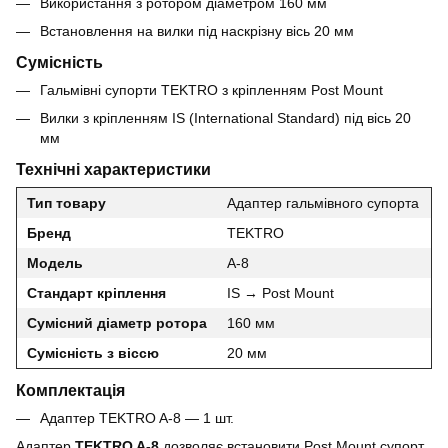
Використання з ротором діаметром 160 мм
Встановлення на вилки під наскрізну вісь 20 мм
Сумісність
Гальмівні супорти TEKTRO з кріпленням Post Mount
Вилки з кріпленням IS (International Standard) під вісь 20
мм
Технічні характеристики
Тип товару
Адаптер гальмівного супорта
Бренд
TEKTRO
Модель
A-8
Стандарт кріплення
IS → Post Mount
Сумісний діаметр ротора
160 мм
Сумісність з віссю
20 мм
Комплектація
Адаптер TEKTRO A-8 — 1 шт.
Адаптер
TEKTRO A-8
дозволяє встановити Post Mount супорт