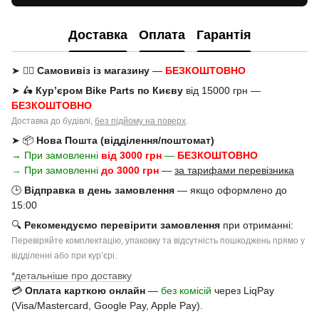
Доставка
Оплата
Гарантія
➤ 🚶‍♂️
Самовивіз із магазину
—
БЕЗКОШТОВНО
➤ 🛵
Кур’єром Bike Parts по Києву
від 15000 грн —
БЕЗКОШТОВНО
Доставка до будівлі,
без підйому на поверх
.
➤ 📦
Нова Пошта (відділення/поштомат)
→ При замовленні
від 3000 грн
—
БЕЗКОШТОВНО
→
При замовленні
до 3000 грн
—
за тарифами перевізника
🕒
Відправка в день замовлення
— якщо оформлено до
15:00
🔍
Рекомендуємо перевірити замовлення
при отриманні:
Перевіряйте комплектацію, упаковку та відсутність пошкоджень прямо у
відділенні або при курʼєрі.
*детальніше про доставку
💳
Оплата карткою онлайн
—
без комісій
через LiqPay
(Visa/Mastercard, Google Pay, Apple Pay).