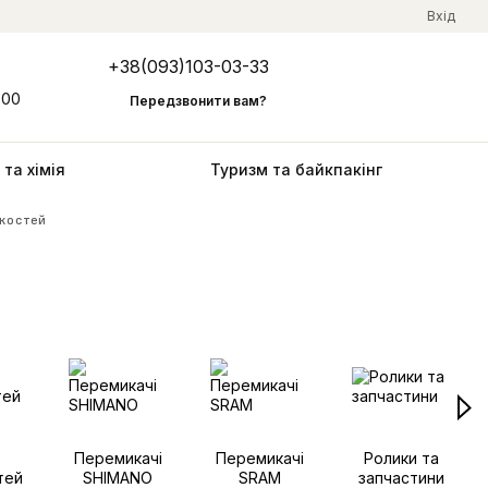
Вхід
+38(093)103-03-33
Мій кошик
:00
Передзвонити вам?
та хімія
Туризм та байкпакінг
костей
Перемикачі
Перемикачі
Ролики та
тей
SHIMANO
SRAM
запчастини