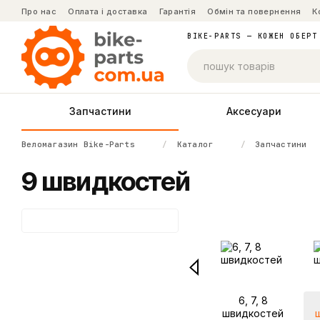
Перейти до основного контенту
Про нас
Оплата і доставка
Гарантія
Обмін та повернення
К
BIKE-PARTS — КОЖЕН ОБЕРТ
Запчастини
Аксесуари
Веломагазин Bike-Parts
Каталог
Запчастини
9 швидкостей
6, 7, 8
швидкостей