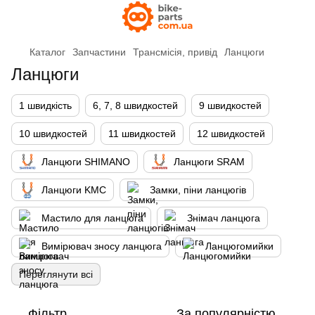
Каталог
Запчастини
Трансмісія, привід
Ланцюги
Ланцюги
1 швидкість
6, 7, 8 швидкостей
9 швидкостей
10 швидкостей
11 швидкостей
12 швидкостей
Ланцюги SHIMANO
Ланцюги SRAM
Ланцюги KMC
Замки, піни ланцюгів
Мастило для ланцюга
Знімач ланцюга
Вимірювач зносу ланцюга
Ланцюгомийки
Переглянути всі
Фільтр
За популярністю