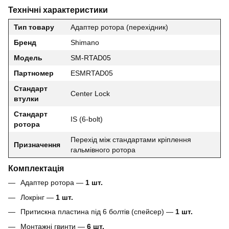
Технічні характеристики
Тип товару
Адаптер ротора (перехідник)
Бренд
Shimano
Модель
SM-RTAD05
Партномер
ESMRTAD05
Стандарт
Center Lock
втулки
Стандарт
IS (6-bolt)
ротора
Перехід між стандартами кріплення
Призначення
гальмівного ротора
Комплектація
Адаптер ротора —
1 шт.
Локрінг —
1 шт.
Притискна пластина під 6 болтів (спейсер) —
1 шт.
Монтажні гвинти —
6 шт.