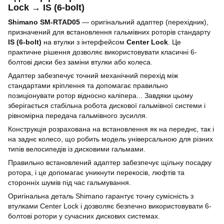
Lock → IS (6-bolt)
Shimano SM-RTAD05
— оригінальний адаптер (перехідник),
призначений для встановлення гальмівних роторів стандарту
IS (6-bolt)
на втулки з інтерфейсом
Center Lock
. Це
практичне рішення дозволяє використовувати класичні 6-
болтові диски без заміни втулки або колеса.
Адаптер забезпечує точний механічний перехід між
стандартами кріплення та допомагає правильно
позиціонувати ротор відносно каліпера... Завдяки цьому
зберігається стабільна робота дискової гальмівної системи і
рівномірна передача гальмівного зусилля.
Конструкція розрахована на встановлення як на переднє, так і
на заднє колесо, що робить модель універсальною для різних
типів велосипедів із дисковими гальмами.
Правильно встановлений адаптер забезпечує щільну посадку
ротора, і це допомагає уникнути перекосів, люфтів та
сторонніх шумів під час гальмування.
Оригінальна деталь Shimano гарантує точну сумісність з
втулками Center Lock і дозволяє безпечно використовувати 6-
болтові ротори у сучасних дискових системах.