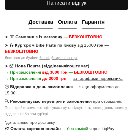
Написати відгук
Доставка
Оплата
Гарантія
➤ 🚶‍♂️
Самовивіз із магазину
—
БЕЗКОШТОВНО
➤ 🛵
Кур’єром Bike Parts по Києву
від 15000 грн —
БЕЗКОШТОВНО
Доставка до будівлі,
без підйому на поверх
.
➤ 📦
Нова Пошта (відділення/поштомат)
→ При замовленні
від 3000 грн
—
БЕЗКОШТОВНО
→
При замовленні
до 3000 грн
—
за тарифами перевізника
🕒
Відправка в день замовлення
— якщо оформлено до
15:00
🔍
Рекомендуємо перевірити замовлення
при отриманні:
Перевіряйте комплектацію, упаковку та відсутність пошкоджень прямо у
відділенні або при курʼєрі.
*детальніше про доставку
💳
Оплата карткою онлайн
—
без комісій
через LiqPay