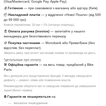
(Visa/Mastercard, Google Pay, Apple Pay).
💰
Готівкою
— при самовивозі з магазину або кур'єру (Київ).
📦
Накладений платіж
— у відділенні «Нової Пошти» (від 500
до 99 000 грн).
Комісія перевізника: 20 грн + 2% (оплачує покупець).
🧾
Оплата рахунка (invoice)
— запитайте у нашого
менеджера для безготівкового переказу.
🪙
Покупка частинами
— Monobank або ПриватБанк (без
відсотків, без переплат).
Зверніть увагу: при оплаті частинами знижки та промокоди не діють.
*детальніше про оплату
🛠
Офіційна гарантія
— на весь товар, придбаний у Bike
Parts.
Ми є дилером усіх представлених брендів. У випадку заводського
дефекту — ремонт, обмін або повернення коштів.
Рекомендуємо зберігати чек та заводське пакування до завершення
гарантійного терміну.
⛔
Гарантія не поширюється
на:
механічні пошкодження