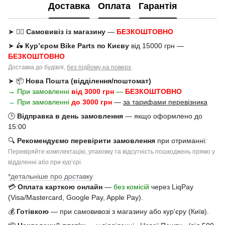
Доставка
Оплата
Гарантія
➤ 🚶‍♂️
Самовивіз із магазину
—
БЕЗКОШТОВНО
➤ 🛵
Кур’єром Bike Parts по Києву
від 15000 грн —
БЕЗКОШТОВНО
Доставка до будівлі,
без підйому на поверх
.
➤ 📦
Нова Пошта (відділення/поштомат)
→ При замовленні
від 3000 грн
—
БЕЗКОШТОВНО
→
При замовленні
до 3000 грн
—
за тарифами перевізника
🕒
Відправка в день замовлення
— якщо оформлено до
15:00
🔍
Рекомендуємо перевірити замовлення
при отриманні:
Перевіряйте комплектацію, упаковку та відсутність пошкоджень прямо у
відділенні або при курʼєрі.
*детальніше про доставку
💳
Оплата карткою онлайн
—
без комісій
через LiqPay
(Visa/Mastercard, Google Pay, Apple Pay).
💰
Готівкою
— при самовивозі з магазину або кур'єру (Київ).