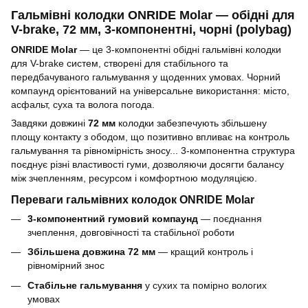
Гальмівні колодки ONRIDE Molar — обідні для
V-brake, 72 мм, 3-компонентні, чорні (polybag)
ONRIDE Molar
— це 3-компонентні обідні гальмівні колодки
для V-brake систем, створені для стабільного та
передбачуваного гальмування у щоденних умовах. Чорний
компаунд орієнтований на універсальне використання: місто,
асфальт, суха та волога погода.
Завдяки довжині
72 мм
колодки забезпечують збільшену
площу контакту з ободом, що позитивно впливає на контроль
гальмування та рівномірність зносу... 3-компонентна структура
поєднує різні властивості гуми, дозволяючи досягти балансу
між зчепленням, ресурсом і комфортною модуляцією.
Переваги гальмівних колодок ONRIDE Molar
3-компонентний гумовий компаунд
— поєднання
зчеплення, довговічності та стабільної роботи
Збільшена довжина 72 мм
— кращий контроль і
рівномірний знос
Стабільне гальмування
у сухих та помірно вологих
умовах