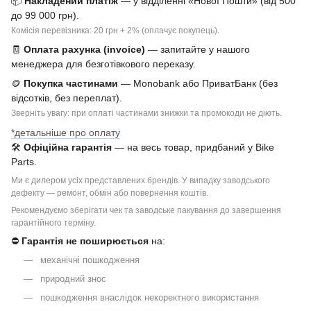
📦
Накладений платіж
— у відділенні «Нової Пошти» (від 500
до 99 000 грн).
Комісія перевізника: 20 грн + 2% (оплачує покупець).
🧾
Оплата рахунка (invoice)
— запитайте у нашого
менеджера для безготівкового переказу.
🪙
Покупка частинами
— Monobank або ПриватБанк (без
відсотків, без переплат).
Зверніть увагу: при оплаті частинами знижки та промокоди не діють.
*детальніше про оплату
🛠
Офіційна гарантія
— на весь товар, придбаний у Bike
Parts.
Ми є дилером усіх представлених брендів. У випадку заводського
дефекту — ремонт, обмін або повернення коштів.
Рекомендуємо зберігати чек та заводське пакування до завершення
гарантійного терміну.
⛔
Гарантія не поширюється
на:
механічні пошкодження
природний знос
пошкодження внаслідок некоректного використання