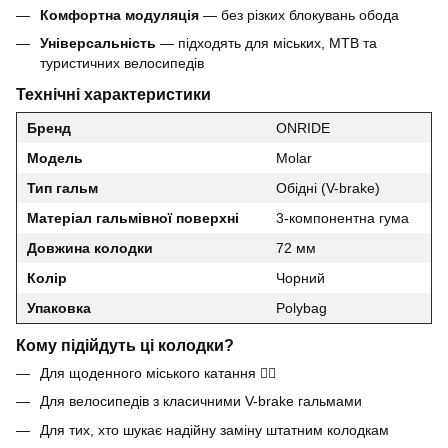
Комфортна модуляція
— без різких блокувань обода
Універсальність
— підходять для міських, MTB та
туристичних велосипедів
Технічні характеристики
Бренд
ONRIDE
Модель
Molar
Тип гальм
Обідні (V-brake)
Матеріал гальмівної поверхні
3-компонентна гума
Довжина колодки
72 мм
Колір
Чорний
Упаковка
Polybag
Кому підійдуть ці колодки?
Для щоденного міського катання 🚴‍♂️
Для велосипедів з класичними V-brake гальмами
Для тих, хто шукає надійну заміну штатним колодкам