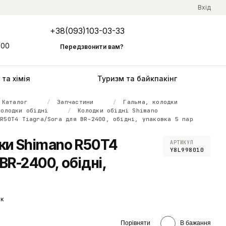
Вхід
+38(093)103-03-33
Мій кошик
:00
Передзвонити вам?
та хімія
Туризм та байкпакінг
Каталог
Запчастини
Гальма, колодки
Колодки обідні
Колодки обідні Shimano
 R50T4 Tiagra/Sora для BR-2400, обідні, упаковка 5 пар
дки Shimano R50T4
АРТИКУЛ
Y8L998010
BR-2400, обідні,
ук
Порівняти
В бажання