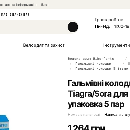
онтактна інформація
Блог
 МАЄ ЗНАЧЕННЯ!
Графік роботи:
Пн-Нд:
11:00–19
Велоодяг та захист
Інструменти 
Веломагазин Bike-Parts
Гальмівні колодки
Гальмівні колодки Shimano
Гальмівні коло
Tiagra/Sora для 
упаковка 5 пар
Немає в наявності
Написати відг
1 264 грн