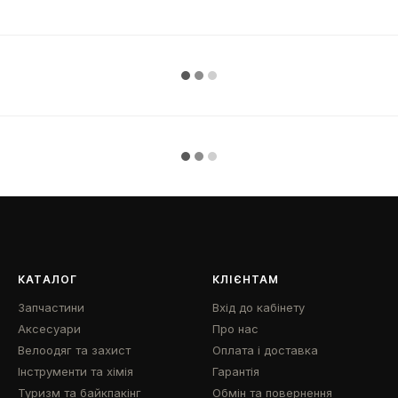
КАТАЛОГ
КЛІЄНТАМ
Запчастини
Вхід до кабінету
Аксесуари
Про нас
Велоодяг та захист
Оплата і доставка
Інструменти та хімія
Гарантія
Туризм та байкпакінг
Обмін та повернення