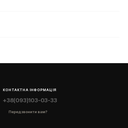
КОНТАКТНА ІНФОРМАЦІЯ
+38(093)103-03-33
Передзвонити вам?