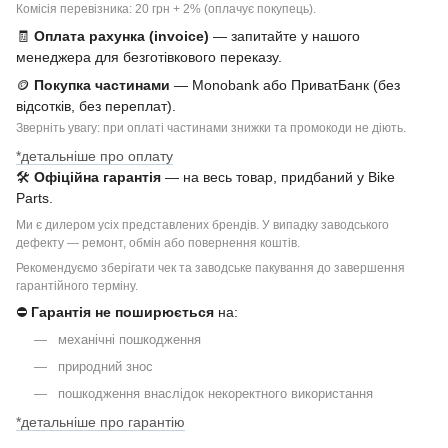
Комісія перевізника: 20 грн + 2% (оплачує покупець).
🧾
Оплата рахунка (invoice)
— запитайте у нашого
менеджера для безготівкового переказу.
🪙
Покупка частинами
— Monobank або ПриватБанк (без
відсотків, без переплат).
Зверніть увагу: при оплаті частинами знижки та промокоди не діють.
*детальніше про оплату
🛠
Офіційна гарантія
— на весь товар, придбаний у Bike
Parts.
Ми є дилером усіх представлених брендів. У випадку заводського
дефекту — ремонт, обмін або повернення коштів.
Рекомендуємо зберігати чек та заводське пакування до завершення
гарантійного терміну.
⛔
Гарантія не поширюється
на:
механічні пошкодження
природний знос
пошкодження внаслідок некоректного використання
*детальніше про гарантію