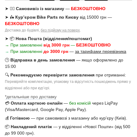
➤ 🚶‍♂️
Самовивіз із магазину
—
БЕЗКОШТОВНО
➤ 🛵
Кур’єром Bike Parts по Києву
від 15000 грн —
БЕЗКОШТОВНО
Доставка до будівлі,
без підйому на поверх
.
➤ 📦
Нова Пошта (відділення/поштомат)
→ При замовленні
від 3000 грн
—
БЕЗКОШТОВНО
→
При замовленні
до 3000 грн
—
за тарифами перевізника
🕒
Відправка в день замовлення
— якщо оформлено до
15:00
🔍
Рекомендуємо перевірити замовлення
при отриманні:
Перевіряйте комплектацію, упаковку та відсутність пошкоджень прямо у
відділенні або при курʼєрі.
*детальніше про доставку
💳
Оплата карткою онлайн
—
без комісій
через LiqPay
(Visa/Mastercard, Google Pay, Apple Pay).
💰
Готівкою
— при самовивозі з магазину або кур'єру (Київ).
📦
Накладений платіж
— у відділенні «Нової Пошти» (від 500
до 99 000 грн).