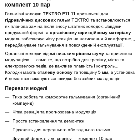
комплект 10 пар
Гальмівні колодки
TEKTRO E11.11
призначені для
гідравлічних дискових гальм
TEKTRO та встановлюються
як планова заміна після зносу штатних колодок. Завдяки
продуманій формі та
органічному фрикційному матеріалу
модель забезпечує чітку реакцію на натискання й комфортне,,,
передбачуване гальмування в повсякденній експлуатації.
Органічні колодки відомі
низьким рівнем шуму
та приємною
модуляцією — саме те, що потрібно для трекінгу, міста та
електровелосипедів, де важлива плавність і контроль...
Колодки мають
сталеву основу
та товщину
5 мм
, а установка
й демонтаж виконуються швидко без зайвих складнощів.
Переваги моделі
Тиха робота та комфортне гальмування (органічний
компаунд)
Чітка реакція та прогнозована модуляція
Просте встановлення та демонтаж
Підходять для переднього або заднього гальма
Зручний формат для сервісу — комплект 10 пар