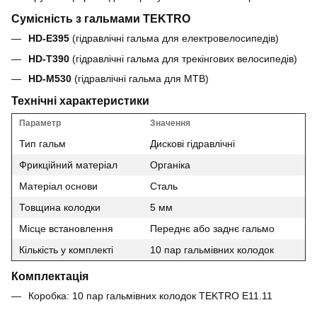
Сумісність з гальмами TEKTRO
HD-E395
(гідравлічні гальма для електровелосипедів)
HD-T390
(гідравлічні гальма для трекінгових велосипедів)
HD-M530
(гідравлічні гальма для MTB)
Технічні характеристики
Параметр
Значення
Тип гальм
Дискові гідравлічні
Фрикційний матеріал
Органіка
Матеріал основи
Сталь
Товщина колодки
5 мм
Місце встановлення
Переднє або заднє гальмо
Кількість у комплекті
10 пар гальмівних колодок
Комплектація
Коробка: 10 пар гальмівних колодок TEKTRO E11.11