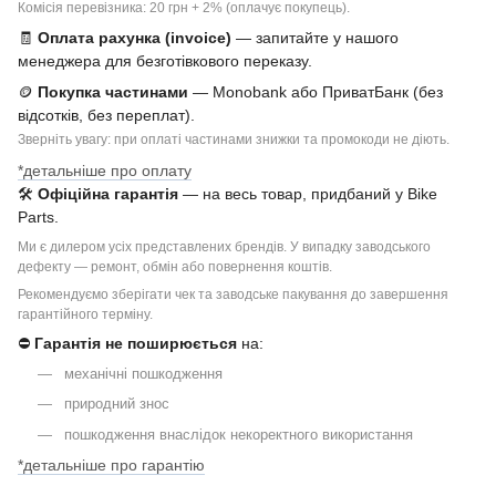
Комісія перевізника: 20 грн + 2% (оплачує покупець).
🧾
Оплата рахунка (invoice)
— запитайте у нашого
менеджера для безготівкового переказу.
🪙
Покупка частинами
— Monobank або ПриватБанк (без
відсотків, без переплат).
Зверніть увагу: при оплаті частинами знижки та промокоди не діють.
*детальніше про оплату
🛠
Офіційна гарантія
— на весь товар, придбаний у Bike
Parts.
Ми є дилером усіх представлених брендів. У випадку заводського
дефекту — ремонт, обмін або повернення коштів.
Рекомендуємо зберігати чек та заводське пакування до завершення
гарантійного терміну.
⛔
Гарантія не поширюється
на:
механічні пошкодження
природний знос
пошкодження внаслідок некоректного використання
*детальніше про гарантію