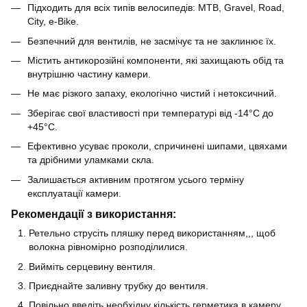
Підходить для всіх типів велосипедів: MTB, Gravel, Road,
City, e-Bike.
Безпечний для вентилів, не засмічує та не заклинює їх.
Містить антикорозійні компоненти, які захищають обід та
внутрішню частину камери.
Не має різкого запаху, екологічно чистий і нетоксичний.
Зберігає свої властивості при температурі від -14°C до
+45°C.
Ефективно усуває проколи, спричинені шипами, цвяхами
та дрібними уламками скла.
Залишається активним протягом усього терміну
експлуатації камери.
Рекомендації з використання:
Ретельно струсіть пляшку перед використанням,,, щоб
волокна рівномірно розподілилися.
Вийміть серцевину вентиля.
Приєднайте заливну трубку до вентиля.
Повільно введіть необхідну кількість герметика в камеру.