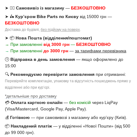
➤ 🚶‍♂️
Самовивіз із магазину
—
БЕЗКОШТОВНО
➤ 🛵
Кур’єром Bike Parts по Києву
від 15000 грн —
БЕЗКОШТОВНО
Доставка до будівлі,
без підйому на поверх
.
➤ 📦
Нова Пошта (відділення/поштомат)
→ При замовленні
від 3000 грн
—
БЕЗКОШТОВНО
→
При замовленні
до 3000 грн
—
за тарифами перевізника
🕒
Відправка в день замовлення
— якщо оформлено до
15:00
🔍
Рекомендуємо перевірити замовлення
при отриманні:
Перевіряйте комплектацію, упаковку та відсутність пошкоджень прямо у
відділенні або при курʼєрі.
*детальніше про доставку
💳
Оплата карткою онлайн
—
без комісій
через LiqPay
(Visa/Mastercard, Google Pay, Apple Pay).
💰
Готівкою
— при самовивозі з магазину або кур'єру (Київ).
📦
Накладений платіж
— у відділенні «Нової Пошти» (від 500
до 99 000 грн).