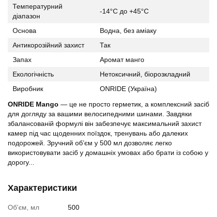
Температурний
-14°C до +45°C
діапазон
Основа
Водна, без аміаку
Антикорозійний захист
Так
Запах
Аромат манго
Екологічність
Нетоксичний, біорозкладний
Виробник
ONRIDE (Україна)
ONRIDE Mango
— це не просто герметик, а комплексний засіб
для догляду за вашими велосипедними шинами. Завдяки
збалансованій формулі він забезпечує максимальний захист
камер під час щоденних поїздок, тренувань або далеких
подорожей. Зручний об’єм у 500 мл дозволяє легко
використовувати засіб у домашніх умовах або брати із собою у
дорогу...
Характеристики
Обʼєм, мл
500