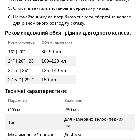
Очистіть вентиль і встановіть серцевину назад.
Накачайте шину до потрібного тиску та обертайте колесо
для рівномірного розподілу складу.
Рекомендований обсяг рідини для одного колеса:
Розмір колеса
Об’єм герметика
16" | 20"
80–90 мл
24" | 26" | 28"
100–120 мл
27.5" | 29"
125–140 мл
27.5+" | 29+"
150 мл
Технічні характеристики:
Параметр
Значення
Об’єм
280 мл
Для камерних велосипедних
Тип
шин
Максимальний прокол
До 4 мм