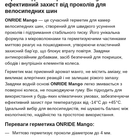
ефективний захист від проколів для
велосипедних шин
ONRIDE Mango
— це сучасний герметик для камер
велосипедних шин, створений для швидкого усунення
проколів і підтримання стабільного тиску. Його унікальна
формула з мікроволокнами та герметизуючими частинками
миттєво реагує на пошкодження, утворюючи еластичний
захисний бар’єр, що блокує втрату повітря. Завдяки
антикорозійним добавкам, засіб безпечний для покришок,
ободів і внутрішніх елементів колеса.
Герметик має приємний аромат манго, не містить аміаку, не
викликає алергічних реакцій і не залишає різкого запаху.
Завдяки водній основі
ONRIDE Mango
легко змивається з
поверхні колеса, не пошкоджуючи гуму. Він підходить для
використання у будь-яких кліматичних умовах, забезпечуючи
ефективний захист при температурах від -14°C до +45°C.
Ідеальний вибір для велосипедистів, які шукають баланс між
екологічністю, надійністю та простотою використання.
Переваги герметика ONRIDE Mango:
Миттєво герметизує проколи діаметром до 4 мм.