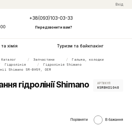
Вхід
+38(093)103-03-33
Мій кошик
:00
Передзвонити вам?
та хімія
Туризм та байкпакінг
Каталог
Запчастини
Гальма, колодки
Гідролінія
Гідролінія Shimano
інії Shimano SM-BH59, OEM
ння гідролінії Shimano
АРТИКУЛ
KSMBHD1040
Порівняти
В бажання