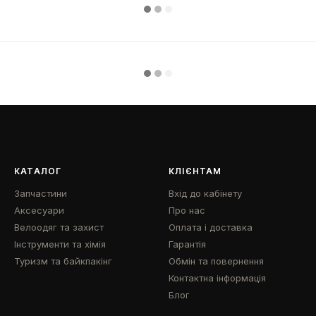
КАТАЛОГ
КЛІЄНТАМ
Запчастини
Вхід до кабінету
Аксесуари
Про нас
Велоодяг та захист
Оплата і доставка
Інструменти та хімія
Гарантія
Туризм та байкпакінг
Обмін та повернення
Контактна інформація
Блог