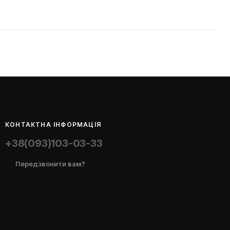
КОНТАКТНА ІНФОРМАЦІЯ
+38(093)103-03-33
Передзвонити вам?