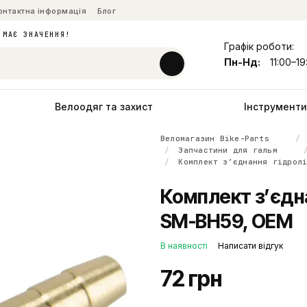
онтактна інформація
Блог
 МАЄ ЗНАЧЕННЯ!
Графік роботи:
Пн-Нд:
11:00–19
Велоодяг та захист
Інструменти 
Веломагазин Bike-Parts
Запчастини для гальм
Комплект зʼєднання гідрол
Комплект зʼєдна
SM-BH59, OEM
В наявності
Написати відгук
72 грн