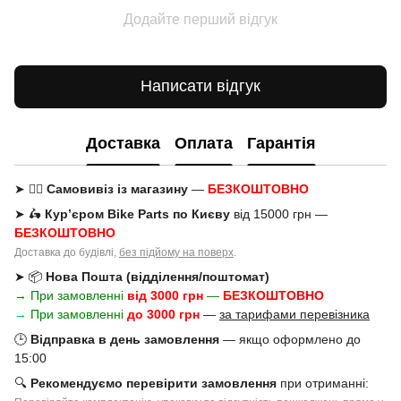
Додайте перший відгук
Написати відгук
Доставка
Оплата
Гарантія
➤ 🚶‍♂️
Самовивіз із магазину
—
БЕЗКОШТОВНО
➤ 🛵
Кур’єром Bike Parts по Києву
від 15000 грн —
БЕЗКОШТОВНО
Доставка до будівлі,
без підйому на поверх
.
➤ 📦
Нова Пошта (відділення/поштомат)
→ При замовленні
від 3000 грн
—
БЕЗКОШТОВНО
→
При замовленні
до 3000 грн
—
за тарифами перевізника
🕒
Відправка в день замовлення
— якщо оформлено до
15:00
🔍
Рекомендуємо перевірити замовлення
при отриманні: