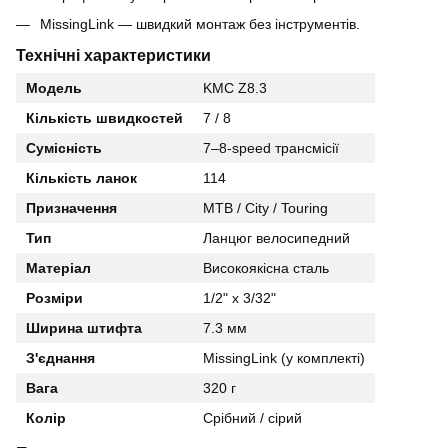
MissingLink — швидкий монтаж без інструментів.
Технічні характеристики
Модель
KMC Z8.3
Кількість швидкостей
7 / 8
Сумісність
7–8-speed трансмісії
Кількість ланок
114
Призначення
MTB / City / Touring
Тип
Ланцюг велосипедний
Матеріал
Високоякісна сталь
Розміри
1/2" x 3/32"
Ширина штифта
7.3 мм
З'єднання
MissingLink (у комплекті)
Вага
320 г
Колір
Срібний / сірий