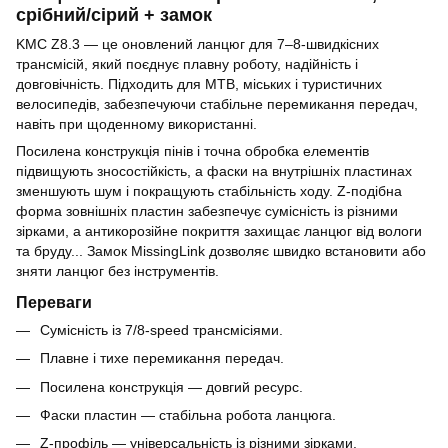
срібний/сірий + замок
KMC Z8.3 — це оновлений ланцюг для 7–8-швидкісних
трансмісій, який поєднує плавну роботу, надійність і
довговічність. Підходить для MTB, міських і туристичних
велосипедів, забезпечуючи стабільне перемикання передач,
навіть при щоденному використанні.
Посилена конструкція пінів і точна обробка елементів
підвищують зносостійкість, а фаски на внутрішніх пластинах
зменшують шум і покращують стабільність ходу. Z-подібна
форма зовнішніх пластин забезпечує сумісність із різними
зірками, а антикорозійне покриття захищає ланцюг від вологи
та бруду... Замок MissingLink дозволяє швидко встановити або
зняти ланцюг без інструментів.
Переваги
Сумісність із 7/8-speed трансмісіями.
Плавне і тихе перемикання передач.
Посилена конструкція — довгий ресурс.
Фаски пластин — стабільна робота ланцюга.
Z-профіль — універсальність із різними зірками.