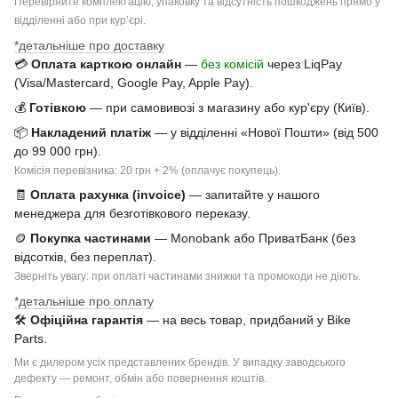
Перевіряйте комплектацію, упаковку та відсутність пошкоджень прямо у
відділенні або при курʼєрі.
*детальніше про доставку
💳
Оплата карткою онлайн
—
без комісій
через LiqPay
(Visa/Mastercard, Google Pay, Apple Pay).
💰
Готівкою
— при самовивозі з магазину або кур'єру (Київ).
📦
Накладений платіж
— у відділенні «Нової Пошти» (від 500
до 99 000 грн).
Комісія перевізника: 20 грн + 2% (оплачує покупець).
🧾
Оплата рахунка (invoice)
— запитайте у нашого
менеджера для безготівкового переказу.
🪙
Покупка частинами
— Monobank або ПриватБанк (без
відсотків, без переплат).
Зверніть увагу: при оплаті частинами знижки та промокоди не діють.
*детальніше про оплату
🛠
Офіційна гарантія
— на весь товар, придбаний у Bike
Parts.
Ми є дилером усіх представлених брендів. У випадку заводського
дефекту — ремонт, обмін або повернення коштів.