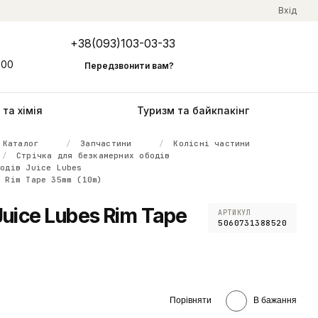
Вхід
+38(093)103-03-33
Мій кошик
:00
Передзвонити вам?
та хімія
Туризм та байкпакінг
Каталог
Запчастини
Колісні частини
Стрічка для безкамерних ободів
бодів Juice Lubes
s Rim Tape 35mm (10m)
Juice Lubes Rim Tape
АРТИКУЛ
5060731388520
Порівняти
В бажання