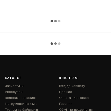
КАТАЛОГ
КЛІЄНТАМ
Запчастини
Вхід до кабінету
Аксесуари
Про нас
Велоодяг та захист
Оплата і доставка
Інструменти та хімія
Гарантія
Туризм та байкпакінг
Обмін та повернення