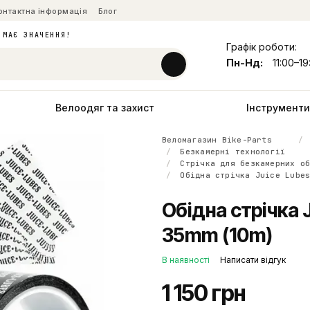
онтактна інформація
Блог
 МАЄ ЗНАЧЕННЯ!
Графік роботи:
Пн-Нд:
11:00–19
Велоодяг та захист
Інструменти 
Веломагазин Bike-Parts
Безкамерні технології
Стрічка для безкамерних о
Обідна стрічка Juice Lube
Обідна стрічка 
35mm (10m)
В наявності
Написати відгук
1 150 грн