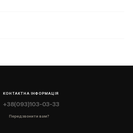
КОНТАКТНА ІНФОРМАЦІЯ
+38(093)103-03-33
Передзвонити вам?