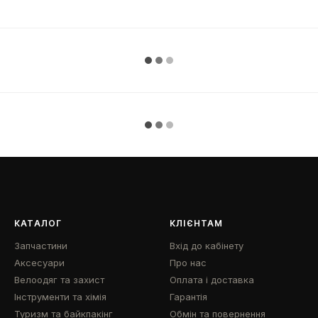
КАТАЛОГ
КЛІЄНТАМ
Запчастини
Вхід до кабінету
Аксесуари
Про нас
Велоодяг та захист
Оплата і доставка
Інструменти та хімія
Гарантія
Туризм та байкпакінг
Обмін та повернення