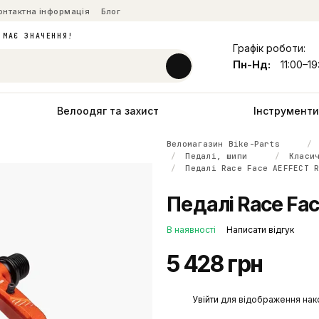
онтактна інформація
Блог
 МАЄ ЗНАЧЕННЯ!
Графік роботи:
Пн-Нд:
11:00–19
Велоодяг та захист
Інструменти 
Веломагазин Bike-Parts
Педалі, шипи
Класи
Педалі Race Face AEFFECT 
Педалі Race Fac
В наявності
Написати відгук
5 428 грн
%
Увійти
для відображення нак