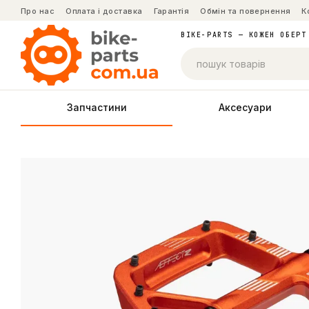
Перейти до основного контенту
Про нас
Оплата і доставка
Гарантія
Обмін та повернення
К
BIKE-PARTS — КОЖЕН ОБЕРТ
Запчастини
Аксесуари