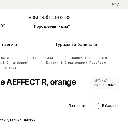
Вхід
+38(093)103-03-33
Мій кошик
:00
Передзвонити вам?
та хімія
Туризм та байкпакінг
Каталог
Запчастини
Трансмісія, привід
чні (платформи)
Класичні (платформи) RaceFace
R, orange
e AEFFECT R, orange
АРТИКУЛ
PD22AERORA
Порівняти
В бажання
опичувальної знижки