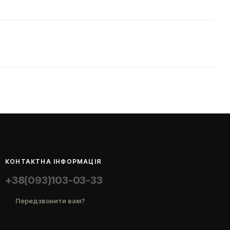
КОНТАКТНА ІНФОРМАЦІЯ
+38(093)103-03-33
Передзвонити вам?