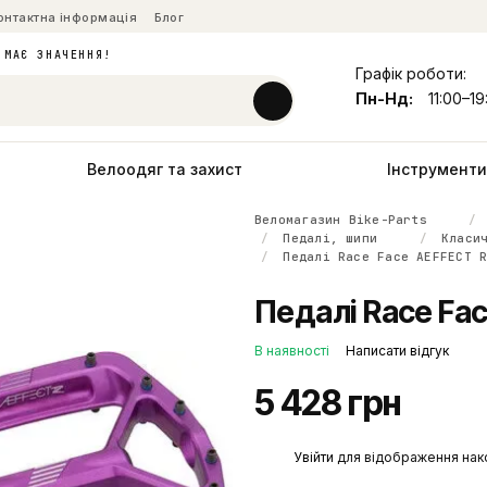
онтактна інформація
Блог
 МАЄ ЗНАЧЕННЯ!
Графік роботи:
Пн-Нд:
11:00–19
Велоодяг та захист
Інструменти 
Веломагазин Bike-Parts
Педалі, шипи
Класи
Педалі Race Face AEFFECT 
Педалі Race Fac
В наявності
Написати відгук
5 428 грн
%
Увійти
для відображення нак