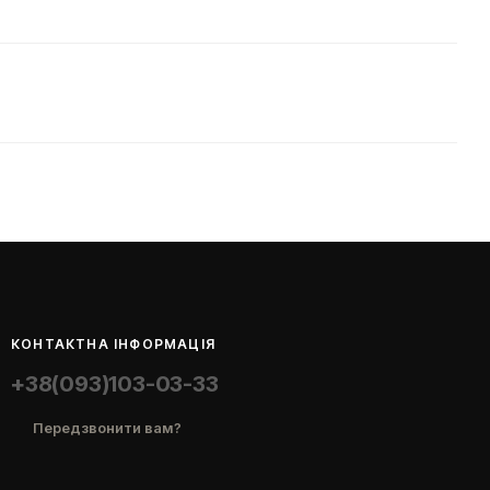
КОНТАКТНА ІНФОРМАЦІЯ
+38(093)103-03-33
Передзвонити вам?