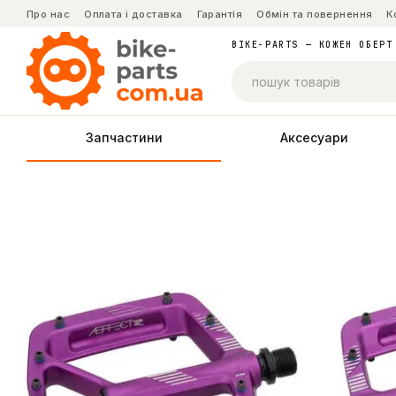
Перейти до основного контенту
Про нас
Оплата і доставка
Гарантія
Обмін та повернення
К
BIKE-PARTS — КОЖЕН ОБЕРТ
Запчастини
Аксесуари