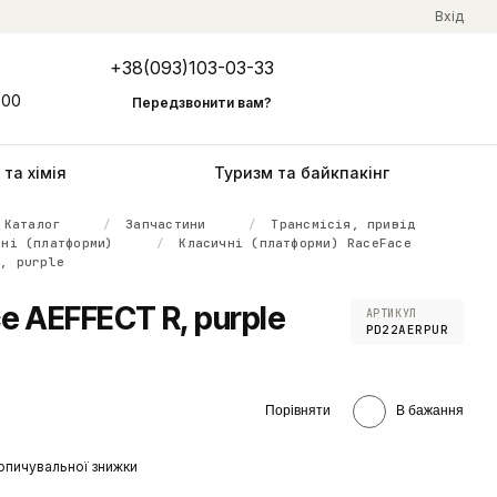
Вхід
+38(093)103-03-33
Мій кошик
:00
Передзвонити вам?
та хімія
Туризм та байкпакінг
Каталог
Запчастини
Трансмісія, привід
чні (платформи)
Класичні (платформи) RaceFace
R, purple
e AEFFECT R, purple
АРТИКУЛ
PD22AERPUR
Порівняти
В бажання
опичувальної знижки