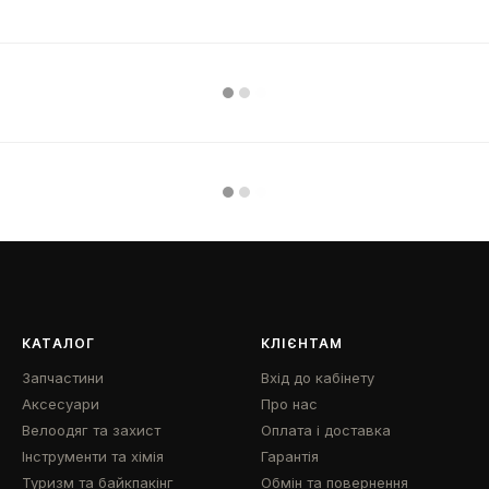
КАТАЛОГ
КЛІЄНТАМ
Запчастини
Вхід до кабінету
Аксесуари
Про нас
Велоодяг та захист
Оплата і доставка
Інструменти та хімія
Гарантія
Туризм та байкпакінг
Обмін та повернення